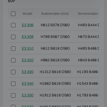
60P
Model
Buitenmaten (mm)
Binnenmaten (mm)
E3 308
H612 B576 D560
H493 B444 D344
E3 309
H789 B567 D560
H670 B444 D344
E3 310
H612 B618 D580
H493 B486 D364
E3 320
H962 B618 D580
H843 B486 D364
E3 330
H1312 B618 D580
H1193 B486 D36
E3 340
H1662 B618 D580
H1543 B486 D36
E3 350
H1912 B618 D580
H1793 B486 D36
E3 370
H1912 B832 D722
H1793 B700 D50