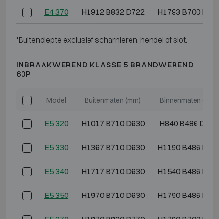
E4 370
H1912 B832 D722
H1793 B700 D50
*Buitendiepte exclusief scharnieren, hendel of slot.
INBRAAKWEREND KLASSE 5 BRANDWEREND
60P
Model
Buitenmaten (mm)
Binnenmaten (mm)
E5 320
H1017 B710 D630
H840 B486 D364
E5 330
H1367 B710 D630
H1190 B486 D36
E5 340
H1717 B710 D630
H1540 B486 D36
E5 350
H1970 B710 D630
H1790 B486 D36
E5 370
H1970 B920 D770
H1790 B700 D50