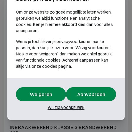
E2 309
H789 B576 D560
H670 B444 D344
Om onze website zo goed mogelijk te laten werken,
gebruiken we altijd functionele en analytische
E2 310
H612 B618 D580
H493 B486 D364
cookies. Ben je hiermee akkoord kies dan voor alles
accepteren.
E2 320
H962 B618 D580
H843 B486 D364
Wens je toch liever je privacyvoorkeuren aan te
passen, dan kan je kiezen voor 'Wijzig voorkeuren'.
E2 330
H1312 B618 D580
H1193 B486 D36
Kies je voor 'weigeren', dan maken we enkel gebruik
van functionele cookies. Achteraf aanpassen kan
altijd via onze cookies pagina.
E2 340
H1662 B618 D580
H1543 B486 D36
E2 350
H1912 B618 D580
H1793 B486 D36
Weigeren
Aanvaarden
E2 370
H1912 B832 D722
H1793 B700 D50
WIJZIG VOORKEUREN
*Buitendiepte exclusief scharnieren, hendel of slot.
INBRAAKWEREND KLASSE 3 BRANDWEREND