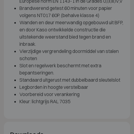
Europese norm EN 1143-1 in de Grades 0,I,II,III,IV,V
Brandwerend getest 60 minuten voor papier
volgens NT017 60P. (behalve klasse 4)
Wanden en deur meerwandig opgebouwd uit BFP,
en door Kaso ontwikkelde constructie die
uitstekende weerstand bied tegen brand en
inbraak.
Vierzijdige vergrendeling doormiddel van stalen
schoten
Slot en regelwerk beschermt met extra
bepantseringen.
Standaard uitgerust met dubbelbaard sleutelslot
Legborden in hoogte verstelbaar
Voorbereid voor verankering
Kleur: lichtgrijs RAL 7035