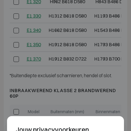
E1 320
H962 B618 D580
H843 B486 D364
E1 330
H1312 B618 D580
H1193 B486 D36
E1 340
H1662 B618 D580
H1543 B486 D36
E1 350
H1912 B618 D580
H1793 B486 D36
E1 370
H1912 B832 D722
H1793 B700 D50
*Buitendiepte exclusief scharnieren, hendel of slot.
INBRAAKWEREND KLASSE 2 BRANDWEREND
60P
Model
Buitenmaten (mm)
Binnenmaten (mm)
E2 308
H612 B576 D560
H493 B444 D344
Jouw privacyvoorkeuren