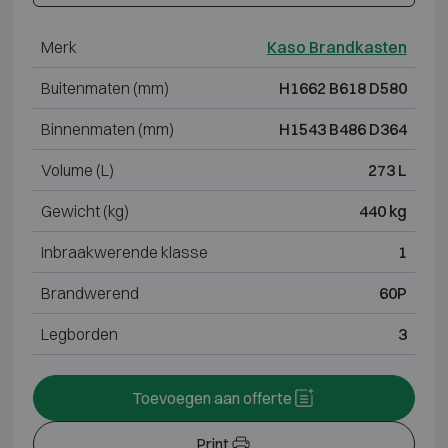
Merk
Kaso Brandkasten
Buitenmaten (mm)
H1662 B618 D580
Binnenmaten (mm)
H1543 B486 D364
Volume (L)
273 L
Gewicht (kg)
440 kg
Inbraakwerende klasse
1
Brandwerend
60P
Legborden
3
Toevoegen aan offerte
Print