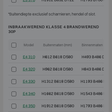
*Buitendiepte exclusief scharnieren, hendel of slot.
INBRAAKWEREND KLASSE 4 BRANDWEREND
30P
Model
Buitenmaten (mm)
Binnenmaten (mm)
E4 310
H612 B618 D580
H493 B486 D364
E4 320
H962 B618 D580
H843 B486 D364
E4 330
H1312 B618 D580
H1193 B486 D36
E4 340
H1662 B618 D580
H1543 B486 D36
E4 350
H1912 B618 D580
H1793 B486 D36