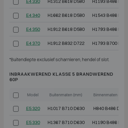
E4 330
H1312 B618 D580
H1193 B486 D36
E4 340
H1662 B618 D580
H1543 B486 D36
E4 350
H1912 B618 D580
H1793 B486 D36
E4 370
H1912 B832 D722
H1793 B700 D50
*Buitendiepte exclusief scharnieren, hendel of slot.
INBRAAKWEREND KLASSE 5 BRANDWEREND
60P
Model
Buitenmaten (mm)
Binnenmaten (mm)
E5 320
H1017 B710 D630
H840 B486 D364
E5 330
H1367 B710 D630
H1190 B486 D36