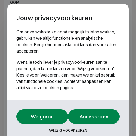
60P
Jouw privacyvoorkeuren
Model
Buitenmaten (mm)
Binnenmaten (mm)
Om onze website zo goed mogelijk te laten werken,
E2 308
H612 B576 D560
H493 B444 D344
gebruiken we altijd functionele en analytische
cookies. Ben je hiermee akkoord kies dan voor alles
E2 309
H789 B576 D560
H670 B444 D344
accepteren.
Wens je toch liever je privacyvoorkeuren aan te
E2 310
H612 B618 D580
H493 B486 D364
passen, dan kan je kiezen voor 'Wijzig voorkeuren'.
Kies je voor 'weigeren', dan maken we enkel gebruik
E2 320
H962 B618 D580
H843 B486 D364
van functionele cookies. Achteraf aanpassen kan
altijd via onze cookies pagina.
E2 330
H1312 B618 D580
H1193 B486 D36
E2 340
H1662 B618 D580
H1543 B486 D36
Weigeren
Aanvaarden
E2 350
H1912 B618 D580
H1793 B486 D36
WIJZIG VOORKEUREN