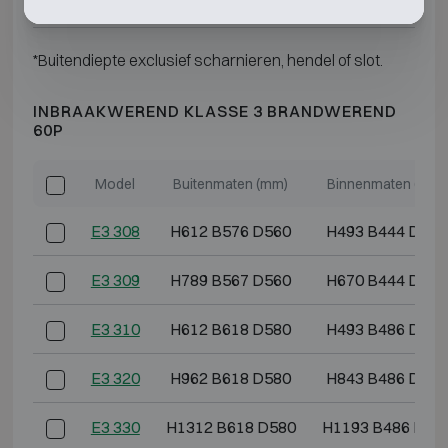
E2 370
H1912 B832 D722
H1793 B700 D50
*Buitendiepte exclusief scharnieren, hendel of slot.
INBRAAKWEREND KLASSE 3 BRANDWEREND
60P
Model
Buitenmaten (mm)
Binnenmaten (mm)
E3 308
H612 B576 D560
H493 B444 D344
E3 309
H789 B567 D560
H670 B444 D344
E3 310
H612 B618 D580
H493 B486 D364
E3 320
H962 B618 D580
H843 B486 D364
E3 330
H1312 B618 D580
H1193 B486 D36