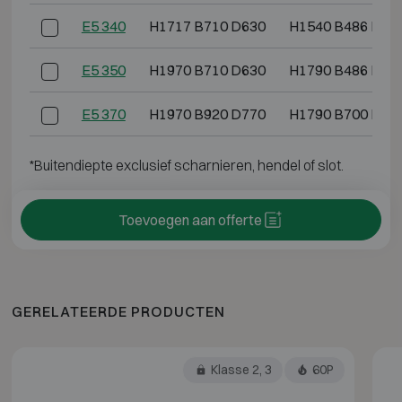
E5 340
H1717 B710 D630
H1540 B486 D36
E5 350
H1970 B710 D630
H1790 B486 D36
E5 370
H1970 B920 D770
H1790 B700 D50
*Buitendiepte exclusief scharnieren, hendel of slot.
Toevoegen aan offerte
GERELATEERDE PRODUCTEN
Klasse 2, 3
60P