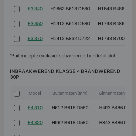
E3 340
H1662 B618 D580
H1543 B486 D36
E3 350
H1912 B618 D580
H1793 B486 D36
E3 370
H1912 B832 D722
H1793 B700 D50
*Buitendiepte exclusief scharnieren, hendel of slot.
INBRAAKWEREND KLASSE 4 BRANDWEREND
30P
Model
Buitenmaten (mm)
Binnenmaten (mm)
E4 310
H612 B618 D580
H493 B486 D364
E4 320
H962 B618 D580
H843 B486 D364