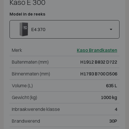
Kaso E 300
Model in de reeks
E4 370
Merk
Kaso Brandkasten
Buitenmaten (mm)
H1912 B832 D722
Binnenmaten (mm)
H1793 B700 D506
Volume (L)
635 L
Gewicht (kg)
1000 kg
Inbraakwerende klasse
4
Brandwerend
30P