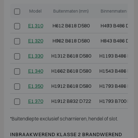
Model
Buitenmaten (mm)
Binnenmaten (mm)
E1 310
H612 B618 D580
H493 B486 D364
E1 320
H962 B618 D580
H843 B486 D364
E1 330
H1312 B618 D580
H1193 B486 D36
E1 340
H1662 B618 D580
H1543 B486 D36
E1 350
H1912 B618 D580
H1793 B486 D36
E1 370
H1912 B832 D722
H1793 B700 D50
*Buitendiepte exclusief scharnieren, hendel of slot.
INBRAAKWEREND KLASSE 2 BRANDWEREND