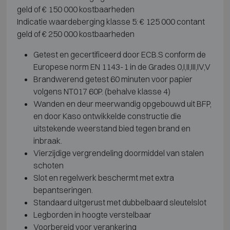
geld of € 150 000 kostbaarheden
Indicatie waardeberging klasse 5: € 125 000 contant
geld of € 250 000 kostbaarheden
Getest en gecertificeerd door ECB.S conform de
Europese norm EN 1143-1 in de Grades 0,I,II,III,IV,V
Brandwerend getest 60 minuten voor papier
volgens NT017 60P. (behalve klasse 4)
Wanden en deur meerwandig opgebouwd uit BFP,
en door Kaso ontwikkelde constructie die
uitstekende weerstand bied tegen brand en
inbraak.
Vierzijdige vergrendeling doormiddel van stalen
schoten
Slot en regelwerk beschermt met extra
bepantseringen.
Standaard uitgerust met dubbelbaard sleutelslot
Legborden in hoogte verstelbaar
Voorbereid voor verankering