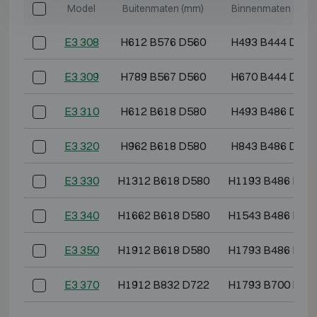
Model
Buitenmaten (mm)
Binnenmaten (mm)
E3 308
H612 B576 D560
H493 B444 D344
E3 309
H789 B567 D560
H670 B444 D344
E3 310
H612 B618 D580
H493 B486 D364
E3 320
H962 B618 D580
H843 B486 D364
E3 330
H1312 B618 D580
H1193 B486 D36
E3 340
H1662 B618 D580
H1543 B486 D36
E3 350
H1912 B618 D580
H1793 B486 D36
E3 370
H1912 B832 D722
H1793 B700 D50