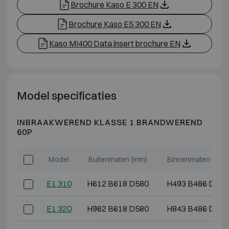
Brochure Kaso E 300 EN
Brochure Kaso E5 300 EN
Kaso MI400 Data insert brochure EN
Model specificaties
INBRAAKWEREND KLASSE 1 BRANDWEREND
60P
Model
Buitenmaten (mm)
Binnenmaten (mm)
E1 310
H612 B618 D580
H493 B486 D364
E1 320
H962 B618 D580
H843 B486 D364