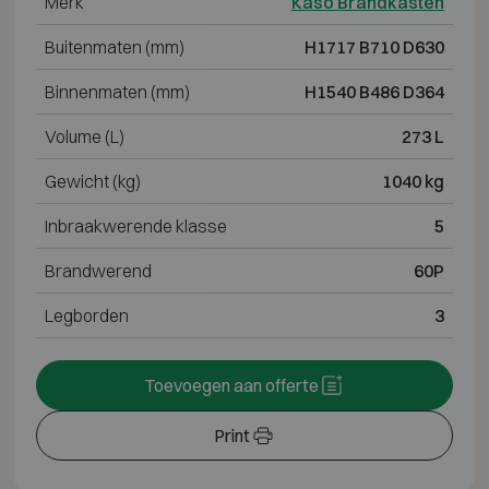
Merk
Kaso Brandkasten
Buitenmaten (mm)
H1717 B710 D630
Binnenmaten (mm)
H1540 B486 D364
Volume (L)
273 L
Gewicht (kg)
1040 kg
Inbraakwerende klasse
5
Brandwerend
60P
Legborden
3
Toevoegen aan offerte
Print