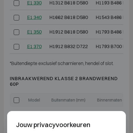
E1 330
H1312 B618 D580
H1193 B486 D36
E1 340
H1662 B618 D580
H1543 B486 D36
E1 350
H1912 B618 D580
H1793 B486 D36
E1 370
H1912 B832 D722
H1793 B700 D50
*Buitendiepte exclusief scharnieren, hendel of slot.
INBRAAKWEREND KLASSE 2 BRANDWEREND
60P
Model
Buitenmaten (mm)
Binnenmaten (mm)
E2 308
H612 B576 D560
H493 B444 D344
Jouw privacyvoorkeuren
E2 309
H789 B576 D560
H670 B444 D344