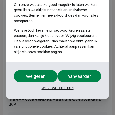
Om onze website zo goed mogelijk te laten werken,
E2 310
H612 B618 D580
H493 B486 D364
gebruiken we altijd functionele en analytische
cookies. Ben je hiermee akkoord kies dan voor alles
accepteren.
E2 320
H962 B618 D580
H843 B486 D364
Wens je toch liever je privacyvoorkeuren aan te
E2 330
H1312 B618 D580
H1193 B486 D36
passen, dan kan je kiezen voor 'Wijzig voorkeuren'.
Kies je voor 'weigeren', dan maken we enkel gebruik
E2 340
H1662 B618 D580
H1543 B486 D36
van functionele cookies. Achteraf aanpassen kan
altijd via onze cookies pagina.
E2 350
H1912 B618 D580
H1793 B486 D36
E2 370
H1912 B832 D722
H1793 B700 D50
Weigeren
Aanvaarden
*Buitendiepte exclusief scharnieren, hendel of slot.
WIJZIG VOORKEUREN
INBRAAKWEREND KLASSE 3 BRANDWEREND
60P