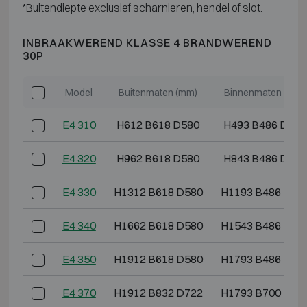
*Buitendiepte exclusief scharnieren, hendel of slot.
INBRAAKWEREND KLASSE 4 BRANDWEREND
30P
Model
Buitenmaten (mm)
Binnenmaten (mm)
E4 310
H612 B618 D580
H493 B486 D364
E4 320
H962 B618 D580
H843 B486 D364
E4 330
H1312 B618 D580
H1193 B486 D36
E4 340
H1662 B618 D580
H1543 B486 D36
E4 350
H1912 B618 D580
H1793 B486 D36
E4 370
H1912 B832 D722
H1793 B700 D50