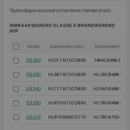
*Buitendiepte exclusief scharnieren, hendel of slot.
INBRAAKWEREND KLASSE 5 BRANDWEREND
60P
Model
Buitenmaten (mm)
Binnenmaten (mm)
E5 320
H1017 B710 D630
H840 B486 D364
E5 330
H1367 B710 D630
H1190 B486 D36
E5 340
H1717 B710 D630
H1540 B486 D36
E5 350
H1970 B710 D630
H1790 B486 D36
E5 370
H1970 B920 D770
H1790 B700 D50