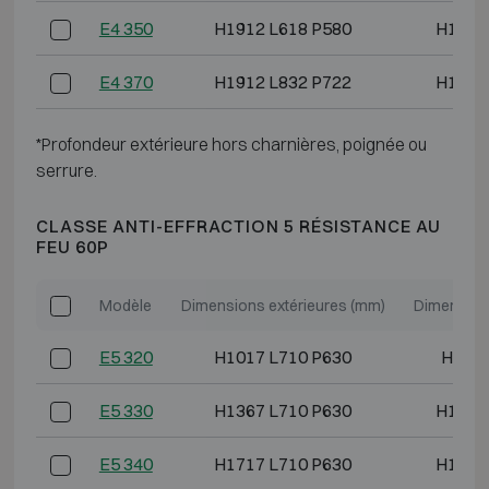
E4 350
H1912 L618 P580
H1793
E4 370
H1912 L832 P722
H1793
*Profondeur extérieure hors charnières, poignée ou
serrure.
CLASSE ANTI-EFFRACTION 5 RÉSISTANCE AU
FEU 60P
Modèle
Dimensions extérieures (mm)
Dimension
E5 320
H1017 L710 P630
H840 
E5 330
H1367 L710 P630
H1190
E5 340
H1717 L710 P630
H1540