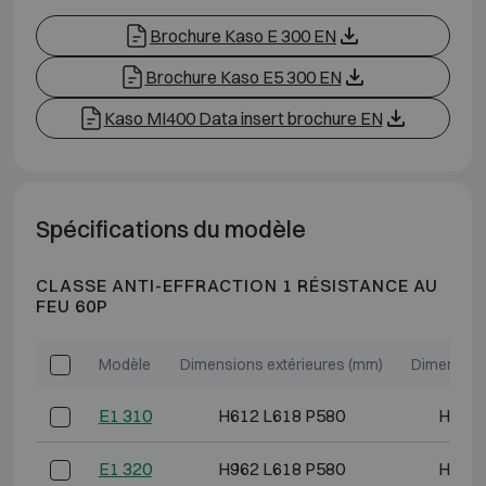
Brochure Kaso E 300 EN
Brochure Kaso E5 300 EN
Kaso MI400 Data insert brochure EN
Spécifications du modèle
CLASSE ANTI-EFFRACTION 1 RÉSISTANCE AU
FEU 60P
Modèle
Dimensions extérieures (mm)
Dimension
E1 310
H612 L618 P580
H493 
E1 320
H962 L618 P580
H843 