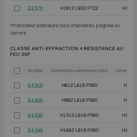
E3 370
H1912 L832 P722
H1793
*Profondeur extérieure hors charnières, poignée ou
serrure.
CLASSE ANTI-EFFRACTION 4 RÉSISTANCE AU
FEU 30P
Modèle
Dimensions extérieures (mm)
Dimension
E4 310
H612 L618 P580
H493 
E4 320
H962 L618 P580
H843 
E4 330
H1312 L618 P580
H1193
E4 340
H1662 L618 P580
H1543