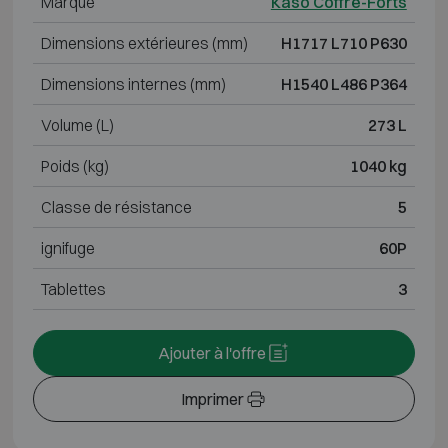
Marque
Kaso Coffre-Forts
Dimensions extérieures (mm)
H1717 L710 P630
Dimensions internes (mm)
H1540 L486 P364
Volume (L)
273 L
Poids (kg)
1040 kg
Classe de résistance
5
ignifuge
60P
Tablettes
3
Ajouter à l'offre
Imprimer