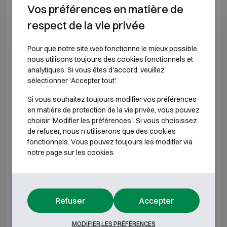
Vos préférences en matière de
E2 309
H789 L576 P560
H670 
respect de la vie privée
E2 310
H612 L618 P580
H493 
Pour que notre site web fonctionne le mieux possible,
nous utilisons toujours des cookies fonctionnels et
E2 320
H962 L618 P580
H843 
analytiques. Si vous êtes d'accord, veuillez
sélectionner 'Accepter tout'.
E2 330
H1312 L618 P580
H1193
Si vous souhaitez toujours modifier vos préférences
en matière de protection de la vie privée, vous pouvez
E2 340
H1662 L618 P580
H1543
choisir 'Modifier les préférences'. Si vous choisissez
de refuser, nous n'utiliserons que des cookies
E2 350
H1912 L618 P580
H1793
fonctionnels. Vous pouvez toujours les modifier via
notre page sur les cookies.
E2 370
H1912 L832 P722
H1793
*Profondeur extérieure hors charnières, poignée ou
Refuser
Accepter
serrure.
MODIFIER LES PRÉFÉRENCES