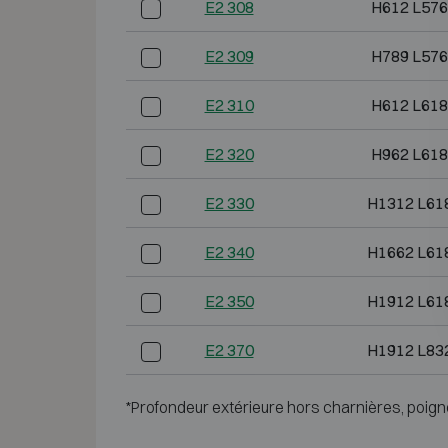
E2 308
H612 L576
E2 309
H789 L576
E2 310
H612 L618
E2 320
H962 L618
E2 330
H1312 L61
E2 340
H1662 L61
E2 350
H1912 L61
E2 370
H1912 L83
*Profondeur extérieure hors charnières, poign