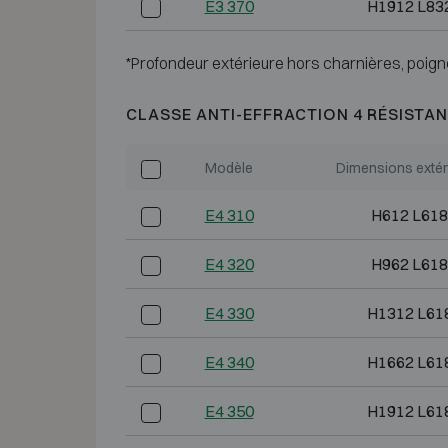
E3 370
H1912 L83
*Profondeur extérieure hors charnières, poign
CLASSE ANTI-EFFRACTION 4 RÉSISTAN
Modèle
Dimensions extér
E4 310
H612 L618
E4 320
H962 L618
E4 330
H1312 L61
E4 340
H1662 L61
E4 350
H1912 L61