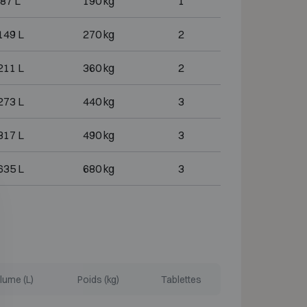
87 L
190 kg
1
149 L
270 kg
2
211 L
360 kg
2
273 L
440 kg
3
317 L
490 kg
3
635 L
680 kg
3
lume (L)
Poids (kg)
Tablettes