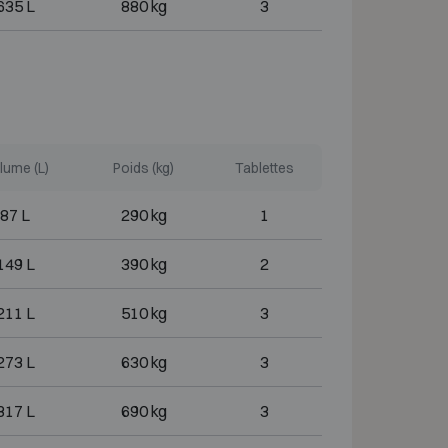
635 L
880 kg
3
lume (L)
Poids (kg)
Tablettes
87 L
290 kg
1
149 L
390 kg
2
211 L
510 kg
3
273 L
630 kg
3
317 L
690 kg
3