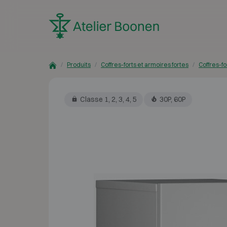
Skip to content
Produits
Coffres-forts et armoires fortes
Coffres-fo
Classe 1, 2, 3, 4, 5
30P, 60P