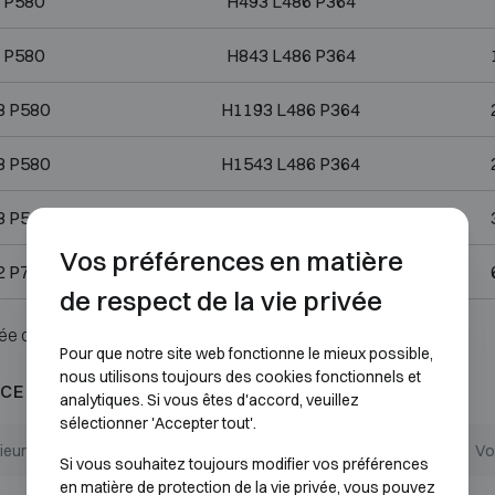
 P580
H493 L486 P364
 P580
H843 L486 P364
8 P580
H1193 L486 P364
8 P580
H1543 L486 P364
8 P580
H1793 L486 P364
Vos préférences en matière
2 P722
H1793 L700 P506
de respect de la vie privée
ée ou serrure.
Pour que notre site web fonctionne le mieux possible,
nous utilisons toujours des cookies fonctionnels et
CE AU FEU 60P
analytiques. Si vous êtes d'accord, veuillez
sélectionner 'Accepter tout'.
ieures (mm)
Dimensions internes (mm)
Vo
Si vous souhaitez toujours modifier vos préférences
en matière de protection de la vie privée, vous pouvez