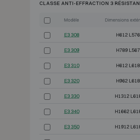
CLASSE ANTI-EFFRACTION 3 RÉSISTAN
Modèle
Dimensions extér
E3 308
H612 L576
E3 309
H789 L567
E3 310
H612 L618
E3 320
H962 L618
E3 330
H1312 L61
E3 340
H1662 L61
E3 350
H1912 L61