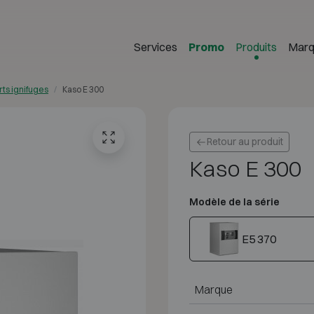
Services
Promo
Produits
Marq
rts ignifuges
Kaso E 300
Retour au produit
Kaso E 300
Modèle de la série
E5 370
Marque