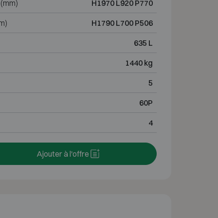
 (mm)
H1970 L920 P770
m)
H1790 L700 P506
635 L
1440 kg
5
60P
4
Ajouter à l'offre