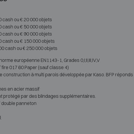
00 cash ou € 20 000 objets
00 cash ou € 50 000 objets
00 cash ou € 90 000 objets
00 cash ou € 150 000 objets
000 cash ou € 250 000 objets
 norme européenne EN1143-1, Grades 0,I,II,III,IV,V
 fire 017 60 Paper (sauf classe 4)
ne construction à multi parois développée par Kaso. BFP réponds 
nes en acier massif
nt protégé par des blindages supplémentaires.
f double panneton
.