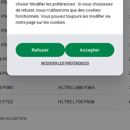
 P560
H493 L444 P344
choisir 'Modifier les préférences'. Si vous choisissez
de refuser, nous n'utiliserons que des cookies
 P560
H670 L444 P344
fonctionnels. Vous pouvez toujours les modifier via
notre page sur les cookies.
 P580
H493 L486 P364
 P580
H843 L486 P364
Refuser
Accepter
8 P580
H1193 L486 P364
MODIFIER LES PRÉFÉRENCES
8 P580
H1543 L486 P364
8 P580
H1793 L486 P364
2 P722
H1793 L700 P506
ée ou serrure.