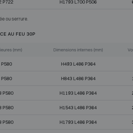
2 P722
H1793 L700 P506
ée ou serrure.
CE AU FEU 30P
ieures (mm)
Dimensions internes (mm)
Vo
 P580
H493 L486 P364
 P580
H843 L486 P364
8 P580
H1193 L486 P364
8 P580
H1543 L486 P364
8 P580
H1793 L486 P364