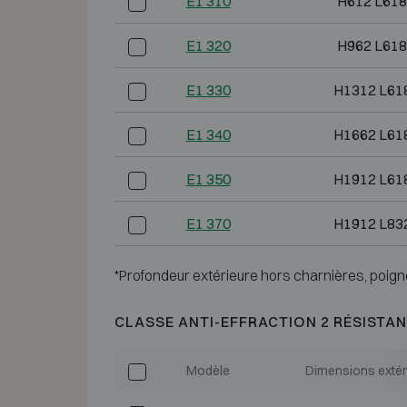
E1 310
H612 L618
E1 320
H962 L618
E1 330
H1312 L61
E1 340
H1662 L61
E1 350
H1912 L61
E1 370
H1912 L83
*Profondeur extérieure hors charnières, poign
CLASSE ANTI-EFFRACTION 2 RÉSISTAN
Modèle
Dimensions extér