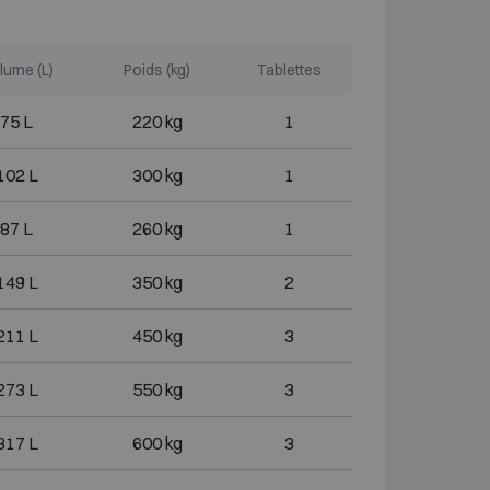
lume (L)
Poids (kg)
Tablettes
75 L
220 kg
1
102 L
300 kg
1
87 L
260 kg
1
149 L
350 kg
2
211 L
450 kg
3
273 L
550 kg
3
317 L
600 kg
3