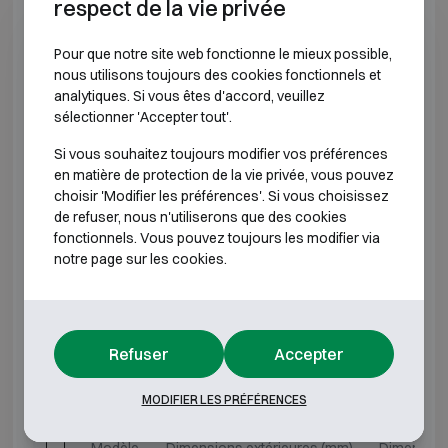
respect de la vie privée
E2 320
H962 L618 P580
H843 
Pour que notre site web fonctionne le mieux possible,
nous utilisons toujours des cookies fonctionnels et
E2 330
H1312 L618 P580
H1193
analytiques. Si vous êtes d'accord, veuillez
sélectionner 'Accepter tout'.
E2 340
H1662 L618 P580
H1543
Si vous souhaitez toujours modifier vos préférences
en matière de protection de la vie privée, vous pouvez
E2 350
H1912 L618 P580
H1793
choisir 'Modifier les préférences'. Si vous choisissez
de refuser, nous n'utiliserons que des cookies
fonctionnels. Vous pouvez toujours les modifier via
E2 370
H1912 L832 P722
H1793
notre page sur les cookies.
*Profondeur extérieure hors charnières, poignée ou
serrure.
Refuser
Accepter
CLASSE ANTI-EFFRACTION 3 RÉSISTANCE AU
FEU 60P
MODIFIER LES PRÉFÉRENCES
Modèle
Dimensions extérieures (mm)
Dimension