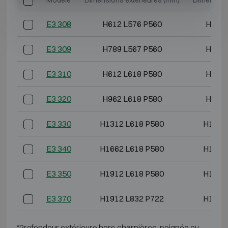
E3 308
H612 L576 P560
H493 
E3 309
H789 L567 P560
H670 
E3 310
H612 L618 P580
H493 
E3 320
H962 L618 P580
H843 
E3 330
H1312 L618 P580
H1193
E3 340
H1662 L618 P580
H1543
E3 350
H1912 L618 P580
H1793
E3 370
H1912 L832 P722
H1793
*Profondeur extérieure hors charnières, poignée ou