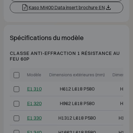
Kaso MI400 Data insert brochure EN
Spécifications du modèle
CLASSE ANTI-EFFRACTION 1 RÉSISTANCE AU
FEU 60P
Modèle
Dimensions extérieures (mm)
Dimension
E1 310
H612 L618 P580
H493 
E1 320
H962 L618 P580
H843 
E1 330
H1312 L618 P580
H1193
E1 340
H1662 L618 P580
H1543