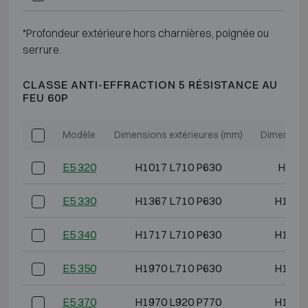
*Profondeur extérieure hors charnières, poignée ou
serrure.
CLASSE ANTI-EFFRACTION 5 RÉSISTANCE AU
FEU 60P
Modèle
Dimensions extérieures (mm)
Dimension
E5 320
H1017 L710 P630
H840 
E5 330
H1367 L710 P630
H1190
E5 340
H1717 L710 P630
H1540
E5 350
H1970 L710 P630
H1790
E5 370
H1970 L920 P770
H1790