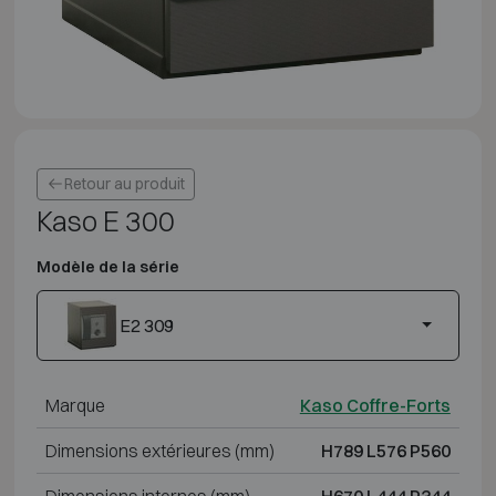
Retour au produit
Kaso E 300
Modèle de la série
E2 309
Marque
Kaso Coffre-Forts
Dimensions extérieures (mm)
H789 L576 P560
Dimensions internes (mm)
H670 L444 P344