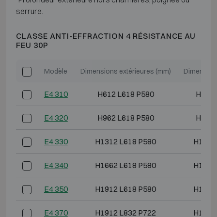
serrure.
CLASSE ANTI-EFFRACTION 4 RÉSISTANCE AU
FEU 30P
Modèle
Dimensions extérieures (mm)
Dimension
E4 310
H612 L618 P580
H493 
E4 320
H962 L618 P580
H843 
E4 330
H1312 L618 P580
H1193
E4 340
H1662 L618 P580
H1543
E4 350
H1912 L618 P580
H1793
E4 370
H1912 L832 P722
H1793