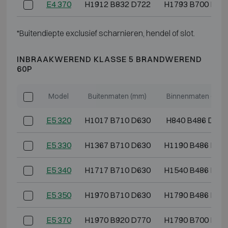
E4 370
H1912 B832 D722
H1793 B700 D50
*Buitendiepte exclusief scharnieren, hendel of slot.
INBRAAKWEREND KLASSE 5 BRANDWEREND
60P
Model
Buitenmaten (mm)
Binnenmaten (mm)
E5 320
H1017 B710 D630
H840 B486 D364
E5 330
H1367 B710 D630
H1190 B486 D36
E5 340
H1717 B710 D630
H1540 B486 D36
E5 350
H1970 B710 D630
H1790 B486 D36
E5 370
H1970 B920 D770
H1790 B700 D50