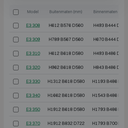
Model
Buitenmaten (mm)
Binnenmaten (mm)
E3 308
H612 B576 D560
H493 B444 D344
E3 309
H789 B567 D560
H670 B444 D344
E3 310
H612 B618 D580
H493 B486 D364
E3 320
H962 B618 D580
H843 B486 D364
E3 330
H1312 B618 D580
H1193 B486 D36
E3 340
H1662 B618 D580
H1543 B486 D36
E3 350
H1912 B618 D580
H1793 B486 D36
E3 370
H1912 B832 D722
H1793 B700 D50