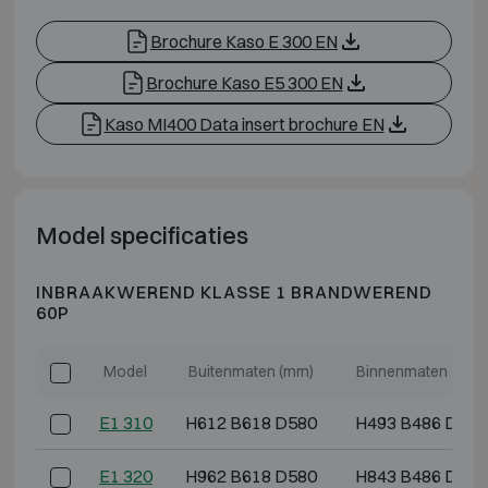
Brochure Kaso E 300 EN
Brochure Kaso E5 300 EN
Kaso MI400 Data insert brochure EN
Model specificaties
INBRAAKWEREND KLASSE 1 BRANDWEREND
60P
Model
Buitenmaten (mm)
Binnenmaten (mm)
E1 310
H612 B618 D580
H493 B486 D364
E1 320
H962 B618 D580
H843 B486 D364