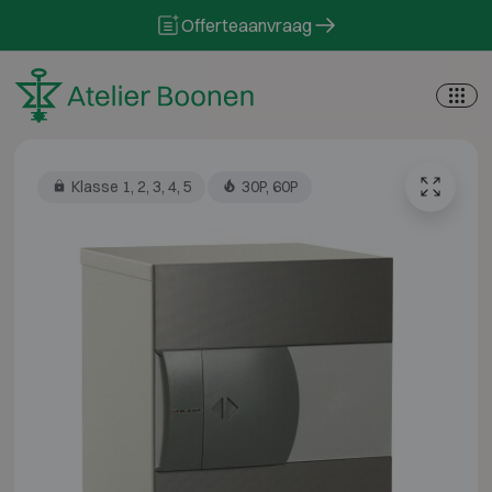
Skip to content
Offerteaanvraag
Klasse 1, 2, 3, 4, 5
30P, 60P