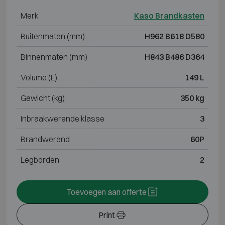
Merk
Kaso Brandkasten
Buitenmaten (mm)
H962 B618 D580
Binnenmaten (mm)
H843 B486 D364
Volume (L)
149 L
Gewicht (kg)
350 kg
Inbraakwerende klasse
3
Brandwerend
60P
Legborden
2
Toevoegen aan offerte
Print