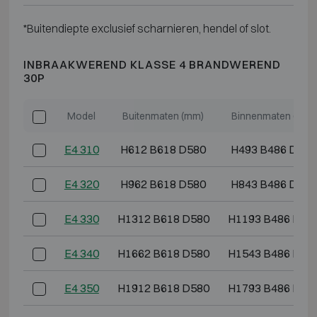
*Buitendiepte exclusief scharnieren, hendel of slot.
INBRAAKWEREND KLASSE 4 BRANDWEREND
30P
Model
Buitenmaten (mm)
Binnenmaten (mm)
E4 310
H612 B618 D580
H493 B486 D364
E4 320
H962 B618 D580
H843 B486 D364
E4 330
H1312 B618 D580
H1193 B486 D36
E4 340
H1662 B618 D580
H1543 B486 D36
E4 350
H1912 B618 D580
H1793 B486 D36