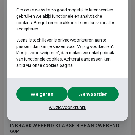
E2 309
H789 B576 D560
H670 B444 D344
Om onze website zo goed mogelijk te laten werken,
gebruiken we altijd functionele en analytische
E2 310
H612 B618 D580
H493 B486 D364
cookies. Ben je hiermee akkoord kies dan voor alles
accepteren.
E2 320
H962 B618 D580
H843 B486 D364
Wens je toch liever je privacyvoorkeuren aan te
passen, dan kan je kiezen voor 'Wijzig voorkeuren'.
E2 330
H1312 B618 D580
H1193 B486 D36
Kies je voor 'weigeren', dan maken we enkel gebruik
van functionele cookies. Achteraf aanpassen kan
E2 340
H1662 B618 D580
H1543 B486 D36
altijd via onze cookies pagina.
E2 350
H1912 B618 D580
H1793 B486 D36
E2 370
H1912 B832 D722
H1793 B700 D50
Weigeren
Aanvaarden
WIJZIG VOORKEUREN
*Buitendiepte exclusief scharnieren, hendel of slot.
INBRAAKWEREND KLASSE 3 BRANDWEREND
60P