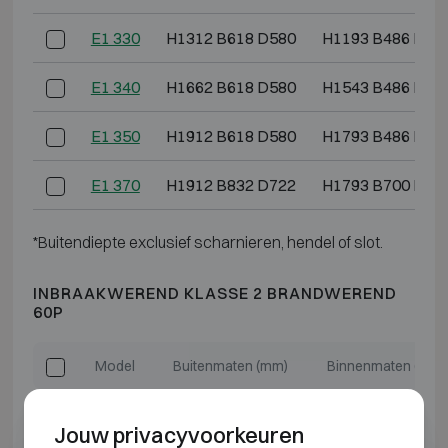
E1 330
H1312 B618 D580
H1193 B486 D36
E1 340
H1662 B618 D580
H1543 B486 D36
E1 350
H1912 B618 D580
H1793 B486 D36
E1 370
H1912 B832 D722
H1793 B700 D50
*Buitendiepte exclusief scharnieren, hendel of slot.
INBRAAKWEREND KLASSE 2 BRANDWEREND
60P
Model
Buitenmaten (mm)
Binnenmaten (mm)
E2 308
H612 B576 D560
H493 B444 D344
Jouw privacyvoorkeuren