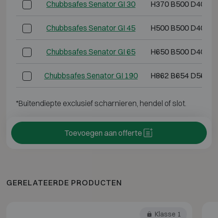
Chubbsafes Senator GI 30
H370 B500 D403
Chubbsafes Senator GI 45
H500 B500 D403
Chubbsafes Senator GI 65
H650 B500 D403
Chubbsafes Senator GI 190
H862 B654 D563
*Buitendiepte exclusief scharnieren, hendel of slot.
Toevoegen aan offerte
GERELATEERDE PRODUCTEN
Klasse 1