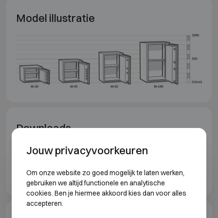
Model illustratie
Downloads
Jouw privacyvoorkeuren
Chubbsafes Senator GI brochure NL
Chubbsafes Senator GI brochure EN
Om onze website zo goed mogelijk te laten werken,
gebruiken we altijd functionele en analytische
cookies. Ben je hiermee akkoord kies dan voor alles
accepteren.