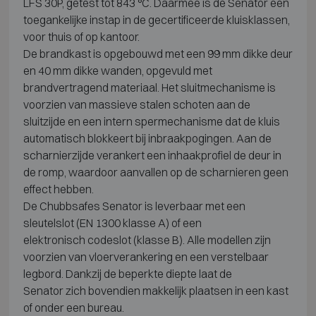
LFS 30P, getest tot 843 °C.
Daarmee is de Senator een
toegankelijke
instap in de gecertificeerde
kluisklassen,
voor thuis of op kantoor.
De brandkast is opgebouwd met een 99 mm dikke deur
en 40 mm dikke wanden, opgevuld met
brandvertragend materiaal. Het sluitmechanisme is
voorzien van massieve stalen schoten aan de
sluitzijde en een intern spermechanisme dat de kluis
automatisch blokkeert bij inbraakpogingen. Aan de
scharnierzijde verankert een inhaakprofiel de deur in
de romp, waardoor aanvallen op de scharnieren geen
effect hebben.
De Chubbsafes Senator
is leverbaar met een
sleutelslot (EN
1300 klasse A) of een
elektronisch
codeslot (klasse B). Alle modellen
zijn
voorzien van vloerverankering en
een verstelbaar
legbord. Dankzij
de beperkte diepte laat de
Senator
zich bovendien makkelijk
plaatsen in een kast
of onder een
bureau.