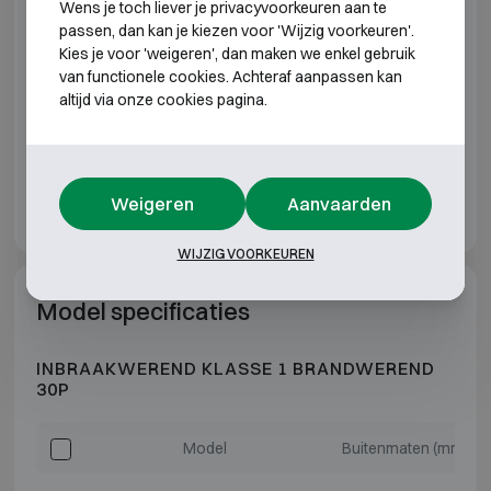
Extra opties
Wens je toch liever je privacyvoorkeuren aan te
passen, dan kan je kiezen voor 'Wijzig voorkeuren'.
Kies je voor 'weigeren', dan maken we enkel gebruik
Bijpassende sloten
van functionele cookies. Achteraf aanpassen kan
altijd via onze cookies pagina.
Dubbelbaard sleutelslot
Me
Weigeren
Aanvaarden
WIJZIG VOORKEUREN
Model specificaties
INBRAAKWEREND KLASSE 1 BRANDWEREND
30P
Model
Buitenmaten (mm)