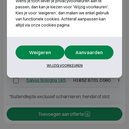
Wens je toch liever je privacyvoorkeuren aan te
passen, dan kan je kiezen voor 'Wijzig voorkeuren'.
Model
Buitenmaten (mm)
Binn
Kies je voor 'weigeren', dan maken we enkel gebruik
van functionele cookies. Achteraf aanpassen kan
Salvus Bologna 46
H490 B480 D445
H33
altijd via onze cookies pagina.
Salvus Bologna 67
H670 B480 D445
H51
Salvus Bologna 95
H980 B545 D445
H82
Weigeren
Aanvaarden
Salvus Bologna 133
H1336 B701 D580
H114
WIJZIG VOORKEUREN
Salvus Bologna 165
H1652 B701 D580
H145
*Buitendiepte exclusief scharnieren, hendel of slot.
Toevoegen aan offerte