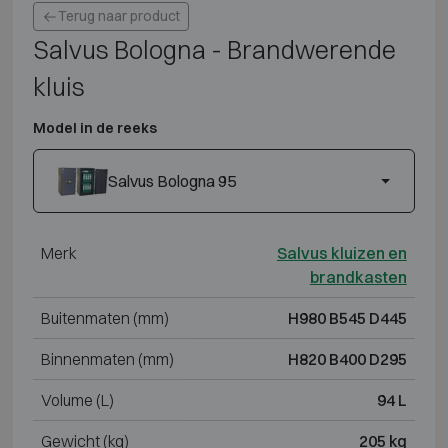
Terug naar product
Salvus Bologna - Brandwerende
kluis
Model in de reeks
Salvus Bologna 95
Merk
Salvus kluizen en
brandkasten
Buitenmaten (mm)
H980 B545 D445
Binnenmaten (mm)
H820 B400 D295
Volume (L)
94 L
Gewicht (kg)
205 kg