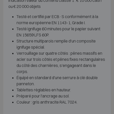
Indication valeur du contenu classe 1 : € 10 000 cash
ou € 20 000 objets
Testé et certifié par ECB·S conformément à la
norme européenne EN 1143-1, Grade I.
Testé ignifuge 60 minutes pour le papier suivant
EN 15659 LFS 60P.
Structure multiparois remplie d'un composite
ignifuge spécial.
Verrouillage sur quatre côtés : pênes massifs en
acier sur trois côtés et pênes fixes rectangulaires
du côté des charnières, s'engageant dans le
corps.
Équipé en standard d'une serrure à clé double
panneton.
Tablettes réglables en hauteur.
Préparé pour l'ancrage au sol.
Couleur : gris anthracite RAL 7024.