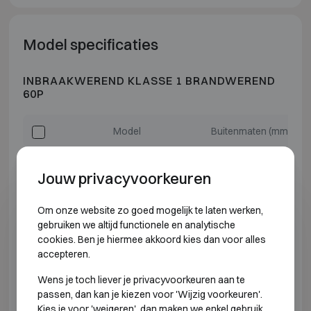
Model specificaties
INBRAAKWEREND KLASSE 1 BRANDWEREND
60P
Model
Buitenmaten (mm)
Burg-Wächter MTD 740 K
H380 B500 D462
Jouw privacyvoorkeuren
Burg-Wächter MTD 750 K
H470 B500 D462
Om onze website zo goed mogelijk te laten werken,
gebruiken we altijd functionele en analytische
Burg-Wächter MTD 760 K
H625 B500 D462
cookies. Ben je hiermee akkoord kies dan voor alles
accepteren.
Burg-Wächter MTD 780 K
H985 B500 D462
Wens je toch liever je privacyvoorkeuren aan te
passen, dan kan je kiezen voor 'Wijzig voorkeuren'.
Burg-Wächter MTD 740 E
H380 B500 D462
Kies je voor 'weigeren', dan maken we enkel gebruik