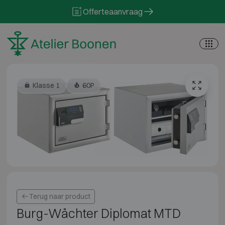
Skip to content
Offerteaanvraag
Klasse 1
60P
Terug naar product
Burg-Wächter Diplomat MTD