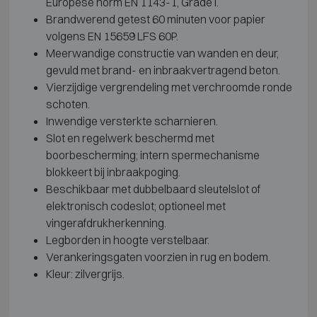
Europese norm EN 1143-1, Grade I.
Brandwerend getest 60 minuten voor papier
volgens EN 15659 LFS 60P.
Meerwandige constructie van wanden en deur,
gevuld met brand- en inbraakvertragend beton.
Vierzijdige vergrendeling met verchroomde ronde
schoten.
Inwendige versterkte scharnieren.
Slot en regelwerk beschermd met
boorbescherming; intern spermechanisme
blokkeert bij inbraakpoging.
Beschikbaar met dubbelbaard sleutelslot of
elektronisch codeslot; optioneel met
vingerafdrukherkenning.
Legborden in hoogte verstelbaar.
Verankeringsgaten voorzien in rug en bodem.
Kleur: zilvergrijs.