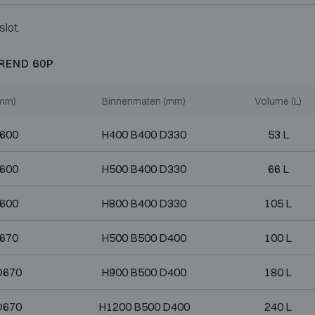
slot.
REND 60P
(mm)
Binnenmaten (mm)
Volume (L)
D600
H400 B400 D330
53 L
D600
H500 B400 D330
66 L
D600
H800 B400 D330
105 L
D670
H500 B500 D400
100 L
D670
H900 B500 D400
180 L
D670
H1200 B500 D400
240 L