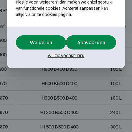
Kies je voor 'weigeren', dan maken we enkel gebruik
van functionele cookies. Achteraf aanpassen kan
REND 60P
altijd via onze cookies pagina.
mm)
Binnenmaten (mm)
Volume (L)
600
H400 B400 D330
53 L
Weigeren
Aanvaarden
600
H500 B400 D330
66 L
WIJZIG VOORKEUREN
600
H800 B400 D330
105 L
670
H500 B500 D400
100 L
670
H900 B500 D400
180 L
670
H1200 B500 D400
240 L
670
H1500 B500 D400
300 L