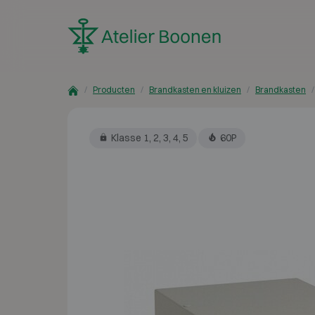
Skip to content
Producten
Brandkasten en kluizen
Brandkasten
Klasse 1, 2, 3, 4, 5
60P