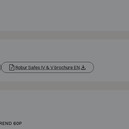
Robur Safes IV & V brochure EN
REND 60P