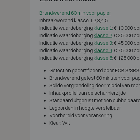
Brandwerend 60 min voor papier
Inbraakwerend klasse 1,2,3,4,5
Indicatie waardeberging
klasse 1
: € 10 000 c
Indicatie waardeberging
klasse 2
: € 25 000 c
Indicatie waardeberging
klasse 3
: € 45 000 c
Indicatie waardeberging
klasse 4
: € 75 000 c
Indicatie waardeberging
klasse 5
: € 125 000 
Getest en gecertificeerd door ECB.S/SBSC 
Brandwerend getest 60 minuten voor pap
Solide vergrendeling door middel van rec
Inhaakprofiel aan de scharnierzijde
Standaard uitgerust met een dubbelbaard 
Legborden in hoogte verstelbaar
Voorbereid voor verankering
Kleur: Wit