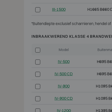
III-1500
H1665 B660 
*Buitendiepte exclusief scharnieren, hendel of 
INBRAAKWEREND KLASSE 4 BRANDWE
Model
Buitenma
IV-500
H695 B6
IV-500 CD
H695 B6
IV-900
H1095 B
IV-900 CD
H1095 B
IV-1200
H1395 B