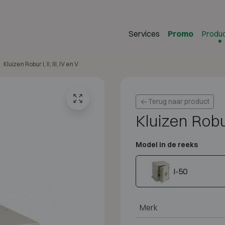
Services
Promo
Produ
Kluizen Robur I, II, III, IV en V
Terug naar product
Kluizen Robur 
Model in de reeks
I-50
Merk