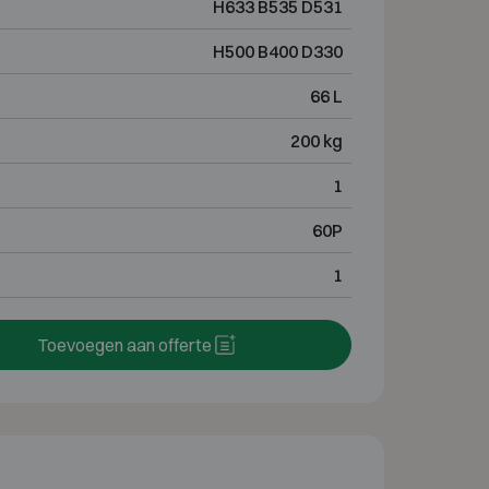
H633 B535 D531
H500 B400 D330
66 L
200 kg
1
60P
1
Toevoegen aan offerte