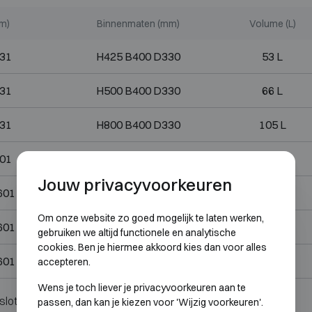
m)
Binnenmaten (mm)
Volume (L)
31
H425 B400 D330
53 L
31
H500 B400 D330
66 L
31
H800 B400 D330
105 L
01
H500 B500 D400
100 L
Jouw privacyvoorkeuren
601
H900 B500 D400
180 L
Om onze website zo goed mogelijk te laten werken,
601
H1200 B500 D400
240 L
gebruiken we altijd functionele en analytische
cookies. Ben je hiermee akkoord kies dan voor alles
601
H1490 B500 D400
300 L
accepteren.
Wens je toch liever je privacyvoorkeuren aan te
slot.
passen, dan kan je kiezen voor 'Wijzig voorkeuren'.