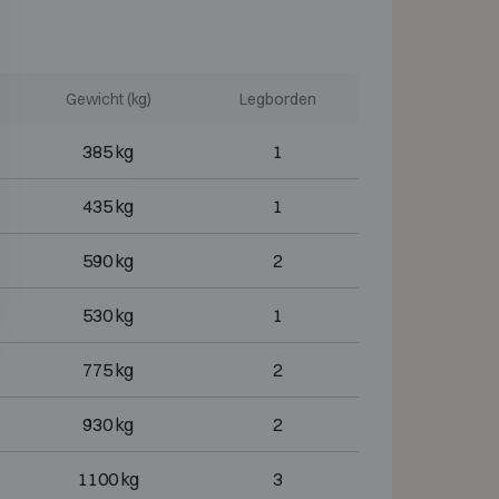
Gewicht (kg)
Legborden
385 kg
1
435 kg
1
590 kg
2
530 kg
1
775 kg
2
930 kg
2
1100 kg
3