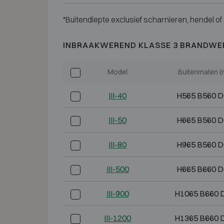
*Buitendiepte exclusief scharnieren, hendel of 
INBRAAKWEREND KLASSE 3 BRANDWE
Model
Buitenmaten 
III-40
H565 B560 
III-50
H665 B560 
III-80
H965 B560 
III-500
H665 B660 
III-900
H1065 B660 
III-1200
H1365 B660 