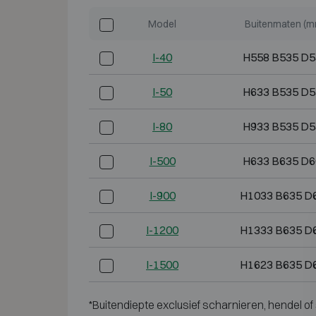
Model
Buitenmaten (m
I-40
H558 B535 D5
I-50
H633 B535 D5
I-80
H933 B535 D5
I-500
H633 B635 D6
I-900
H1033 B635 D
I-1200
H1333 B635 D
I-1500
H1623 B635 D
*Buitendiepte exclusief scharnieren, hendel of 