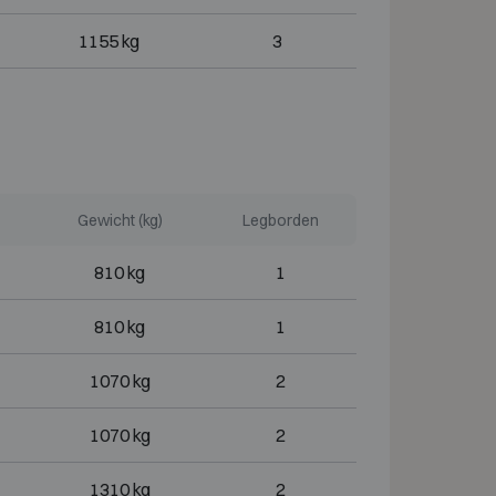
1155 kg
3
Gewicht (kg)
Legborden
810 kg
1
810 kg
1
1070 kg
2
1070 kg
2
1310 kg
2