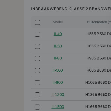
INBRAAKWEREND KLASSE 2 BRANDWE
Model
Buitenmaten (
II-40
H565 B560 D
II-50
H665 B560 D
II-80
H965 B560 D
II-500
H665 B660 D
II-900
H1065 B660 D
II-1200
H1365 B660 D
II-1500
H1665 B660 D