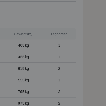
Gewicht (kg)
Legborden
405 kg
1
455 kg
1
615 kg
2
555 kg
1
795 kg
2
975 kg
2