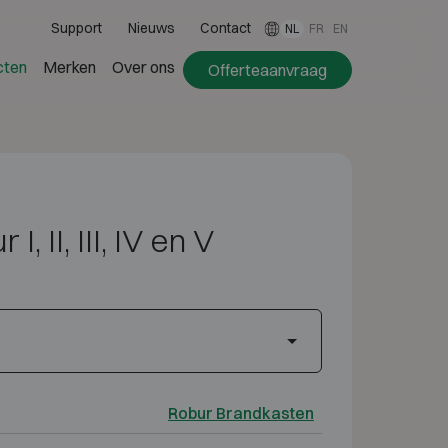
Support
Nieuws
Contact
NL
FR
EN
cten
Merken
Over ons
Offerteaanvraag
I, II, III, IV en V
Robur Brandkasten