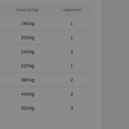
Gewicht (kg)
Legborden
185 kg
1
200 kg
1
240 kg
2
220 kg
1
360 kg
2
440 kg
2
520 kg
3