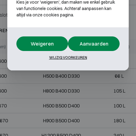
Kies je voor 'weigeren', dan maken we enkel gebruik
van functionele cookies. Achteraf aanpassen kan
slot.
altijd via onze cookies pagina.
REND 60P
Weigeren
Aanvaarden
mm)
Binnenmaten (mm)
Volume (L)
WIJZIG VOORKEUREN
600
H400 B400 D330
53 L
600
H500 B400 D330
66 L
600
H800 B400 D330
105 L
670
H500 B500 D400
100 L
670
H900 B500 D400
180 L
670
H1200 B500 D400
240 L