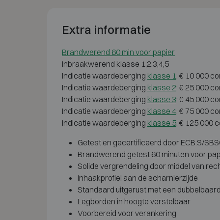
Extra informatie
Brandwerend 60 min voor papier
Inbraakwerend klasse 1,2,3,4,5
Indicatie waardeberging
klasse 1
: € 10 000 c
Indicatie waardeberging
klasse 2
: € 25 000 c
Indicatie waardeberging
klasse 3
: € 45 000 c
Indicatie waardeberging
klasse 4
: € 75 000 c
Indicatie waardeberging
klasse 5
: € 125 000 
Getest en gecertificeerd door ECB.S/SBSC 
Brandwerend getest 60 minuten voor pap
Solide vergrendeling door middel van rec
Inhaakprofiel aan de scharnierzijde
Standaard uitgerust met een dubbelbaard 
Legborden in hoogte verstelbaar
Voorbereid voor verankering