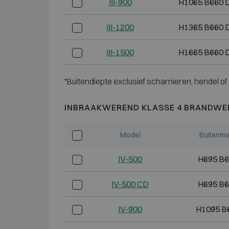
III-900
H1065 B660 
III-1200
H1365 B660 
III-1500
H1665 B660 
*Buitendiepte exclusief scharnieren, hendel of 
INBRAAKWEREND KLASSE 4 BRANDWE
Model
Buitenma
IV-500
H695 B6
IV-500 CD
H695 B6
IV-900
H1095 B