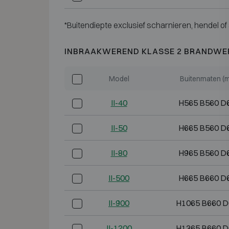
*Buitendiepte exclusief scharnieren, hendel of 
INBRAAKWEREND KLASSE 2 BRANDWE
Model
Buitenmaten (
II-40
H565 B560 D
II-50
H665 B560 D
II-80
H965 B560 D
II-500
H665 B660 D
II-900
H1065 B660 D
II-1200
H1365 B660 D