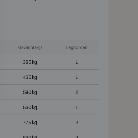
Gewicht (kg)
Legborden
385 kg
1
435 kg
1
590 kg
2
530 kg
1
775 kg
2
930 kg
2