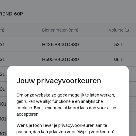
REND 60P
m)
Binnenmaten (mm)
Volume (L)
31
H425 B400 D330
53 L
31
H500 B400 D330
66 L
31
H800 B400 D330
105 L
Jouw privacyvoorkeuren
01
H500 B500 D400
100 L
Om onze website zo goed mogelijk te laten werken,
gebruiken we altijd functionele en analytische
601
H900 B500 D400
180 L
cookies. Ben je hiermee akkoord kies dan voor alles
accepteren.
601
H1200 B500 D400
240 L
Wens je toch liever je privacyvoorkeuren aan te
passen, dan kan je kiezen voor 'Wijzig voorkeuren'.
601
H1490 B500 D400
300 L