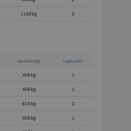
1100 kg
3
Gewicht (kg)
Legborden
405 kg
1
455 kg
1
615 kg
2
555 kg
1