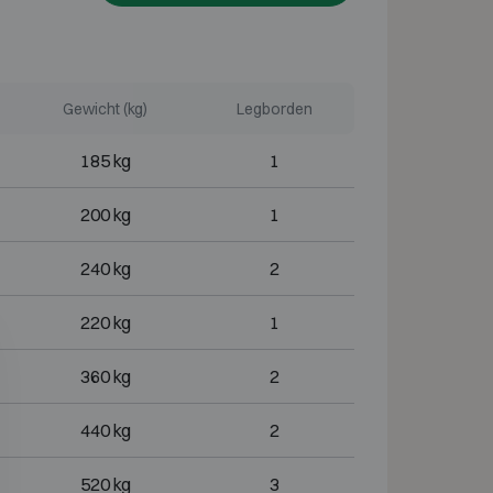
Gewicht (kg)
Legborden
185 kg
1
200 kg
1
240 kg
2
220 kg
1
360 kg
2
440 kg
2
520 kg
3