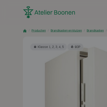
Skip to content
Producten
Brandkasten en kluizen
Brandkasten
Klasse 1, 2, 3, 4, 5
60P