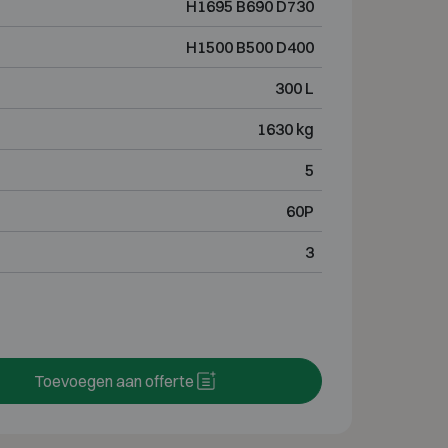
H1695 B690 D730
H1500 B500 D400
300 L
1630 kg
5
60P
3
Toevoegen aan offerte