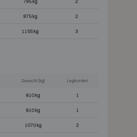
795 kg
2
975 kg
2
1155 kg
3
Gewicht (kg)
Legborden
810 kg
1
810 kg
1
1070 kg
2