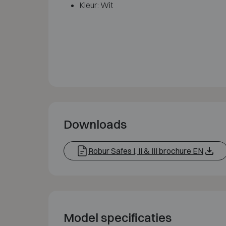
Kleur: Wit
Downloads
Robur Safes I, II & III brochure EN
Model specificaties