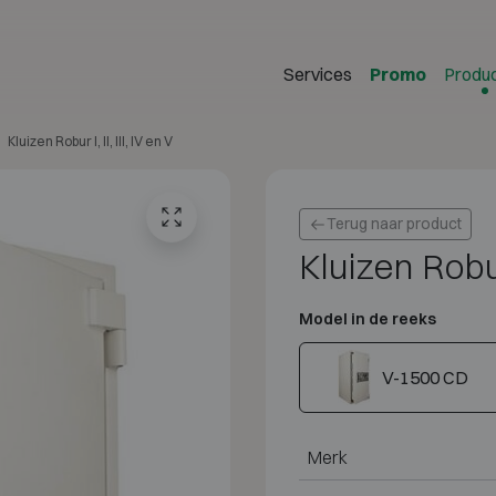
Services
Promo
Produ
Kluizen Robur I, II, III, IV en V
Terug naar product
Kluizen Robur 
Model in de reeks
V-1500 CD
Merk