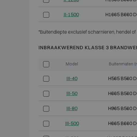
II-1500
H1665 B660 D
*Buitendiepte exclusief scharnieren, hendel of 
INBRAAKWEREND KLASSE 3 BRANDWE
Model
Buitenmaten 
III-40
H565 B560 
III-50
H665 B560 
III-80
H965 B560 
III-500
H665 B660 