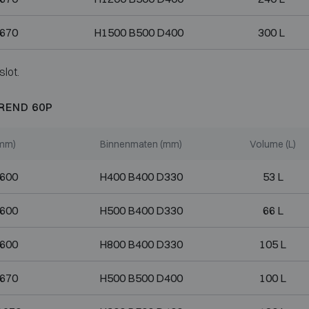
670
H1500 B500 D400
300 L
slot.
REND 60P
(mm)
Binnenmaten (mm)
Volume (L)
D600
H400 B400 D330
53 L
D600
H500 B400 D330
66 L
D600
H800 B400 D330
105 L
D670
H500 B500 D400
100 L