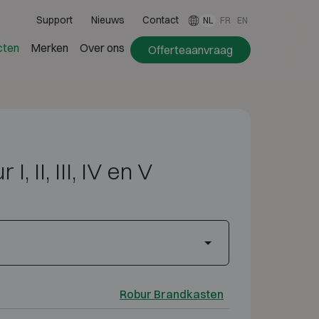
Support
Nieuws
Contact
NL
FR
EN
cten
Merken
Over ons
Offerteaanvraag
I, II, III, IV en V
Robur Brandkasten