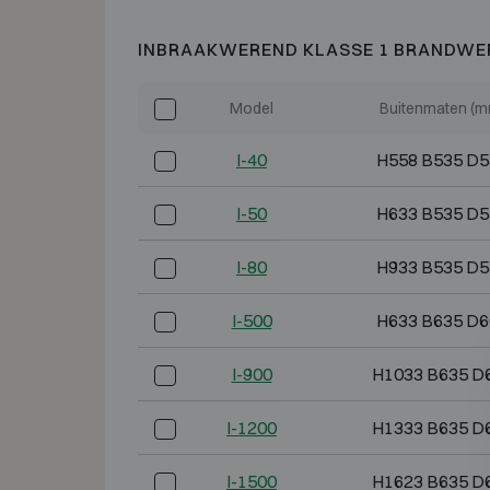
INBRAAKWEREND KLASSE 1 BRANDWE
Model
Buitenmaten (m
I-40
H558 B535 D5
I-50
H633 B535 D5
I-80
H933 B535 D5
I-500
H633 B635 D6
I-900
H1033 B635 D
I-1200
H1333 B635 D
I-1500
H1623 B635 D