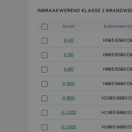
INBRAAKWEREND KLASSE 2 BRANDWE
Model
Buitenmaten (
II-40
H565 B560 D
II-50
H665 B560 D
II-80
H965 B560 D
II-500
H665 B660 D
II-900
H1065 B660 D
II-1200
H1365 B660 D
II-1500
H1665 B660 D