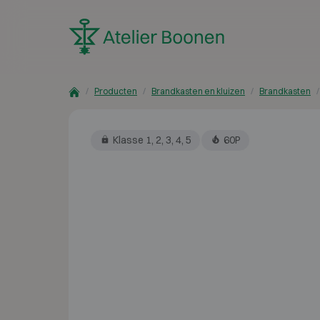
Skip to content
Producten
Brandkasten en kluizen
Brandkasten
Klasse 1, 2, 3, 4, 5
60P