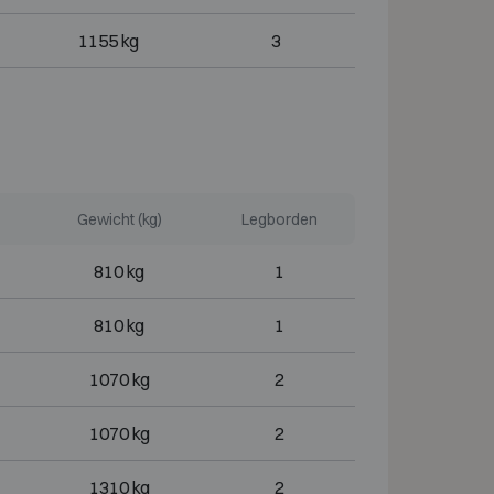
1155 kg
3
Gewicht (kg)
Legborden
810 kg
1
810 kg
1
1070 kg
2
1070 kg
2
1310 kg
2