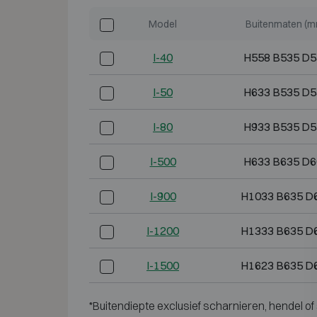
Model
Buitenmaten (m
I-40
H558 B535 D5
I-50
H633 B535 D5
I-80
H933 B535 D5
I-500
H633 B635 D6
I-900
H1033 B635 D
I-1200
H1333 B635 D
I-1500
H1623 B635 D
*Buitendiepte exclusief scharnieren, hendel of 