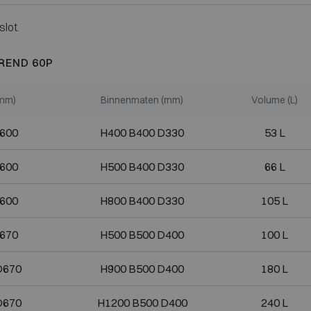
slot.
REND 60P
(mm)
Binnenmaten (mm)
Volume (L)
D600
H400 B400 D330
53 L
D600
H500 B400 D330
66 L
D600
H800 B400 D330
105 L
D670
H500 B500 D400
100 L
D670
H900 B500 D400
180 L
D670
H1200 B500 D400
240 L