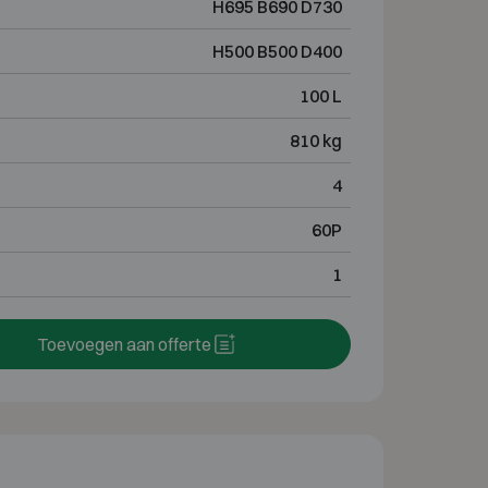
H695 B690 D730
H500 B500 D400
100 L
810 kg
4
60P
1
Toevoegen aan offerte