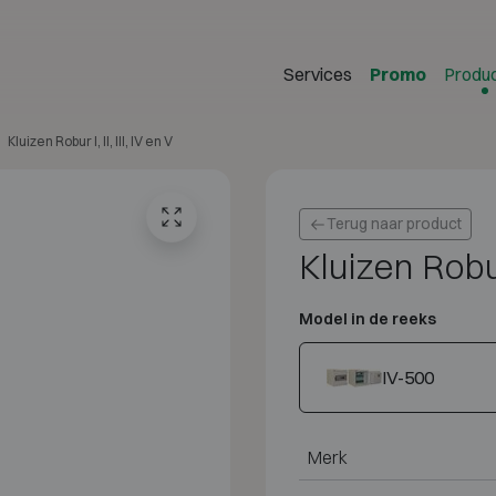
Services
Promo
Produ
Kluizen Robur I, II, III, IV en V
Terug naar product
Kluizen Robur 
Model in de reeks
IV-500
Merk