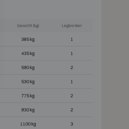
Gewicht (kg)
Legborden
385 kg
1
435 kg
1
590 kg
2
530 kg
1
775 kg
2
930 kg
2
1100 kg
3