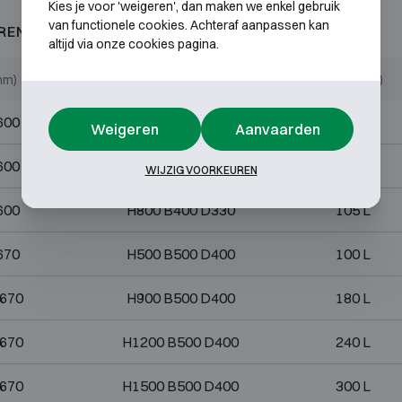
Kies je voor 'weigeren', dan maken we enkel gebruik
van functionele cookies. Achteraf aanpassen kan
REND 60P
altijd via onze cookies pagina.
mm)
Binnenmaten (mm)
Volume (L)
600
H400 B400 D330
53 L
Weigeren
Aanvaarden
600
H500 B400 D330
66 L
WIJZIG VOORKEUREN
600
H800 B400 D330
105 L
670
H500 B500 D400
100 L
670
H900 B500 D400
180 L
670
H1200 B500 D400
240 L
670
H1500 B500 D400
300 L