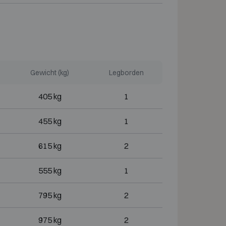
Gewicht (kg)
Legborden
405 kg
1
455 kg
1
615 kg
2
555 kg
1
795 kg
2
975 kg
2