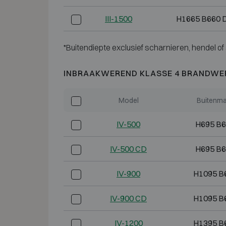
III-1500
H1665 B660 
*Buitendiepte exclusief scharnieren, hendel of 
INBRAAKWEREND KLASSE 4 BRANDWE
Model
Buitenma
IV-500
H695 B6
IV-500 CD
H695 B6
IV-900
H1095 B
IV-900 CD
H1095 B
IV-1200
H1395 B