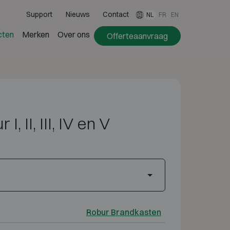
Support
Nieuws
Contact
NL
FR
EN
cten
Merken
Over ons
Offerteaanvraag
I, II, III, IV en V
Robur Brandkasten