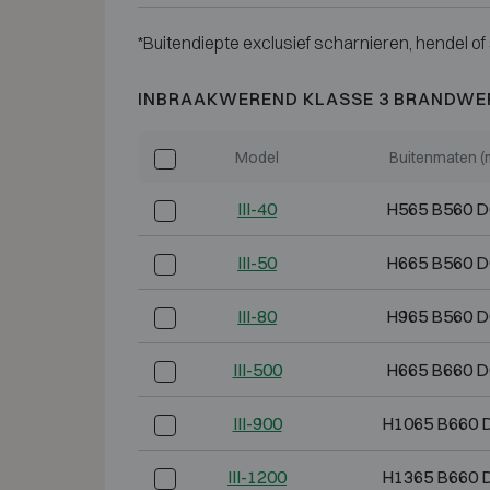
*Buitendiepte exclusief scharnieren, hendel of 
INBRAAKWEREND KLASSE 3 BRANDWE
Model
Buitenmaten 
III-40
H565 B560 
III-50
H665 B560 
III-80
H965 B560 
III-500
H665 B660 
III-900
H1065 B660 
III-1200
H1365 B660 