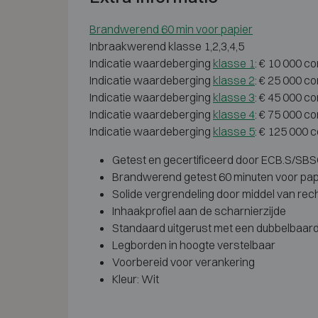
Brandwerend 60 min voor papier
Inbraakwerend klasse 1,2,3,4,5
Indicatie waardeberging
klasse 1
: € 10 000 c
Indicatie waardeberging
klasse 2
: € 25 000 c
Indicatie waardeberging
klasse 3
: € 45 000 c
Indicatie waardeberging
klasse 4
: € 75 000 c
Indicatie waardeberging
klasse 5
: € 125 000 
Getest en gecertificeerd door ECB.S/SBSC 
Brandwerend getest 60 minuten voor pap
Solide vergrendeling door middel van rec
Inhaakprofiel aan de scharnierzijde
Standaard uitgerust met een dubbelbaard 
Legborden in hoogte verstelbaar
Voorbereid voor verankering
Kleur: Wit