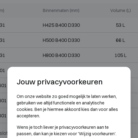
m)
Binnenmaten (mm)
Volume (L)
31
H425 B400 D330
53 L
31
H500 B400 D330
66 L
31
H800 B400 D330
105 L
01
H500 B500 D400
100 L
Jouw privacyvoorkeuren
601
H900 B500 D400
180 L
Om onze website zo goed mogelijk te laten werken,
601
H1200 B500 D400
240 L
gebruiken we altijd functionele en analytische
cookies. Ben je hiermee akkoord kies dan voor alles
601
H1490 B500 D400
300 L
accepteren.
Wens je toch liever je privacyvoorkeuren aan te
slot.
passen, dan kan je kiezen voor 'Wijzig voorkeuren'.