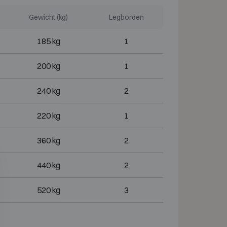
Gewicht (kg)
Legborden
185 kg
1
200 kg
1
240 kg
2
220 kg
1
360 kg
2
440 kg
2
520 kg
3