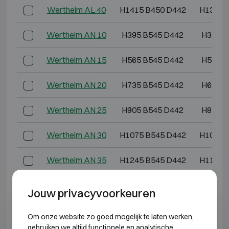
Wertheim AL 40
H1415 B450 D442
H1365 
Wertheim AN 10
H395 B545 D442
H345 B
Wertheim AN 15
H565 B545 D442
H515 B
Wertheim AN 20
H735 B545 D442
H685 B
Wertheim AN 25
H905 B545 D442
H855 B
Wertheim AN 30
H1075 B545 D442
H1025 
Wertheim AN 35
H1245 B545 D442
H1195 
Wertheim AN 40
H1415 B545 D442
H1365 
Jouw privacyvoorkeuren
*Buitendiepte exclusief scharnieren, hendel of slot.
Om onze website zo goed mogelijk te laten werken,
gebruiken we altijd functionele en analytische