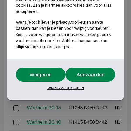
cookies. Ben je hiermee akkoord kies dan voor alles
INBRAAKWEREND KLASSE 2
accepteren.
Wens je toch liever je privacyvoorkeuren aan te
Model
Buitenmaten (mm)
Binnen
passen, dan kan je kiezen voor 'Wijzig voorkeuren'.
Kies je voor 'weigeren', dan maken we enkel gebruik
Wertheim BG 10
H395 B450 D442
H345 
van functionele cookies. Achteraf aanpassen kan
altijd via onze cookies pagina.
Wertheim BG 15
H565 B450 D442
H515 
Wertheim BG 20
H735 B450 D442
H685 
Weigeren
Aanvaarden
Wertheim BG 25
H905 B450 D442
H855 
WIJZIG VOORKEUREN
Wertheim BG 30
H1075 B450 D442
H1025 
Wertheim BG 35
H1245 B450 D442
H1195 
Wertheim BG 40
H1415 B450 D442
H1365 