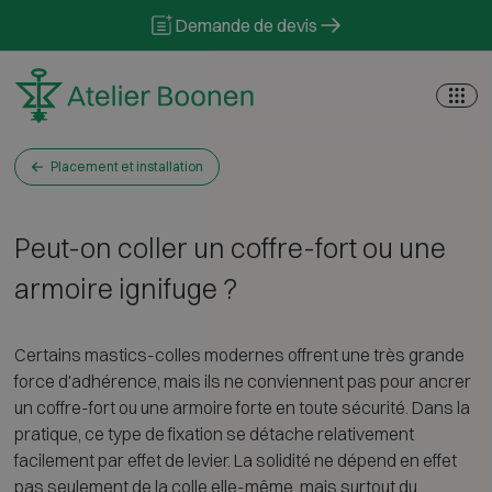
Skip to content
Demande de devis
Placement et installation
Peut-on coller un coffre-fort ou une
armoire ignifuge ?
Certains mastics-colles modernes offrent une très grande
force d'adhérence, mais ils ne conviennent pas pour ancrer
un coffre-fort ou une armoire forte en toute sécurité. Dans la
pratique, ce type de fixation se détache relativement
facilement par effet de levier. La solidité ne dépend en effet
pas seulement de la colle elle-même, mais surtout du