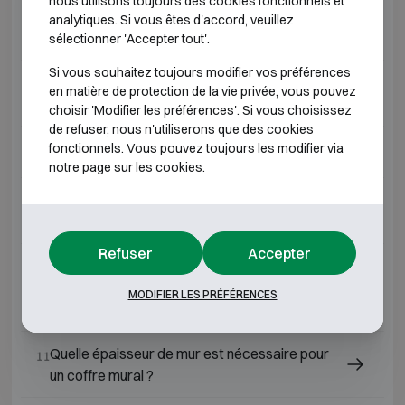
nous utilisons toujours des cookies fonctionnels et
Pourquoi livrons-nous ou vendons-nous
06
analytiques. Si vous êtes d'accord, veuillez
uniquement en Belgique ?
sélectionner 'Accepter tout'.
Si vous souhaitez toujours modifier vos préférences
Peut-on installer un coffre-fort dans une
07
en matière de protection de la vie privée, vous pouvez
armoire encastrée ?
choisir 'Modifier les préférences'. Si vous choisissez
de refuser, nous n'utiliserons que des cookies
fonctionnels. Vous pouvez toujours les modifier via
Peut-on suspendre un coffre-fort au mur ?
08
notre page sur les cookies.
Peut-on placer et sceller un coffre-fort soi-
09
même ?
Refuser
Accepter
Un coffre à encastrer, coffre mural ou coffre
10
de sol doit-il toujours être scellé dans la
MODIFIER LES PRÉFÉRENCES
maçonnerie ?
Quelle épaisseur de mur est nécessaire pour
11
un coffre mural ?