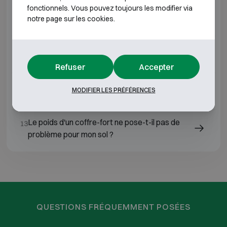
10
fonctionnels. Vous pouvez toujours les modifier via
de sol doit-il toujours être scellé dans la
notre page sur les cookies.
maçonnerie ?
Quelle épaisseur de mur est nécessaire pour
11
un coffre mural ?
Refuser
Accepter
Peut-on prévoir des trous d'ancrage
12
MODIFIER LES PRÉFÉRENCES
supplémentaires dans un coffre-fort ?
Le poids d'un coffre-fort ne pose-t-il pas de
13
problème pour mon sol ?
QUESTIONS FRÉQUEMMENT POSÉES