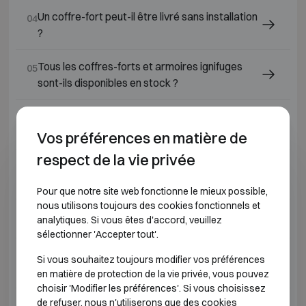
Un coffre-fort peut-il être livré sans installation
04
?
Tous les coffres-forts et armoires ignifuges
05
sont-ils disponibles en stock ?
Pourquoi livrons-nous ou vendons-nous
06
uniquement en Belgique ?
Vos préférences en matière de
respect de la vie privée
Peut-on installer un coffre-fort dans une
07
armoire encastrée ?
Pour que notre site web fonctionne le mieux possible,
nous utilisons toujours des cookies fonctionnels et
Peut-on suspendre un coffre-fort au mur ?
analytiques. Si vous êtes d'accord, veuillez
08
sélectionner 'Accepter tout'.
Peut-on placer et sceller un coffre-fort soi-
09
Si vous souhaitez toujours modifier vos préférences
même ?
en matière de protection de la vie privée, vous pouvez
choisir 'Modifier les préférences'. Si vous choisissez
de refuser, nous n'utiliserons que des cookies
Un coffre à encastrer, coffre mural ou coffre