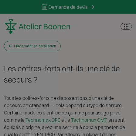
Skip to content
Demande de devis
Placement et installation
Les coffres-forts ont-ils une clé de
secours ?
Tous les coffres-forts ne disposent pas d'une clé de
secours en standard — cela dépend du type de serrure.
Certains modèles d'entrée de gamme pour usage privé,
comme le
Technomax DPE
et le
Technomax GMT
, en sont
équipés d'origine, avec une serrure à double panneton de
qualité certifiée EN 1300. Par ailleurs, la plupart de nos