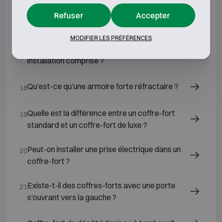
Quelle est la meilleure option de coffre-fort
16
Refuser
Accepter
pour la maison ?
MODIFIER LES PRÉFÉRENCES
Quel est le prix d'un coffre-fort pour la maison,
17
installation comprise ?
Qu’est-ce qu’une armoire forte réfractaire ?
18
Quelle est la différence entre un coffre-fort
19
standard et un coffre-fort de luxe ?
Peut-on installer une prise électrique dans un
20
coffre-fort ?
Existe-t-il des coffres-forts avec une porte
21
s'ouvrant vers la gauche ?