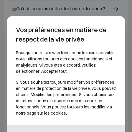
Qu’est-ce qu’un coffre-fort anti-effraction ?
09
Qu'est-ce qu'un coffre-fort ?
10
Vos préférences en matière de
respect de la vie privée
Quelle serrure de coffre-fort choisir ?
11
Pour que notre site web fonctionne le mieux possible,
Quels coffres-forts ou armoires ignifuges
nous utilisons toujours des cookies fonctionnels et
12
conviennent aux bijoutiers et diamantaires ?
analytiques. Si vous êtes d'accord, veuillez
sélectionner 'Accepter tout'.
Qu’est-ce qu’un coffre-fort ignifuge ?
13
Si vous souhaitez toujours modifier vos préférences
en matière de protection de la vie privée, vous pouvez
choisir 'Modifier les préférences'. Si vous choisissez
Pourquoi faire placer un coffre-fort par un
14
de refuser, nous n'utiliserons que des cookies
professionnel ?
fonctionnels. Vous pouvez toujours les modifier via
notre page sur les cookies.
Un coffre-fort est-il encore un bon
15
investissement aujourd'hui ?