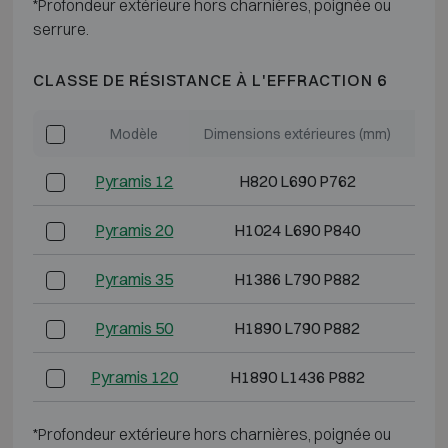
*Profondeur extérieure hors charnières, poignée ou
serrure.
CLASSE DE RÉSISTANCE À L'EFFRACTION 6
Modèle
Dimensions extérieures (mm)
Dime
Pyramis 12
H820 L690 P762
Pyramis 20
H1024 L690 P840
Pyramis 35
H1386 L790 P882
H
Pyramis 50
H1890 L790 P882
H
Pyramis 120
H1890 L1436 P882
H
*Profondeur extérieure hors charnières, poignée ou