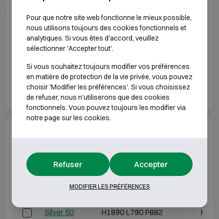
Options supplémentaires
Pour que notre site web fonctionne le mieux possible,
Serrures assorties
nous utilisons toujours des cookies fonctionnels et
analytiques. Si vous êtes d'accord, veuillez
sélectionner 'Accepter tout'.
Kaba-Mas Auditcon II
Fi
Si vous souhaitez toujours modifier vos préférences
en matière de protection de la vie privée, vous pouvez
choisir 'Modifier les préférences'. Si vous choisissez
de refuser, nous n'utiliserons que des cookies
fonctionnels. Vous pouvez toujours les modifier via
notre page sur les cookies.
Spécifications du modèle
CLASSE DE RÉSISTANCE À L'EFFRACTION 3
Refuser
Accepter
MODIFIER LES PRÉFÉRENCES
Modèle
Dimensions extérieures (mm)
Dimensio
Silver 50
H1890 L790 P882
H168