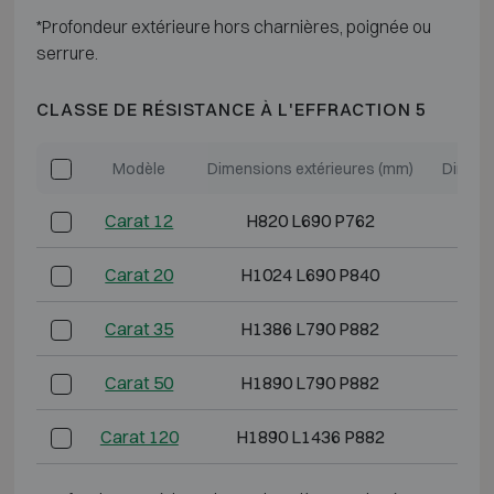
*Profondeur extérieure hors charnières, poignée ou
serrure.
CLASSE DE RÉSISTANCE À L'EFFRACTION 5
Modèle
Dimensions extérieures (mm)
Dimens
Carat 12
H820 L690 P762
H6
Carat 20
H1024 L690 P840
H8
Carat 35
H1386 L790 P882
H11
Carat 50
H1890 L790 P882
H16
Carat 120
H1890 L1436 P882
H16