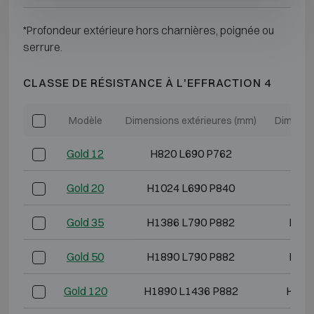
*Profondeur extérieure hors charnières, poignée ou
serrure.
CLASSE DE RÉSISTANCE À L'EFFRACTION 4
Modèle
Dimensions extérieures (mm)
Dimensio
Gold 12
H820 L690 P762
H61
Gold 20
H1024 L690 P840
H81
Gold 35
H1386 L790 P882
H118
Gold 50
H1890 L790 P882
H168
Gold 120
H1890 L1436 P882
H168