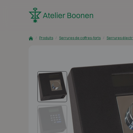
Skip to content
Produits
Serrures de coffres-forts
Serrures élect