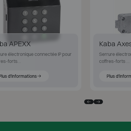
ba APEXX
Kaba Axe
ure électronique connectée IP pour
Serrure électro
res-forts
coffres-forts
u’à 1000 utilisateurs, gestion à
Jusqu’à 40 utili
ance, chiffrement AES256
journal d’audit
Plus d'informations
Plus d'infor