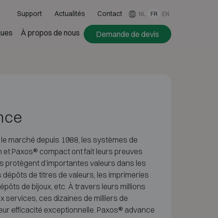
Support
Actualités
Contact
NL
FR
EN
ues
À propos de nous
Demande de devis
nce
 le marché depuis 1988, les systèmes de
et Paxos® compact ont fait leurs preuves
ils protègent d’importantes valeurs dans les
es dépôts de titres de valeurs, les imprimeries
épôts de bijoux, etc. À travers leurs millions
x services, ces dizaines de milliers de
ur efficacité exceptionnelle. Paxos® advance