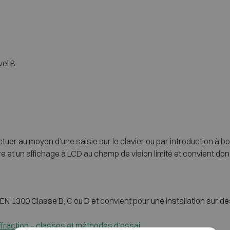
vel B
er au moyen d’une saisie sur le clavier ou par introduction à bout
re et un affichage à LCD au champ de vision limité et convient d
n EN 1300 Classe B, C ou D et convient pour une installation sur d
effraction – classes et méthodes d’essai.