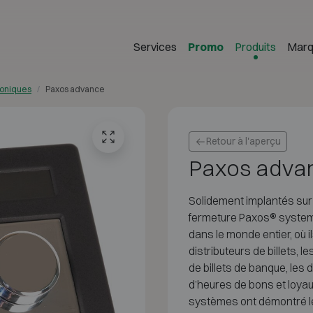
Services
Promo
Produits
Marq
roniques
Paxos advance
Retour à l'aperçu
Paxos adva
Solidement implantés sur
fermeture Paxos® system 
dans le monde entier, où 
distributeurs de billets, l
de billets de banque, les d
d’heures de bons et loyau
systèmes ont démontré le