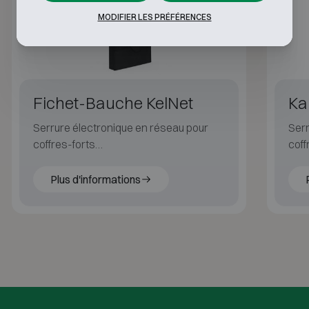
MODIFIER LES PRÉFÉRENCES
Fichet-Bauche KelNet
Ka
Serrure électronique en réseau pour
Serr
coffres-forts
coff
EN 1300 B/C/D, certifiée pour les
Jusq
systèmes distribués
dist
Plus d'informations