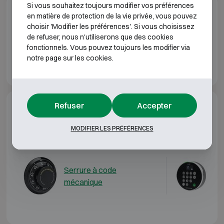
Si vous souhaitez toujours modifier vos préférences
Téléchargements
en matière de protection de la vie privée, vous pouvez
choisir 'Modifier les préférences'. Si vous choisissez
de refuser, nous n'utiliserons que des cookies
Fichet-Bauche Diva brochure FR
fonctionnels. Vous pouvez toujours les modifier via
notre page sur les cookies.
Fichet-Bauche Diva brochure EN
Refuser
Accepter
Options supplémentaires
MODIFIER LES PRÉFÉRENCES
Serrures assorties
Serrure à code
LA
mécanique