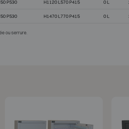
50 P530
H1120 L570 P415
0 L
50 P530
H1470 L770 P415
0 L
ée ou serrure.