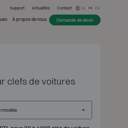
Support
Actualités
Contact
NL
FR
EN
ues
À propos de nous
Demande de devis
 clefs de voitures
un modèle