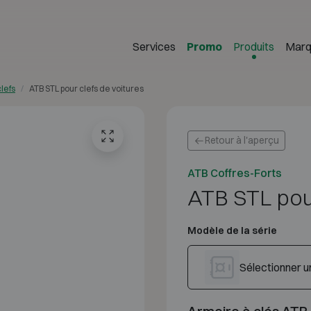
Services
Promo
Produits
Marq
clefs
ATB STL pour clefs de voitures
Retour à l'aperçu
ATB Coffres-Forts
ATB STL pour
Modèle de la série
Sélectionner 