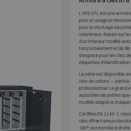
Armoire à clés ATB 
L'ATB STL est une armoire
pour un usage professionn
pour le stockage sécurisé
volumineux. Basée sur la s
d'un intérieur modifié a
horizontalement et de 98
d'espace pour les clés d
étiquettes d'identification.
La série est disponible en
clés de voiture — parfoi
professionnel. Le grand 
aussi bien de petites que
modèle adapté à chaque 
Certifiée EN 1143-1, classe
clés offrant une protection
180°, est montée à droite 