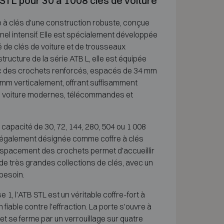
STL pour 30 à 1008 clés de voiture
 à clés d'une construction robuste, conçue
el intensif. Elle est spécialement développée
 de clés de voiture et de trousseaux
tructure de la série ATB L, elle est équipée
vec des crochets renforcés, espacés de 34 mm
 mm verticalement, offrant suffisamment
e voiture modernes, télécommandes et
 capacité de 30, 72, 144, 280, 504 ou 1 008
s également désignée comme coffre à clés
espacement des crochets permet d'accueillir
 de très grandes collections de clés, avec un
besoin.
 1, l'ATB STL est un véritable coffre-fort à
 fiable contre l'effraction. La porte s'ouvre à
et se ferme par un verrouillage sur quatre