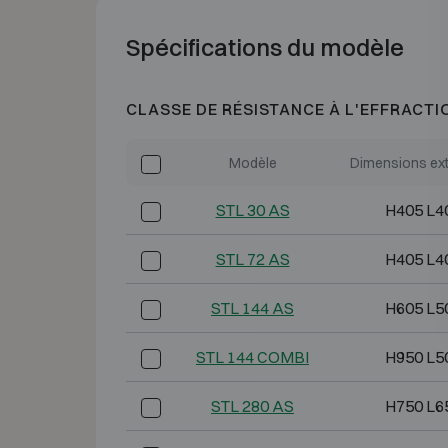
Spécifications du modèle
CLASSE DE RÉSISTANCE À L'EFFRACTI
Modèle
Dimensions ext
STL 30 AS
H405 L4
STL 72 AS
H405 L4
STL 144 AS
H605 L5
STL 144 COMBI
H950 L5
STL 280 AS
H750 L6