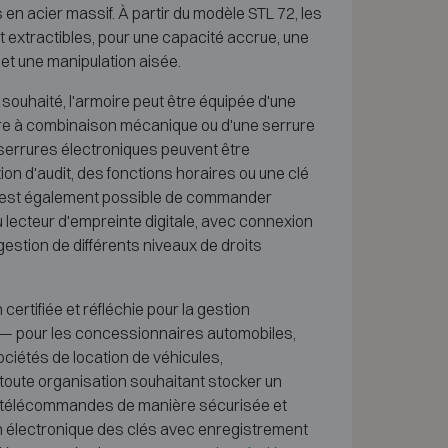
n acier massif. À partir du modèle STL 72, les
 extractibles, pour une capacité accrue, une
et une manipulation aisée.
 souhaité, l'armoire peut être équipée d'une
rure à combinaison mécanique ou d'une serrure
 serrures électroniques peuvent être
on d'audit, des fonctions horaires ou une clé
l est également possible de commander
u lecteur d'empreinte digitale, avec connexion
gestion de différents niveaux de droits
certifiée et réfléchie pour la gestion
 — pour les concessionnaires automobiles,
ciétés de location de véhicules,
t toute organisation souhaitant stocker un
 télécommandes de manière sécurisée et
on électronique des clés avec enregistrement