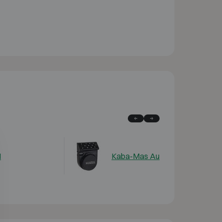
I
Kaba-Mas Auditcon II