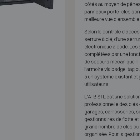
côtés au moyen de pênes e
panneaux porte-clés sont
meilleure vue d'ensemble 
Selon le contrôle d'accès
serrure à clé, d'une ser
électronique à code. Les
complétées par une foncti
de secours mécanique. I
l'armoire via badge, tag o
à un système existant et 
utilisateurs.
L'ATB STL est une solution 
professionnelle des clés
garages, carrosseries, so
gestionnaires de flotte e
grand nombre de clés ou
organisée. Pour la gesti