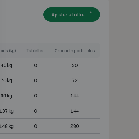
Ajouter à l'offre
oids (kg)
Tablettes
Crochets porte-clés
45 kg
0
30
70 kg
0
72
99 kg
0
144
137 kg
0
144
148 kg
0
280