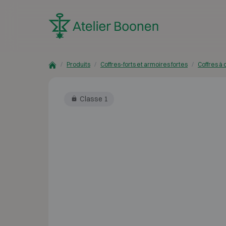
Skip to content
Produits
Coffres-forts et armoires fortes
Coffres à 
Classe 1