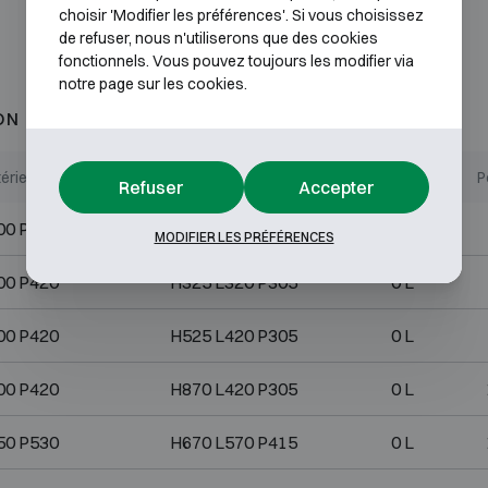
choisir 'Modifier les préférences'. Si vous choisissez
de refuser, nous n'utiliserons que des cookies
fonctionnels. Vous pouvez toujours les modifier via
notre page sur les cookies.
ON 1
érieures (mm)
Dimensions internes (mm)
Volume (L)
P
Refuser
Accepter
00 P270
H325 L320 P155
0 L
MODIFIER LES PRÉFÉRENCES
00 P420
H325 L320 P305
0 L
00 P420
H525 L420 P305
0 L
00 P420
H870 L420 P305
0 L
50 P530
H670 L570 P415
0 L