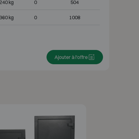
240 kg
0
504
360 kg
0
1008
Ajouter à l'offre