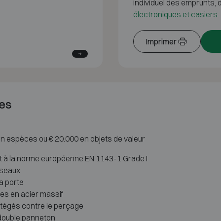
individuel des emprunts
électroniques et casiers
.
Imprimer
es
 en espèces ou € 20.000 en objets de valeur
t à la norme européenne EN 1143-1 Grade I
sseaux
a porte
nes en acier massif
otégés contre le perçage
 double panneton