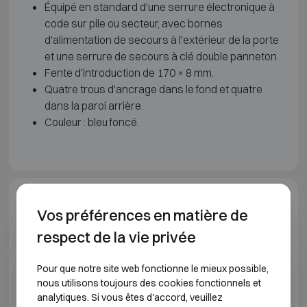
Équipé en standard d'une serrure électronique à
code sur pile ou secteur, avec bornes
d'alimentation de secours à l'extérieur de la porte
et une serrure de secours à clé double panneton.
Fente d'introduction de 170 × 8 mm.
Quatre trous d'ancrage dans le fond et quatre
dans la paroi arrière.
Couleur : bleu foncé.
Spécifications du modèle
Vos préférences en matière de
respect de la vie privée
TECHNOMAX TRONY
Pour que notre site web fonctionne le mieux possible,
Modèle
Dimensions extérieure
nous utilisons toujours des cookies fonctionnels et
analytiques. Si vous êtes d'accord, veuillez