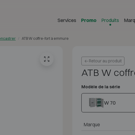
Services
Promo
Produits
Marq
 encastrer
ATB W coffre-fort à emmure
Retour au produit
ATB W coffr
Modèle de la série
W 70
Marque