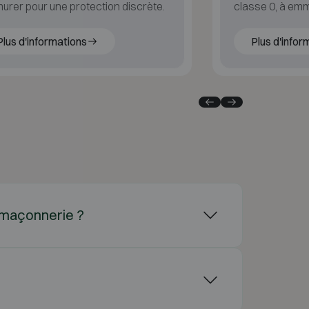
rer pour une protection discrète.
classe 0, à emmu
haute qualité.
Plus d'informations
Plus d'infor
la maçonnerie ?