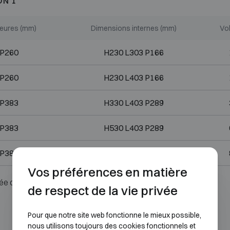
ON 1
ieures (mm)
Dimensions internes (mm)
Vol
 P260
H230 L303 P166
 P260
H230 L403 P166
 P383
H330 L403 P289
 P383
H530 L403 P289
 P383
H730 L403 P289
Vos préférences en matière
ée ou serrure.
de respect de la vie privée
Pour que notre site web fonctionne le mieux possible,
nous utilisons toujours des cookies fonctionnels et