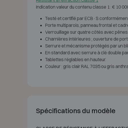
Résistant à l'effraction classe 1
Indication valeur du contenu classe 1 : € 10 0
Testé et certifié par ECB·S conformémen
Porte multiparois, panneau frontal et cad
Verrouillage sur quatre côtés avec pênes 
Charnières intérieures ; ouverture de port
Serrure et mécanisme protégés par un bl
En standard avec serrure à clé double pa
Tablettes réglables en hauteur.
Couleur : gris clair RAL 7035 ou gris anth
Spécifications du modèle