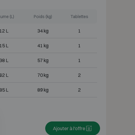
ume (L)
Poids (kg)
Tablettes
12 L
34 kg
1
15 L
41 kg
1
38 L
57 kg
1
62 L
70 kg
2
85 L
89 kg
2
Ajouter à l'offre