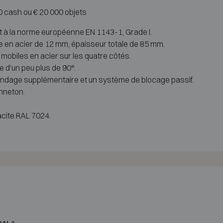
00 cash ou € 20 000 objets
t à la norme européenne EN 1143-1, Grade I.
re en acier de 12 mm, épaisseur totale de 85 mm.
mobiles en acier sur les quatre côtés.
e d'un peu plus de 90°.
indage supplémentaire et un système de blocage passif.
nneton.
racite RAL 7024.