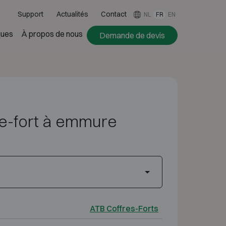
Support
Actualités
Contact
NL
FR
EN
ues
À propos de nous
Demande de devis
e-fort à emmure
ATB Coffres-Forts