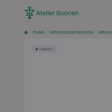
Skip to content
Produits
Coffres-forts et armoires fortes
Coffres à
Classe 1