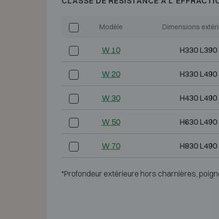
CLASSE DE RÉSISTANCE À L'EFFRACTI
Modèle
Dimensions extér
W 10
H330 L390
W 20
H330 L490
W 30
H430 L490
W 50
H630 L490
W 70
H830 L490
*Profondeur extérieure hors charnières, poign