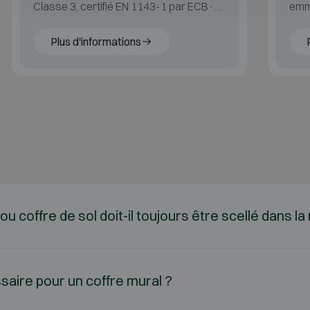
Classe 3, certifié EN 1143-1 par ECB·S,
emmu
offrant une haute sécurité dans un
format très réduit.
Plus d'informations
ou coffre de sol doit-il toujours être scellé dans 
saire pour un coffre mural ?