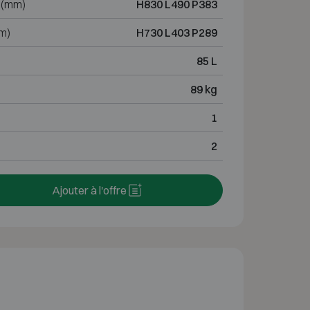
 (mm)
H830 L490 P383
m)
H730 L403 P289
85 L
89 kg
1
2
Ajouter à l'offre