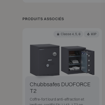
PRODUITS ASSOCIÉS
Classe 4, 5, 6
60P
Chubbsafes DUOFORCE
T2
Coffre-fort lourd anti-effraction et
ignifuge, certifié EN 1143-1 T2 en