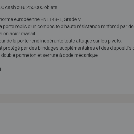
000 cash ou € 250 000 objets
 la norme européenne EN1143-1, Grade V
la porte replis d'un composite d'haute résistance renforcé par d
es en acier massif
r de la porte rend inopérante toute attaque sur les pivots.
 protégé par des blindages supplémentaires et des dispositifs de
ef double panneton et serrure à code mécanique
.