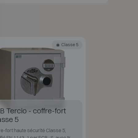
Classe 5
B Tercio - coffre-fort
asse 5
re-fort haute sécurité Classe 5,
ifié EN 1143-1 par ECB·S, avec très