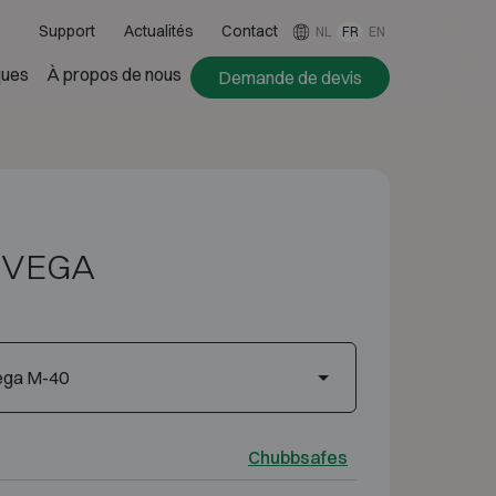
Support
Actualités
Contact
NL
FR
EN
ues
À propos de nous
Demande de devis
 VEGA
ega M-40
Chubbsafes