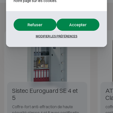
notre page sur les cookies.
Refuser
Accepter
MODIFIER LES PRÉFÉRENCES
Classe 4, 5
Sistec Euroguard SE 4 et
AT
5
Cl
Coffre-fort anti-effraction de haute
coff
sécurité classe 4 et 5 avec certification
cert