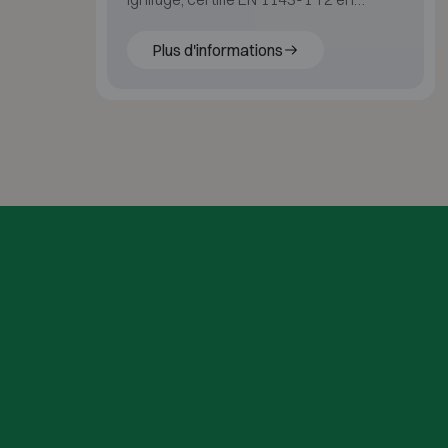
classes IV–VI avec 60 min de
protection incendie pour papier.
Plus d'informations