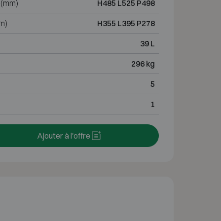
 (mm)
H485 L525 P498
m)
H355 L395 P278
39 L
296 kg
5
1
Ajouter à l'offre