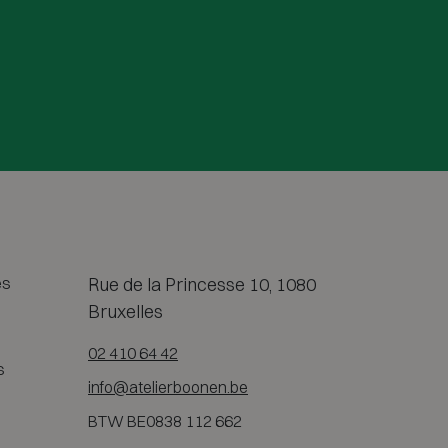
es
Rue de la Princesse 10, 1080
Bruxelles
02 410 64 42
s
info@atelierboonen.be
BTW BE0838 112 662