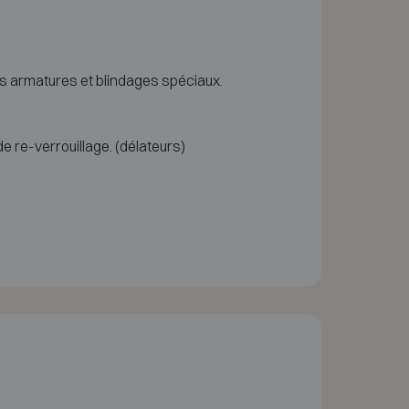
es armatures et blindages spéciaux.
 re-verrouillage. (délateurs)