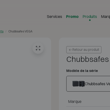
Services
Promo
Produits
Marq
rts
Chubbsafes VEGA
Retour au produit
Chubbsafes
Modèle de la série
Chubbsafes V
Marque