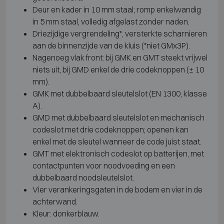
Deur en kader in 10 mm staal; romp enkelwandig
in 5 mm staal, volledig afgelast zonder naden.
Driezijdige vergrendeling*, versterkte scharnieren
aan de binnenzijde van de kluis (*niet GMx3P).
Nagenoeg vlak front: bij GMK en GMT steekt vrijwel
niets uit, bij GMD enkel de drie codeknoppen (± 10
mm).
GMK met dubbelbaard sleutelslot (EN 1300, klasse
A).
GMD met dubbelbaard sleutelslot en mechanisch
codeslot met drie codeknoppen; openen kan
enkel met de sleutel wanneer de code juist staat.
GMT met elektronisch codeslot op batterijen, met
contactpunten voor noodvoeding en een
dubbelbaard noodsleutelslot.
Vier verankeringsgaten in de bodem en vier in de
achterwand.
Kleur: donkerblauw.