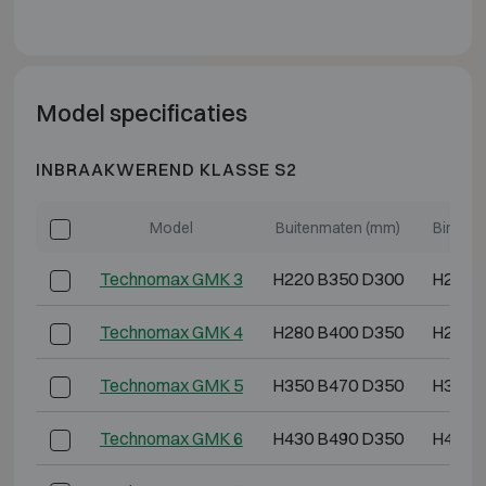
Model specificaties
INBRAAKWEREND KLASSE S2
Model
Buitenmaten (mm)
Binnen
Technomax GMK 3
H220 B350 D300
H200 
Technomax GMK 4
H280 B400 D350
H260 
Technomax GMK 5
H350 B470 D350
H330 
Technomax GMK 6
H430 B490 D350
H410 