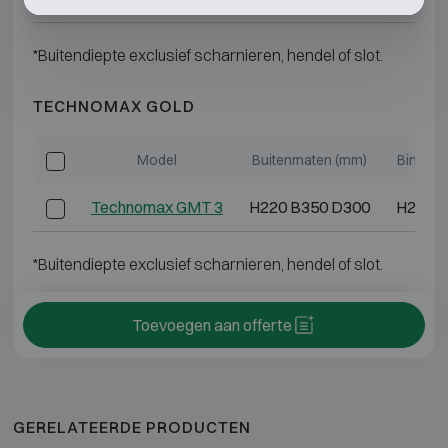
*Buitendiepte exclusief scharnieren, hendel of slot.
TECHNOMAX GOLD
Model
Buitenmaten (mm)
Binnen
Technomax GMT 3
H220 B350 D300
H200 B
*Buitendiepte exclusief scharnieren, hendel of slot.
Toevoegen aan offerte
GERELATEERDE PRODUCTEN