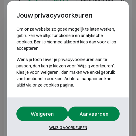
Technomax GMK 7
H490 B430 D400
H470 
Jouw privacyvoorkeuren
Technomax GMD 3
H220 B350 D300
H200 
Om onze website zo goed mogelijk te laten werken,
Technomax GMD 4
H280 B400 D350
H260 
gebruiken we altijd functionele en analytische
cookies. Ben je hiermee akkoord kies dan voor alles
Technomax GMD 5
H350 B470 D350
H330 
accepteren.
Wens je toch liever je privacyvoorkeuren aan te
Technomax GMD 6
H430 B490 D350
H410 
passen, dan kan je kiezen voor 'Wijzig voorkeuren'.
Kies je voor 'weigeren', dan maken we enkel gebruik
Technomax GMD 7
H490 B430 D400
H470 
van functionele cookies. Achteraf aanpassen kan
altijd via onze cookies pagina.
Technomax GMT 4
H280 B400 D350
H260 
Technomax GMT 5
H350 B470 D350
H330 
Weigeren
Aanvaarden
Technomax GMT 6
H430 B490 D350
H410 
WIJZIG VOORKEUREN
Technomax GMT 7
H490 B430 D400
H470 