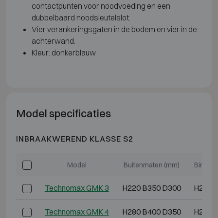
contactpunten voor noodvoeding en een
dubbelbaard noodsleutelslot.
Vier verankeringsgaten in de bodem en vier in de
achterwand.
Kleur: donkerblauw.
Model specificaties
INBRAAKWEREND KLASSE S2
Model
Buitenmaten (mm)
Binnen
Technomax GMK 3
H220 B350 D300
H200 
Technomax GMK 4
H280 B400 D350
H260 