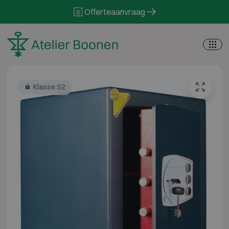
Skip to content
Offerteaanvraag
Klasse S2