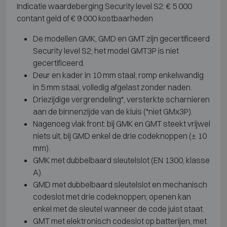
Indicatie waardeberging Security level S2: € 5 000
contant geld of € 9 000 kostbaarheden
De modellen GMK, GMD en GMT zijn gecertificeerd
Security level S2; het model GMT3P is niet
gecertificeerd.
Deur en kader in 10 mm staal; romp enkelwandig
in 5 mm staal, volledig afgelast zonder naden.
Driezijdige vergrendeling*, versterkte scharnieren
aan de binnenzijde van de kluis (*niet GMx3P).
Nagenoeg vlak front: bij GMK en GMT steekt vrijwel
niets uit, bij GMD enkel de drie codeknoppen (± 10
mm).
GMK met dubbelbaard sleutelslot (EN 1300, klasse
A).
GMD met dubbelbaard sleutelslot en mechanisch
codeslot met drie codeknoppen; openen kan
enkel met de sleutel wanneer de code juist staat.
GMT met elektronisch codeslot op batterijen, met