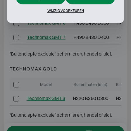
Technomax GMT 5
H350 B470 D350
H330 
WIJZIG VOORKEUREN
Technomax GMT 6
H430 B490 D350
H410 
Technomax GMT 7
H490 B430 D400
H470 
*Buitendiepte exclusief scharnieren, hendel of slot.
TECHNOMAX GOLD
Model
Buitenmaten (mm)
Binnen
Technomax GMT 3
H220 B350 D300
H200 B
*Buitendiepte exclusief scharnieren, hendel of slot.