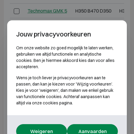
Technomax GMK 5
H350 B470 D350
H330 
Technomax GMK 6
H430 B490 D350
H410 
Jouw privacyvoorkeuren
Technomax GMK 7
H490 B430 D400
H470 
Om onze website zo goed mogelijk te laten werken,
gebruiken we altijd functionele en analytische
Technomax GMD 3
H220 B350 D300
H200 
cookies. Ben je hiermee akkoord kies dan voor alles
accepteren.
Technomax GMD 4
H280 B400 D350
H260 
Wens je toch liever je privacyvoorkeuren aan te
Technomax GMD 5
H350 B470 D350
H330 
passen, dan kan je kiezen voor 'Wijzig voorkeuren'.
Kies je voor 'weigeren', dan maken we enkel gebruik
van functionele cookies. Achteraf aanpassen kan
Technomax GMD 6
H430 B490 D350
H410 
altijd via onze cookies pagina.
Technomax GMD 7
H490 B430 D400
H470 
Technomax GMT 4
H280 B400 D350
H260 
Weigeren
Aanvaarden