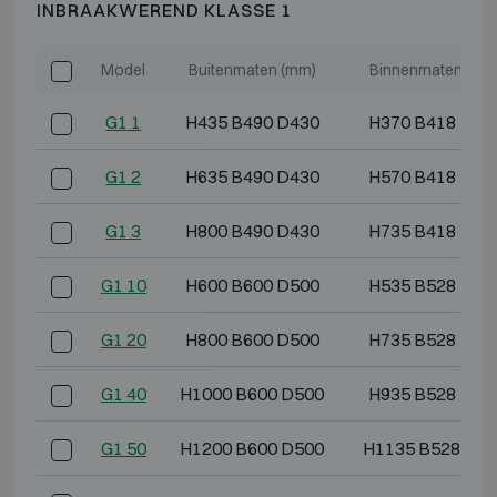
INBRAAKWEREND KLASSE 1
Model
Buitenmaten (mm)
Binnenmaten (mm
G1 1
H435 B490 D430
H370 B418 D29
G1 2
H635 B490 D430
H570 B418 D29
G1 3
H800 B490 D430
H735 B418 D29
G1 10
H600 B600 D500
H535 B528 D36
G1 20
H800 B600 D500
H735 B528 D36
G1 40
H1000 B600 D500
H935 B528 D36
G1 50
H1200 B600 D500
H1135 B528 D3