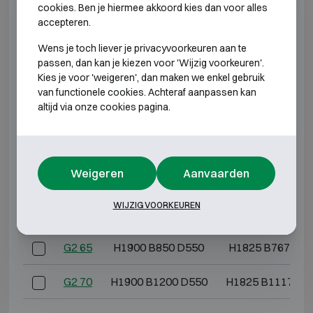
G2 5
H600 B500 D475
H525 B417 D30
cookies. Ben je hiermee akkoord kies dan voor alles
accepteren.
G2 10
H600 B600 D500
H525 B517 D33
Wens je toch liever je privacyvoorkeuren aan te
passen, dan kan je kiezen voor 'Wijzig voorkeuren'.
G2 20
H800 B600 D500
H725 B517 D33
Kies je voor 'weigeren', dan maken we enkel gebruik
van functionele cookies. Achteraf aanpassen kan
altijd via onze cookies pagina.
G2 30
H1000 B600 D500
H925 B517 D33
G2 40
H1200 B600 D500
H1125 B517 D3
Weigeren
Aanvaarden
G2 50
H1400 B850 D550
H1325 B767 D3
WIJZIG VOORKEUREN
G2 60
H1550 B850 D550
H1475 B767 D3
G2 65
H1900 B850 D550
H1825 B767 D3
G2 70
H1900 B1200 D550
H1825 B1117 D3