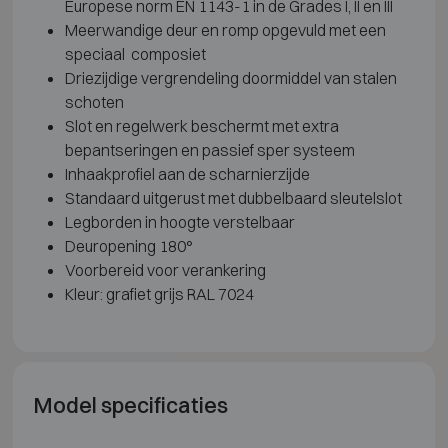
Europese norm EN 1143-1 in de Grades I, II en III
Meerwandige deur en romp opgevuld met een
speciaal composiet
Driezijdige vergrendeling doormiddel van stalen
schoten
Slot en regelwerk beschermt met extra
bepantseringen en passief sper systeem
Inhaakprofiel aan de scharnierzijde
Standaard uitgerust met dubbelbaard sleutelslot
Legborden in hoogte verstelbaar
Deuropening 180°
Voorbereid voor verankering
Kleur: grafiet grijs RAL 7024
Model specificaties