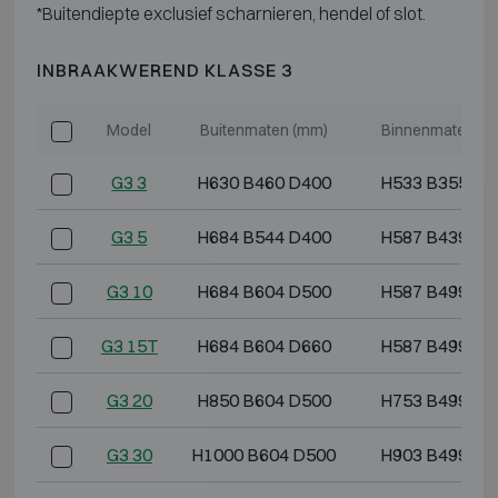
*Buitendiepte exclusief scharnieren, hendel of slot.
INBRAAKWEREND KLASSE 3
Model
Buitenmaten (mm)
Binnenmaten (m
G3 3
H630 B460 D400
H533 B355 D2
G3 5
H684 B544 D400
H587 B439 D2
G3 10
H684 B604 D500
H587 B499 D3
G3 15T
H684 B604 D660
H587 B499 D4
G3 20
H850 B604 D500
H753 B499 D3
G3 30
H1000 B604 D500
H903 B499 D3