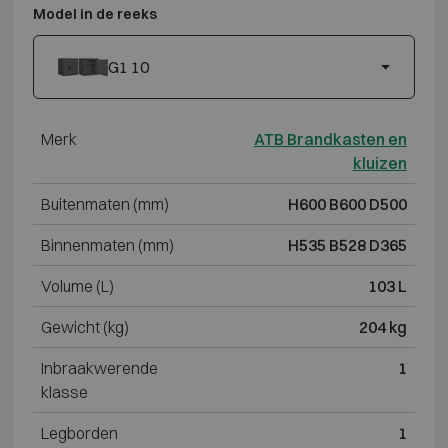
Model in de reeks
G1 10
Merk
ATB Brandkasten en
kluizen
Buitenmaten (mm)
H600 B600 D500
Binnenmaten (mm)
H535 B528 D365
Volume (L)
103 L
Gewicht (kg)
204 kg
Inbraakwerende
1
klasse
Legborden
1