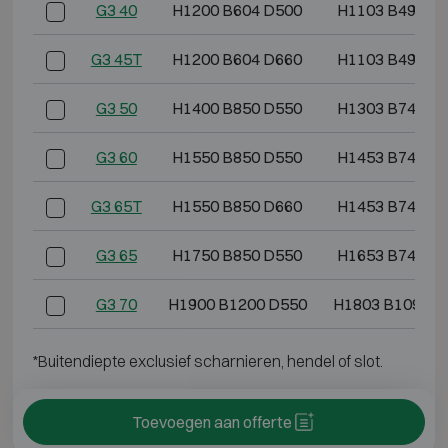
G3 40
H1200 B604 D500
H1103 B499 D
G3 45T
H1200 B604 D660
H1103 B499 D
G3 50
H1400 B850 D550
H1303 B745 D
G3 60
H1550 B850 D550
H1453 B745 D
G3 65T
H1550 B850 D660
H1453 B745 D
G3 65
H1750 B850 D550
H1653 B745 D
G3 70
H1900 B1200 D550
H1803 B1095 D
*Buitendiepte exclusief scharnieren, hendel of slot.
Toevoegen aan offerte