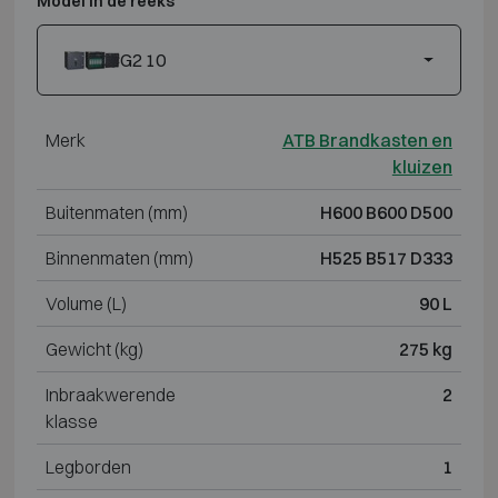
Model in de reeks
G2 10
Merk
ATB Brandkasten en
kluizen
Buitenmaten (mm)
H600 B600 D500
Binnenmaten (mm)
H525 B517 D333
Volume (L)
90 L
Gewicht (kg)
275 kg
Inbraakwerende
2
klasse
Legborden
1