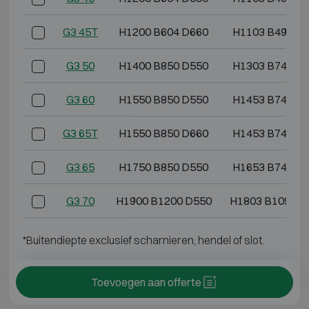
G3 45T
H1200 B604 D660
H1103 B499 D
G3 50
H1400 B850 D550
H1303 B745 D
G3 60
H1550 B850 D550
H1453 B745 D
G3 65T
H1550 B850 D660
H1453 B745 D
G3 65
H1750 B850 D550
H1653 B745 D
G3 70
H1900 B1200 D550
H1803 B1095 D
*Buitendiepte exclusief scharnieren, hendel of slot.
Toevoegen aan offerte