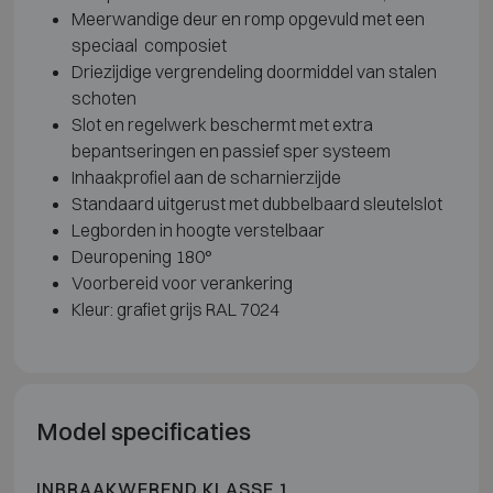
Meerwandige deur en romp opgevuld met een
speciaal composiet
Driezijdige vergrendeling doormiddel van stalen
schoten
Slot en regelwerk beschermt met extra
bepantseringen en passief sper systeem
Inhaakprofiel aan de scharnierzijde
Standaard uitgerust met dubbelbaard sleutelslot
Legborden in hoogte verstelbaar
Deuropening 180°
Voorbereid voor verankering
Kleur: grafiet grijs RAL 7024
Model specificaties
INBRAAKWEREND KLASSE 1