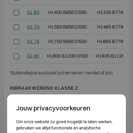
G1 60
H1400 B850 D550
H1335 B778 D4
G1 70
H1550 B850 D550
H1485 B778 D4
G1 75
H1750 B850 D550
H1685 B778 D4
G1 80
H1900 B1200 D550
H1835 B1128 D4
*Buitendiepte exclusief scharnieren, hendel of slot.
INBRAAKWEREND KLASSE 2
Model
Buitenmaten (mm)
Binnenmaten (mm
Jouw privacyvoorkeuren
G2 3
H550 B405 D475
H475 B322 D30
Om onze website zo goed mogelijk te laten werken,
gebruiken we altijd functionele en analytische
G2 5
H600 B500 D475
H525 B417 D30