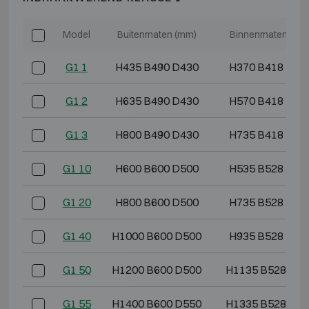
Model
Buitenmaten (mm)
Binnenmaten (mm
G1 1
H435 B490 D430
H370 B418 D29
G1 2
H635 B490 D430
H570 B418 D29
G1 3
H800 B490 D430
H735 B418 D29
G1 10
H600 B600 D500
H535 B528 D36
G1 20
H800 B600 D500
H735 B528 D36
G1 40
H1000 B600 D500
H935 B528 D36
G1 50
H1200 B600 D500
H1135 B528 D3
G1 55
H1400 B600 D550
H1335 B528 D4