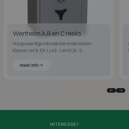
Wertheim A,B en C reeks
Hoogwaardige inbraakwerende kluizen
Klasse I tot III, EN 1143-1 en ECB·S
gecertificeerd.
meer info
INTERESSE?