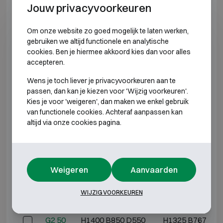
Jouw privacyvoorkeuren
INBRAAKWEREND KLASSE 2
Om onze website zo goed mogelijk te laten werken,
gebruiken we altijd functionele en analytische
Model
Buitenmaten (mm)
Binnenmaten (mm
cookies. Ben je hiermee akkoord kies dan voor alles
accepteren.
G2 3
H550 B405 D475
H475 B322 D30
Wens je toch liever je privacyvoorkeuren aan te
passen, dan kan je kiezen voor 'Wijzig voorkeuren'.
G2 5
H600 B500 D475
H525 B417 D30
Kies je voor 'weigeren', dan maken we enkel gebruik
van functionele cookies. Achteraf aanpassen kan
G2 10
H600 B600 D500
H525 B517 D33
altijd via onze cookies pagina.
G2 20
H800 B600 D500
H725 B517 D33
Weigeren
Aanvaarden
G2 30
H1000 B600 D500
H925 B517 D33
WIJZIG VOORKEUREN
G2 40
H1200 B600 D500
H1125 B517 D3
G2 50
H1400 B850 D550
H1325 B767 D3