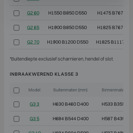
G2 60
H1550 B850 D550
H1475 B767 D3
G2 65
H1900 B850 D550
H1825 B767 D3
G2 70
H1900 B1200 D550
H1825 B1117 D3
*Buitendiepte exclusief scharnieren, hendel of slot.
INBRAAKWEREND KLASSE 3
Model
Buitenmaten (mm)
Binnenmaten (m
G3 3
H630 B460 D400
H533 B355 D2
G3 5
H684 B544 D400
H587 B439 D2