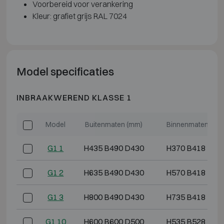
Voorbereid voor verankering
Kleur: grafiet grijs RAL 7024
Model specificaties
INBRAAKWEREND KLASSE 1
Model
Buitenmaten (mm)
Binnenmaten (mm
G1 1
H435 B490 D430
H370 B418 D29
G1 2
H635 B490 D430
H570 B418 D29
G1 3
H800 B490 D430
H735 B418 D29
G1 10
H600 B600 D500
H535 B528 D36