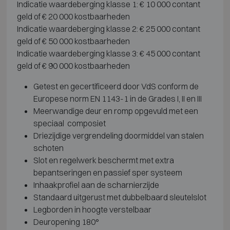
Indicatie waardeberging klasse 1: € 10 000 contant
geld of € 20 000 kostbaarheden
Indicatie waardeberging klasse 2: € 25 000 contant
geld of € 50 000 kostbaarheden
Indicatie waardeberging klasse 3: € 45 000 contant
geld of € 90 000 kostbaarheden
Getest en gecertificeerd door VdS conform de
Europese norm EN 1143-1 in de Grades I, II en III
Meerwandige deur en romp opgevuld met een
speciaal composiet
Driezijdige vergrendeling doormiddel van stalen
schoten
Slot en regelwerk beschermt met extra
bepantseringen en passief sper systeem
Inhaakprofiel aan de scharnierzijde
Standaard uitgerust met dubbelbaard sleutelslot
Legborden in hoogte verstelbaar
Deuropening 180°