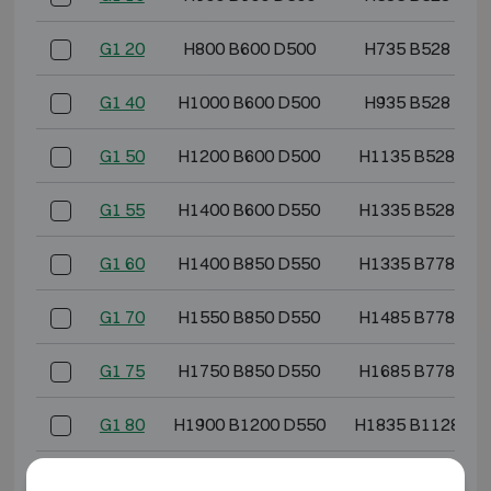
G1 20
H800 B600 D500
H735 B528 D36
G1 40
H1000 B600 D500
H935 B528 D36
G1 50
H1200 B600 D500
H1135 B528 D3
G1 55
H1400 B600 D550
H1335 B528 D4
G1 60
H1400 B850 D550
H1335 B778 D4
G1 70
H1550 B850 D550
H1485 B778 D4
G1 75
H1750 B850 D550
H1685 B778 D4
G1 80
H1900 B1200 D550
H1835 B1128 D4
*Buitendiepte exclusief scharnieren, hendel of slot.