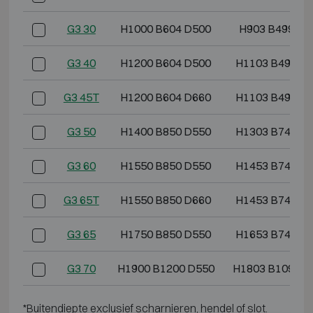
G3 30
H1000 B604 D500
H903 B499 D3
G3 40
H1200 B604 D500
H1103 B499 D
G3 45T
H1200 B604 D660
H1103 B499 D
G3 50
H1400 B850 D550
H1303 B745 D
G3 60
H1550 B850 D550
H1453 B745 D
G3 65T
H1550 B850 D660
H1453 B745 D
G3 65
H1750 B850 D550
H1653 B745 D
G3 70
H1900 B1200 D550
H1803 B1095 D
*Buitendiepte exclusief scharnieren, hendel of slot.