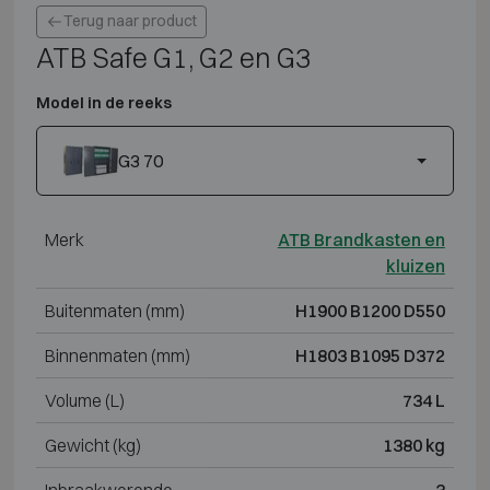
Terug naar product
ATB Safe G1, G2 en G3
Model in de reeks
G3 70
Merk
ATB Brandkasten en
kluizen
Buitenmaten (mm)
H1900 B1200 D550
Binnenmaten (mm)
H1803 B1095 D372
Volume (L)
734 L
Gewicht (kg)
1380 kg