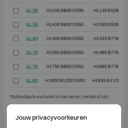
G1 50
H1200 B600 D500
H1135 B528 D3
G1 55
H1400 B600 D550
H1335 B528 D4
G1 60
H1400 B850 D550
H1335 B778 D4
G1 70
H1550 B850 D550
H1485 B778 D4
G1 75
H1750 B850 D550
H1685 B778 D4
G1 80
H1900 B1200 D550
H1835 B1128 D4
*Buitendiepte exclusief scharnieren, hendel of slot.
INBRAAKWEREND KLASSE 2
Jouw privacyvoorkeuren
Model
Buitenmaten (mm)
Binnenmaten (mm