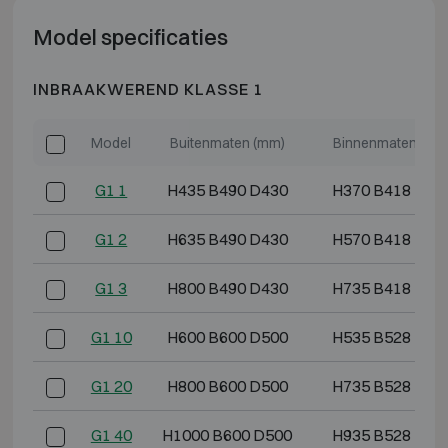
Model specificaties
INBRAAKWEREND KLASSE 1
Model
Buitenmaten (mm)
Binnenmaten (mm
G1 1
H435 B490 D430
H370 B418 D29
G1 2
H635 B490 D430
H570 B418 D29
G1 3
H800 B490 D430
H735 B418 D29
G1 10
H600 B600 D500
H535 B528 D36
G1 20
H800 B600 D500
H735 B528 D36
G1 40
H1000 B600 D500
H935 B528 D36