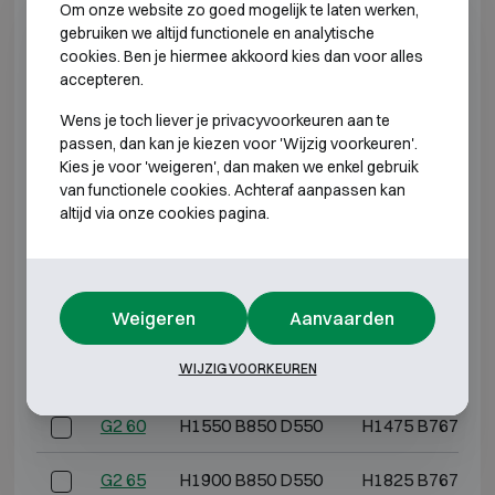
Om onze website zo goed mogelijk te laten werken,
gebruiken we altijd functionele en analytische
G2 3
H550 B405 D475
H475 B322 D30
cookies. Ben je hiermee akkoord kies dan voor alles
accepteren.
G2 5
H600 B500 D475
H525 B417 D30
Wens je toch liever je privacyvoorkeuren aan te
passen, dan kan je kiezen voor 'Wijzig voorkeuren'.
G2 10
H600 B600 D500
H525 B517 D33
Kies je voor 'weigeren', dan maken we enkel gebruik
van functionele cookies. Achteraf aanpassen kan
G2 20
H800 B600 D500
H725 B517 D33
altijd via onze cookies pagina.
G2 30
H1000 B600 D500
H925 B517 D33
G2 40
H1200 B600 D500
H1125 B517 D3
Weigeren
Aanvaarden
WIJZIG VOORKEUREN
G2 50
H1400 B850 D550
H1325 B767 D3
G2 60
H1550 B850 D550
H1475 B767 D3
G2 65
H1900 B850 D550
H1825 B767 D3