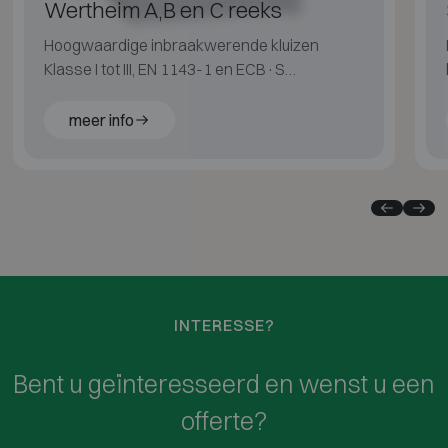
Wertheim A,B en C reeks
Hoogwaardige inbraakwerende kluizen
Klasse I tot III, EN 1143-1 en ECB·S
gecertificeerd.
meer info
INTERESSE?
Bent u geïnteresseerd en wenst u een
offerte?