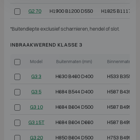
G2 70
H1900 B1200 D550
H1825 B1117 D3
*Buitendiepte exclusief scharnieren, hendel of slot.
INBRAAKWEREND KLASSE 3
Model
Buitenmaten (mm)
Binnenmaten (m
G3 3
H630 B460 D400
H533 B355 D2
G3 5
H684 B544 D400
H587 B439 D2
G3 10
H684 B604 D500
H587 B499 D3
G3 15T
H684 B604 D660
H587 B499 D4
G3 20
H850 B604 D500
H753 B499 D3