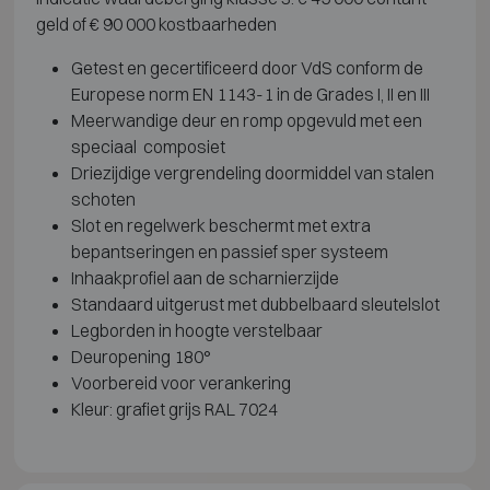
geld of € 90 000 kostbaarheden
Getest en gecertificeerd door VdS conform de
Europese norm EN 1143-1 in de Grades I, II en III
Meerwandige deur en romp opgevuld met een
speciaal composiet
Driezijdige vergrendeling doormiddel van stalen
schoten
Slot en regelwerk beschermt met extra
bepantseringen en passief sper systeem
Inhaakprofiel aan de scharnierzijde
Standaard uitgerust met dubbelbaard sleutelslot
Legborden in hoogte verstelbaar
Deuropening 180°
Voorbereid voor verankering
Kleur: grafiet grijs RAL 7024