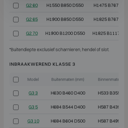
G2 60
H1550 B850 D550
H1475 B767 D3
G2 65
H1900 B850 D550
H1825 B767 D3
G2 70
H1900 B1200 D550
H1825 B1117 D3
*Buitendiepte exclusief scharnieren, hendel of slot.
INBRAAKWEREND KLASSE 3
Model
Buitenmaten (mm)
Binnenmaten (m
G3 3
H630 B460 D400
H533 B355 D2
G3 5
H684 B544 D400
H587 B439 D2
G3 10
H684 B604 D500
H587 B499 D3