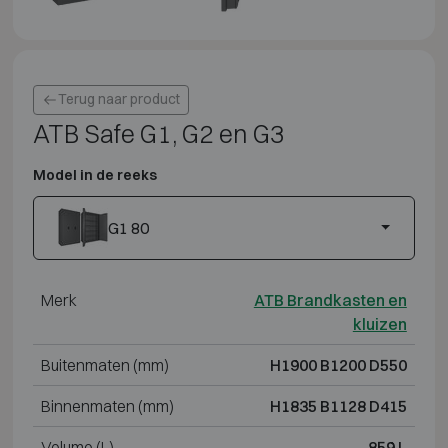
Terug naar product
ATB Safe G1, G2 en G3
Model in de reeks
G1 80
Merk
ATB Brandkasten en
kluizen
Buitenmaten (mm)
H1900 B1200 D550
Binnenmaten (mm)
H1835 B1128 D415
Volume (L)
859 L