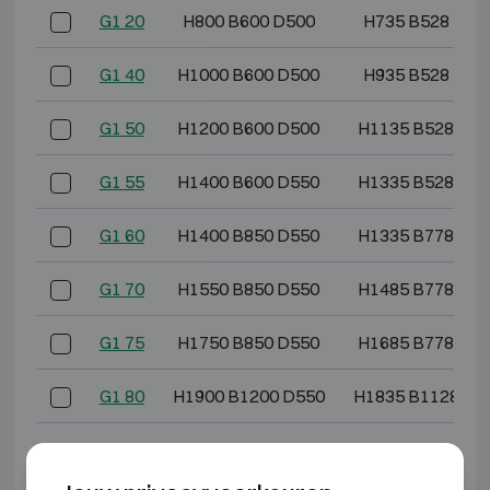
G1 20
H800 B600 D500
H735 B528 D36
G1 40
H1000 B600 D500
H935 B528 D36
G1 50
H1200 B600 D500
H1135 B528 D3
G1 55
H1400 B600 D550
H1335 B528 D4
G1 60
H1400 B850 D550
H1335 B778 D4
G1 70
H1550 B850 D550
H1485 B778 D4
G1 75
H1750 B850 D550
H1685 B778 D4
G1 80
H1900 B1200 D550
H1835 B1128 D4
*Buitendiepte exclusief scharnieren, hendel of slot.