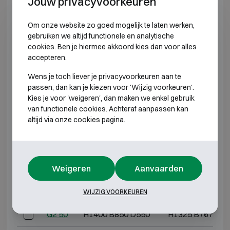
Jouw privacyvoorkeuren
INBRAAKWEREND KLASSE 2
Om onze website zo goed mogelijk te laten werken,
gebruiken we altijd functionele en analytische
Model
Buitenmaten (mm)
Binnenmaten (mm
cookies. Ben je hiermee akkoord kies dan voor alles
accepteren.
G2 3
H550 B405 D475
H475 B322 D30
Wens je toch liever je privacyvoorkeuren aan te
passen, dan kan je kiezen voor 'Wijzig voorkeuren'.
G2 5
H600 B500 D475
H525 B417 D30
Kies je voor 'weigeren', dan maken we enkel gebruik
van functionele cookies. Achteraf aanpassen kan
G2 10
H600 B600 D500
H525 B517 D33
altijd via onze cookies pagina.
G2 20
H800 B600 D500
H725 B517 D33
G2 30
H1000 B600 D500
H925 B517 D33
Weigeren
Aanvaarden
G2 40
H1200 B600 D500
H1125 B517 D3
WIJZIG VOORKEUREN
G2 50
H1400 B850 D550
H1325 B767 D3