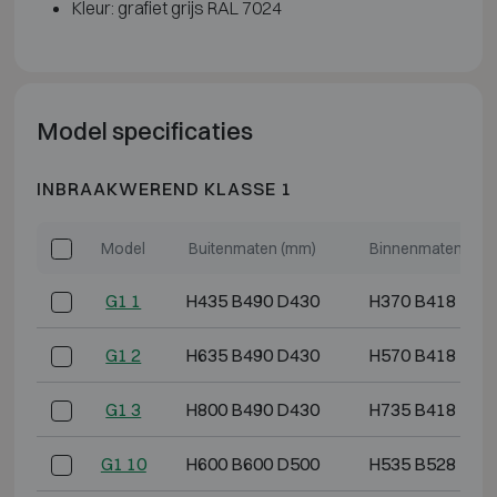
Kleur: grafiet grijs RAL 7024
Model specificaties
INBRAAKWEREND KLASSE 1
Model
Buitenmaten (mm)
Binnenmaten (mm
G1 1
H435 B490 D430
H370 B418 D29
G1 2
H635 B490 D430
H570 B418 D29
G1 3
H800 B490 D430
H735 B418 D29
G1 10
H600 B600 D500
H535 B528 D36