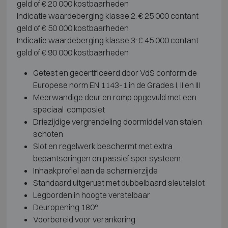
geld of € 20 000 kostbaarheden
Indicatie waardeberging klasse 2: € 25 000 contant
geld of € 50 000 kostbaarheden
Indicatie waardeberging klasse 3: € 45 000 contant
geld of € 90 000 kostbaarheden
Getest en gecertificeerd door VdS conform de
Europese norm EN 1143-1 in de Grades I, II en III
Meerwandige deur en romp opgevuld met een
speciaal composiet
Driezijdige vergrendeling doormiddel van stalen
schoten
Slot en regelwerk beschermt met extra
bepantseringen en passief sper systeem
Inhaakprofiel aan de scharnierzijde
Standaard uitgerust met dubbelbaard sleutelslot
Legborden in hoogte verstelbaar
Deuropening 180°
Voorbereid voor verankering