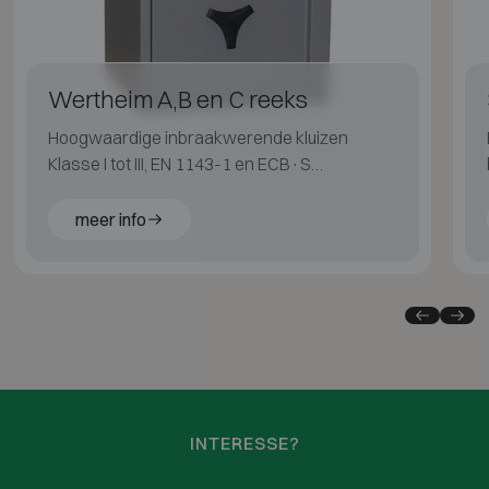
Wertheim A,B en C reeks
Hoogwaardige inbraakwerende kluizen
Klasse I tot III, EN 1143-1 en ECB·S
gecertificeerd.
meer info
INTERESSE?