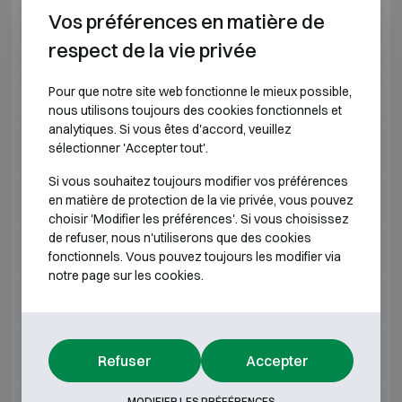
Vos préférences en matière de
Un coffre certifié est-il automatiquement
06
respect de la vie privée
ignifuge ?
Pour que notre site web fonctionne le mieux possible,
Qu'est-ce qu'un coffre-fort classe 5 ?
07
nous utilisons toujours des cookies fonctionnels et
analytiques. Si vous êtes d'accord, veuillez
sélectionner 'Accepter tout'.
Qu'est-ce qu'un coffre-fort classe 6 ?
08
Si vous souhaitez toujours modifier vos préférences
en matière de protection de la vie privée, vous pouvez
Qu'est-ce qu'un coffre-fort classe 4 ?
09
choisir 'Modifier les préférences'. Si vous choisissez
de refuser, nous n'utiliserons que des cookies
Qu'est-ce qu'un coffre-fort classe 7 ?
10
fonctionnels. Vous pouvez toujours les modifier via
notre page sur les cookies.
Qu'est-ce qu'un coffre-fort classe 3 ?
11
Qu'est-ce qu'un coffre-fort classe 2 ?
12
Refuser
Accepter
MODIFIER LES PRÉFÉRENCES