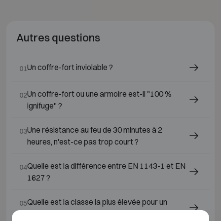
Autres questions
Un coffre-fort inviolable ?
01
Un coffre-fort ou une armoire est-il "100 %
02
ignifuge" ?
Une résistance au feu de 30 minutes à 2
03
heures, n'est-ce pas trop court ?
Quelle est la différence entre EN 1143-1 et EN
04
1627 ?
Quelle est la classe la plus élevée pour un
05
coffre-fort ?