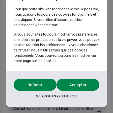
Qu'est-ce qu'un coffre-fort classe 5 ?
Pour que notre site web fonctionne le mieux possible,
08
nous utilisons toujours des cookies fonctionnels et
analytiques. Si vous êtes d'accord, veuillez
Qu'est-ce qu'un coffre-fort classe 6 ?
09
sélectionner 'Accepter tout'.
Si vous souhaitez toujours modifier vos préférences
Qu'est-ce qu'un coffre-fort classe 4 ?
10
en matière de protection de la vie privée, vous pouvez
choisir 'Modifier les préférences'. Si vous choisissez
de refuser, nous n'utiliserons que des cookies
Qu'est-ce qu'un coffre-fort classe 7 ?
11
fonctionnels. Vous pouvez toujours les modifier via
notre page sur les cookies.
Qu'est-ce qu'un coffre-fort classe 2 ?
12
Qu'est-ce qu'un coffre-fort classe 1 ?
13
Refuser
Accepter
Qu'est-ce qu'un coffre-fort classe 0 ?
14
MODIFIER LES PRÉFÉRENCES
Qu’est-ce qu’une armoire blindée ou un coffre
15