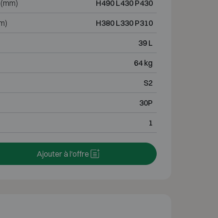
 (mm)
H490 L430 P430
m)
H380 L330 P310
39 L
64 kg
S2
30P
1
Ajouter à l'offre