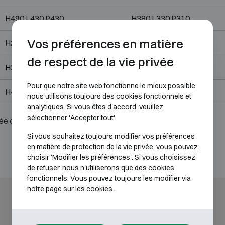
H490 L430 P430
H380 L330 P310
Vos préférences en matière
H280 L400 P355
H170 L305 P245
de respect de la vie privée
H350 L490 P430
H240 L380 P310
Pour que notre site web fonctionne le mieux possible,
H490 L430 P430
H380 L330 P310
nous utilisons toujours des cookies fonctionnels et
analytiques. Si vous êtes d'accord, veuillez
sélectionner 'Accepter tout'.
ée ou serrure.
Si vous souhaitez toujours modifier vos préférences
en matière de protection de la vie privée, vous pouvez
choisir 'Modifier les préférences'. Si vous choisissez
de refuser, nous n'utiliserons que des cookies
fonctionnels. Vous pouvez toujours les modifier via
notre page sur les cookies.