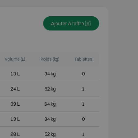
Ajouter à l'offre
Volume (L)
Poids (kg)
Tablettes
13 L
34 kg
0
24 L
52 kg
1
39 L
64 kg
1
13 L
34 kg
0
28 L
52 kg
1