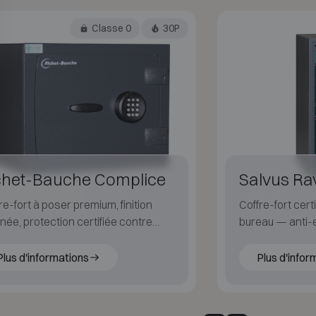
Classe 0
30P
chet-Bauche Complice
Salvus R
re-fort à poser premium, finition
Coffre-fort certi
née, protection certifiée contre
bureau — anti-e
raction et le feu.
ignifuge pour pa
Plus d'informations
Plus d'infor