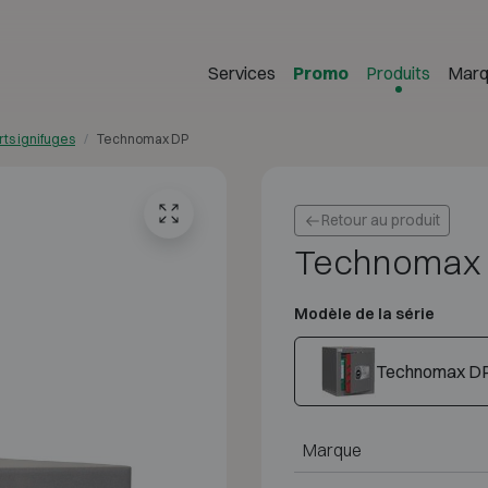
Services
Promo
Produits
Marq
rts ignifuges
Technomax DP
Retour au produit
Technomax
Modèle de la série
Technomax D
Marque