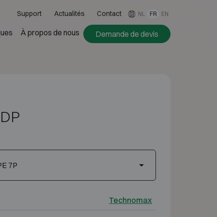
Support
Actualités
Contact
NL
FR
EN
ues
À propos de nous
Demande de devis
 DP
PE 7P
Technomax