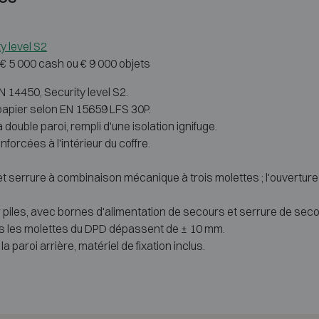
y level S2
: € 5 000 cash ou € 9 000 objets
EN 14450, Security level S2.
 papier selon EN 15659 LFS 30P.
double paroi, rempli d'une isolation ignifuge.
nforcées à l'intérieur du coffre.
 serrure à combinaison mécanique à trois molettes ; l'ouverture 
 piles, avec bornes d'alimentation de secours et serrure de seco
les les molettes du DPD dépassent de ± 10 mm.
 paroi arrière, matériel de fixation inclus.