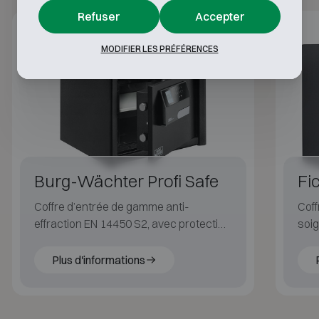
Refuser
Accepter
Classe S2
30P
MODIFIER LES PRÉFÉRENCES
Burg-Wächter Profi Safe
Fi
Coffre d’entrée de gamme anti-
Coff
effraction EN 14450 S2, avec protection
soig
incendie certifiée LFS 30P (EN 15659).
l'eff
Plus d'informations