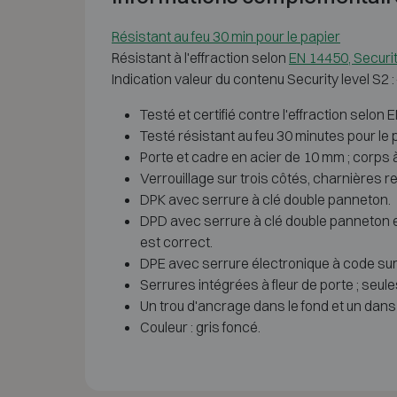
Résistant au feu 30 min pour le papier
Résistant à l'effraction selon
EN 14450, Securit
Indication valeur du contenu Security level S2 
Testé et certifié contre l'effraction selon 
Testé résistant au feu 30 minutes pour le
Porte et cadre en acier de 10 mm ; corps à 
Verrouillage sur trois côtés, charnières re
DPK avec serrure à clé double panneton.
DPD avec serrure à clé double panneton et
est correct.
DPE avec serrure électronique à code sur
Serrures intégrées à fleur de porte ; seu
Un trou d'ancrage dans le fond et un dans la
Couleur : gris foncé.