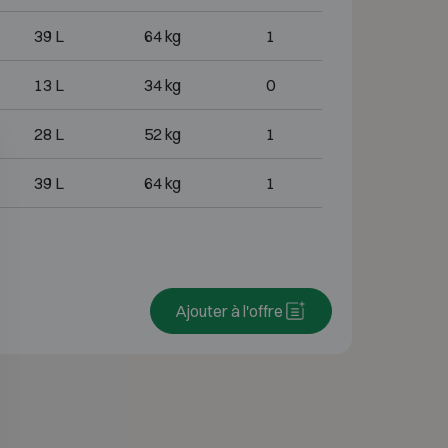
39 L
64 kg
1
13 L
34 kg
0
28 L
52 kg
1
39 L
64 kg
1
Ajouter à l'offre