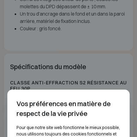
molettes du DPD dépassent de ± 10 mm.
Un trou d'ancrage dans le fond et un dans la paroi
arrière, matériel de fixation inclus.
Couleur : gris foncé.
Spécifications du modèle
CLASSE ANTI-EFFRACTION S2 RÉSISTANCE AU
FEU 30P
Vos préférences en matière de
Modèle
Dimensions extérieures (mm)
respect de la vie privée
Technomax DPK 4
H280 L400 P355
Pour que notre site web fonctionne le mieux possible,
nous utilisons toujours des cookies fonctionnels et
Technomax DPK 5
H350 L490 P430