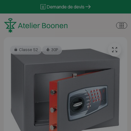
Skip to content
Demande de devis
Classe S2
30P