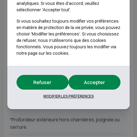
analytiques. Si vous êtes d'accord, veuillez
sélectionner 'Accepter tout'.
Technomax DPK 7
H490 L430 P430
Si vous souhaitez toujours modifier vos préférences
Technomax DPD 4
H280 L400 P355
en matière de protection de la vie privée, vous pouvez
choisir 'Modifier les préférences'. Si vous choisissez
de refuser, nous n'utiliserons que des cookies
Technomax DPD 5
H350 L490 P430
fonctionnels. Vous pouvez toujours les modifier via
notre page sur les cookies.
Technomax DPD 7
H490 L430 P430
Technomax DPE 4P
H280 L400 P355
Refuser
Accepter
Technomax DPE 5P
H350 L490 P430
MODIFIER LES PRÉFÉRENCES
Technomax DPE 7P
H490 L430 P430
*Profondeur extérieure hors charnières, poignée ou
serrure.