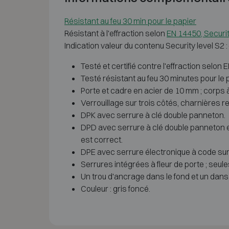
Résistant au feu 30 min pour le papier
Résistant à l'effraction selon
EN 14450, Securit
Indication valeur du contenu Security level S2 
Testé et certifié contre l'effraction selon 
Testé résistant au feu 30 minutes pour le
Porte et cadre en acier de 10 mm ; corps à 
Verrouillage sur trois côtés, charnières re
DPK avec serrure à clé double panneton.
DPD avec serrure à clé double panneton et
est correct.
DPE avec serrure électronique à code sur
Serrures intégrées à fleur de porte ; seu
Un trou d'ancrage dans le fond et un dans la
Couleur : gris foncé.