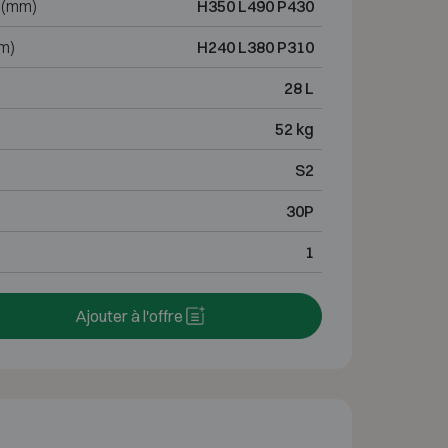
 (mm)
H350 L490 P430
m)
H240 L380 P310
28 L
52 kg
S2
30P
1
Ajouter à l'offre