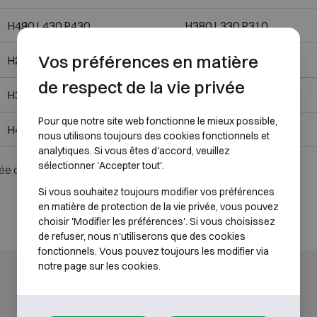
H490 L430 P430
H380 L330 P310
Vos préférences en matière
H280 L400 P355
H170 L305 P245
de respect de la vie privée
H350 L490 P430
H240 L380 P310
Pour que notre site web fonctionne le mieux possible,
H490 L430 P430
H380 L330 P310
nous utilisons toujours des cookies fonctionnels et
analytiques. Si vous êtes d'accord, veuillez
sélectionner 'Accepter tout'.
ée ou serrure.
Si vous souhaitez toujours modifier vos préférences
en matière de protection de la vie privée, vous pouvez
choisir 'Modifier les préférences'. Si vous choisissez
de refuser, nous n'utiliserons que des cookies
fonctionnels. Vous pouvez toujours les modifier via
notre page sur les cookies.