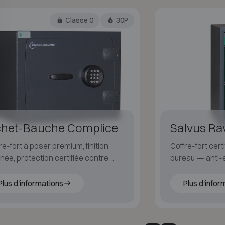
Classe 0
30P
chet-Bauche Complice
Salvus R
re-fort à poser premium, finition
Coffre-fort certi
née, protection certifiée contre
bureau — anti-e
raction et le feu.
ignifuge pour pa
Plus d'informations
Plus d'infor