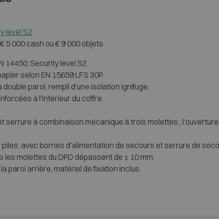
y level S2
: € 5 000 cash ou € 9 000 objets
EN 14450, Security level S2.
 papier selon EN 15659 LFS 30P.
double paroi, rempli d'une isolation ignifuge.
nforcées à l'intérieur du coffre.
 serrure à combinaison mécanique à trois molettes ; l'ouverture 
 piles, avec bornes d'alimentation de secours et serrure de seco
les les molettes du DPD dépassent de ± 10 mm.
 paroi arrière, matériel de fixation inclus.