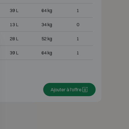
39 L
64 kg
1
13 L
34 kg
0
28 L
52 kg
1
39 L
64 kg
1
Ajouter à l'offre