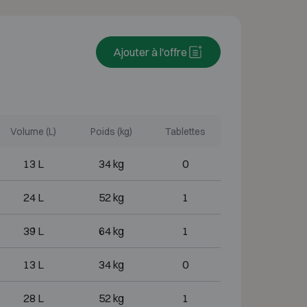
Ajouter à l'offre
Volume (L)
Poids (kg)
Tablettes
13 L
34 kg
0
24 L
52 kg
1
39 L
64 kg
1
13 L
34 kg
0
28 L
52 kg
1