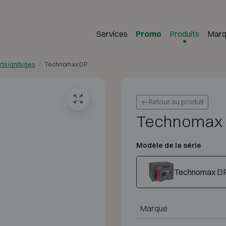
Services
Promo
Produits
Marq
rts ignifuges
Technomax DP
Retour au produit
Technomax
Modèle de la série
Technomax D
Marque