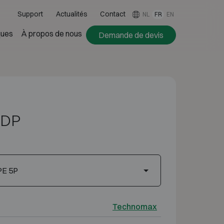
Support
Actualités
Contact
NL
FR
EN
ues
À propos de nous
Demande de devis
 DP
PE 5P
Technomax