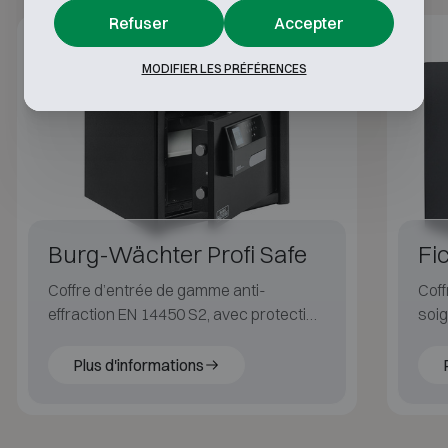
Refuser
Accepter
Classe S2
30P
MODIFIER LES PRÉFÉRENCES
Burg-Wächter Profi Safe
Fi
Coffre d’entrée de gamme anti-
Coff
effraction EN 14450 S2, avec protection
soig
incendie certifiée LFS 30P (EN 15659).
l'eff
Plus d'informations