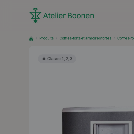
Skip to content
Produits
Coffres-forts et armoires fortes
Coffres-fo
Classe 1, 2, 3