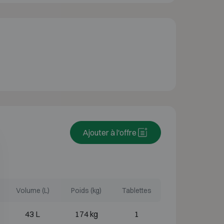
Ajouter à l'offre
Volume (L)
Poids (kg)
Tablettes
43 L
174 kg
1