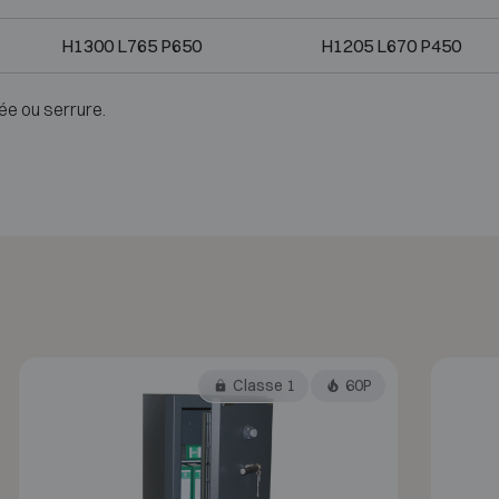
H1300 L765 P650
H1205 L670 P450
ée ou serrure.
Classe 1
60P