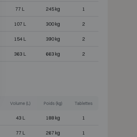
77 L
245 kg
1
107 L
300 kg
2
154 L
390 kg
2
363 L
663 kg
2
Volume (L)
Poids (kg)
Tablettes
43 L
188 kg
1
77 L
267 kg
1