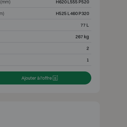
 (mm)
H620 L555 P520
m)
H525 L460 P320
77 L
267 kg
2
1
Ajouter à l'offre