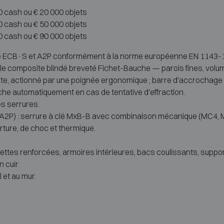
00 cash ou € 20 000 objets
00 cash ou € 50 000 objets
00 cash ou € 90 000 objets
ié ECB·S et A2P conformément à la norme européenne EN 1143-1, en 
 le composite blindé breveté Fichet-Bauche — parois fines, volum
porte, actionné par une poignée ergonomique ; barre d'accrochage
he automatiquement en cas de tentative d'effraction.
es serrures.
(A2P) : serrure à clé MxB-B avec combinaison mécanique (MC4, Mo
rture, de choc et thermique.
ttes renforcées, armoires intérieures, bacs coulissants, suppo
n cuir.
 et au mur.