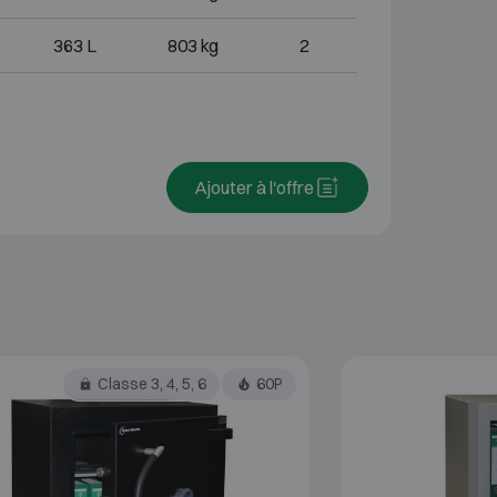
363 L
803 kg
2
Ajouter à l'offre
Classe 3, 4, 5, 6
60P