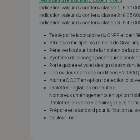
Résistant à l'effraction classe 1, 2 ou 3
Indication valeur du contenu classe 1 : € 10 0
Indication valeur du contenu classe 2 : € 25 0
Indication valeur du contenu classe 3 : € 45 0
Testé par le laboratoire du CNPP et certif
Structure multiparois remplie de Gradium,
Pêne vertical sur toute la hauteur de la 
Système de blocage passif qui se déclenc
Porte galbée et volet design dissimulant l
Une ou deux serrures certifiées EN 1300 
Alarme DOCT en option : détection d'ouve
Tablettes réglables en hauteur.
Nombreux aménagements en option : table
(tablettes en verre + éclairage LED), finitio
Préparé en standard pour la fixation au sol
Couleur : noir.