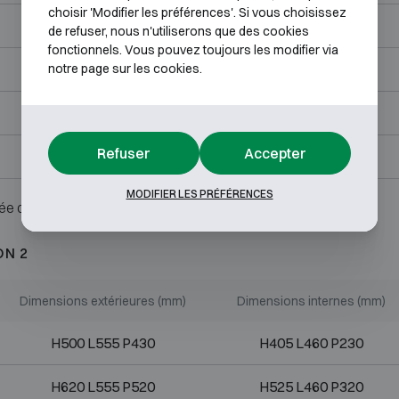
choisir 'Modifier les préférences'. Si vous choisissez
H620 L555 P520
H525 L460 P320
de refuser, nous n'utiliserons que des cookies
fonctionnels. Vous pouvez toujours les modifier via
H820 L555 P520
H725 L460 P320
notre page sur les cookies.
H1140 L555 P520
H1045 L460 P320
Refuser
Accepter
H1300 L765 P650
H1205 L670 P450
MODIFIER LES PRÉFÉRENCES
ée ou serrure.
ON 2
Dimensions extérieures (mm)
Dimensions internes (mm)
H500 L555 P430
H405 L460 P230
H620 L555 P520
H525 L460 P320