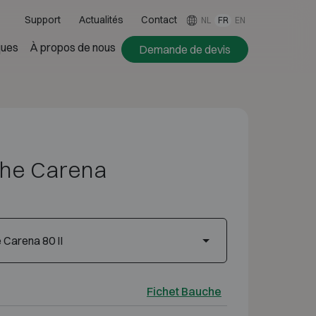
Support
Actualités
Contact
NL
FR
EN
ues
À propos de nous
Demande de devis
che Carena
 Carena 80 II
Fichet Bauche