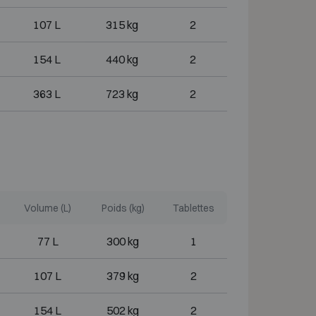
107 L
315 kg
2
154 L
440 kg
2
363 L
723 kg
2
Volume (L)
Poids (kg)
Tablettes
77 L
300 kg
1
107 L
379 kg
2
154 L
502 kg
2