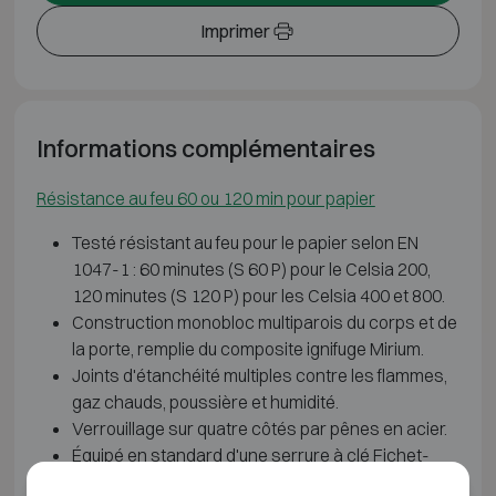
Imprimer
Informations complémentaires
Résistance au feu 60 ou 120 min pour papier
Testé résistant au feu pour le papier selon EN
1047-1 : 60 minutes (S 60 P) pour le Celsia 200,
120 minutes (S 120 P) pour les Celsia 400 et 800.
Construction monobloc multiparois du corps et de
la porte, remplie du composite ignifuge Mirium.
Joints d'étanchéité multiples contre les flammes,
gaz chauds, poussière et humidité.
Verrouillage sur quatre côtés par pênes en acier.
Équipé en standard d'une serrure à clé Fichet-
Bauche M3B ; serrure électronique Nectra en