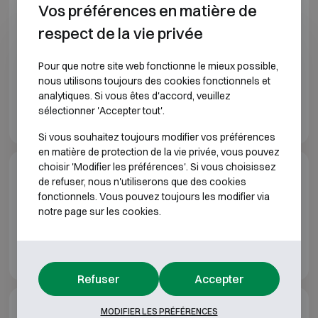
option.
Vos préférences en matière de
Tablettes réglables en hauteur.
respect de la vie privée
Compartiment ignifuge optionnel pour supports
numériques (S 120 DIS).
Pour que notre site web fonctionne le mieux possible,
Acier galvanisé contre la corrosion.
nous utilisons toujours des cookies fonctionnels et
Couleur : bleu/gris.
analytiques. Si vous êtes d'accord, veuillez
sélectionner 'Accepter tout'.
Si vous souhaitez toujours modifier vos préférences
en matière de protection de la vie privée, vous pouvez
choisir 'Modifier les préférences'. Si vous choisissez
Téléchargements
de refuser, nous n'utiliserons que des cookies
fonctionnels. Vous pouvez toujours les modifier via
notre page sur les cookies.
Fichet-Bauche Celsia brochure FR
Fichet-Bauche Celsia brochure EN
Refuser
Accepter
MODIFIER LES PRÉFÉRENCES