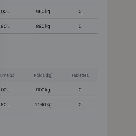
100 L
660 kg
0
180 L
890 kg
0
ume (L)
Poids (kg)
Tablettes
100 L
900 kg
0
180 L
1160 kg
0