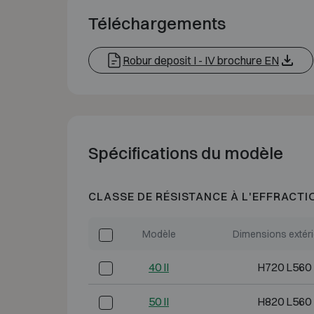
Téléchargements
Robur deposit I - IV brochure EN
Spécifications du modèle
CLASSE DE RÉSISTANCE À L'EFFRACTI
Modèle
Dimensions extér
40 II
H720 L560
50 II
H820 L560