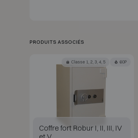
PRODUITS ASSOCIÉS
Classe 1, 2, 3, 4, 5
60P
Coffre fort Robur I, II, III, IV
et V