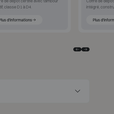
re de dépôt certifié avec tambour
Coffre de dépô
tif, classe D1 à D4.
intégré, construit sur base 
classe 2 et 3
Plus d'informations
Plus d'infor