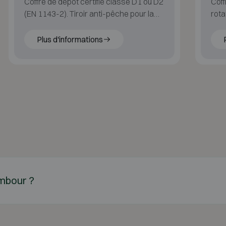
Coffre de dépôt certifié classe D1 ou D2
Coff
(EN 1143-2). Tiroir anti-pêche pour la
rota
protection des recettes journalières.
Plus d'informations
ambour ?