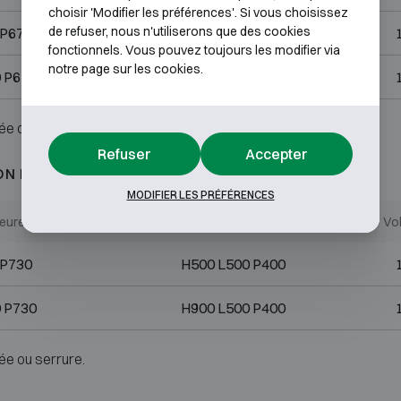
choisir 'Modifier les préférences'. Si vous choisissez
de refuser, nous n'utiliserons que des cookies
 P670
H500 L500 P400
fonctionnels. Vous pouvez toujours les modifier via
notre page sur les cookies.
 P670
H900 L500 P400
ée ou serrure.
Refuser
Accepter
ON D4
MODIFIER LES PRÉFÉRENCES
ieures (mm)
Dimensions internes (mm)
Vol
 P730
H500 L500 P400
 P730
H900 L500 P400
ée ou serrure.