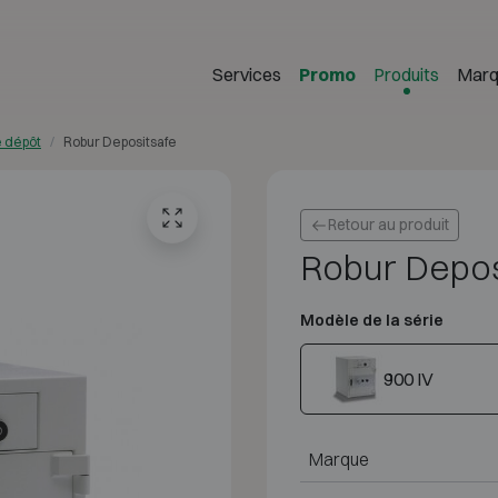
Services
Promo
Produits
Marq
e dépôt
Robur Depositsafe
Retour au produit
Robur Depos
Modèle de la série
900 IV
Marque