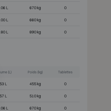
106 L
670 kg
0
100 L
660 kg
0
180 L
890 kg
0
ume (L)
Poids (kg)
Tablettes
53 L
455 kg
0
57 L
510 kg
0
106 L
670 kg
0