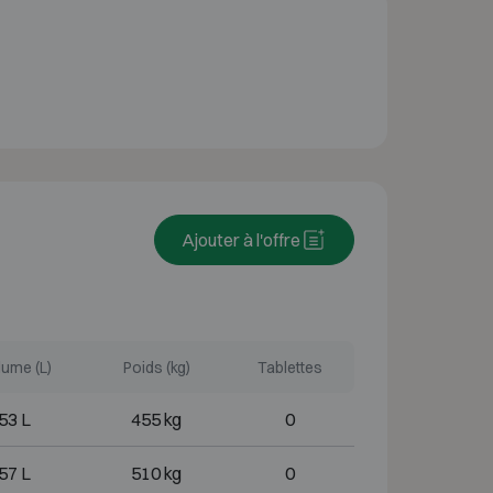
Ajouter à l'offre
ume (L)
Poids (kg)
Tablettes
53 L
455 kg
0
57 L
510 kg
0