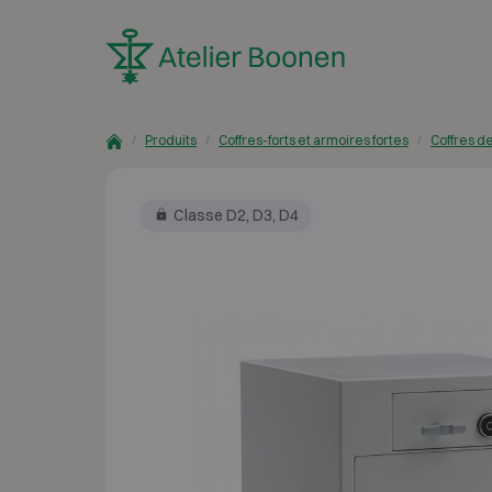
Skip to content
Produits
Coffres-forts et armoires fortes
Coffres d
Classe D2, D3, D4