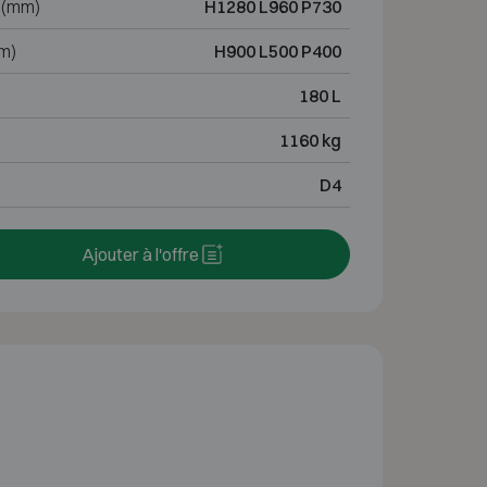
 (mm)
H1280 L960 P730
m)
H900 L500 P400
180 L
1160 kg
D4
Ajouter à l'offre