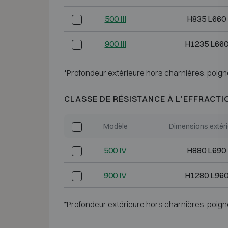
500 III
H835 L660
900 III
H1235 L660
*Profondeur extérieure hors charnières, poign
CLASSE DE RÉSISTANCE À L'EFFRACTI
Modèle
Dimensions extér
500 IV
H880 L690
900 IV
H1280 L960
*Profondeur extérieure hors charnières, poign