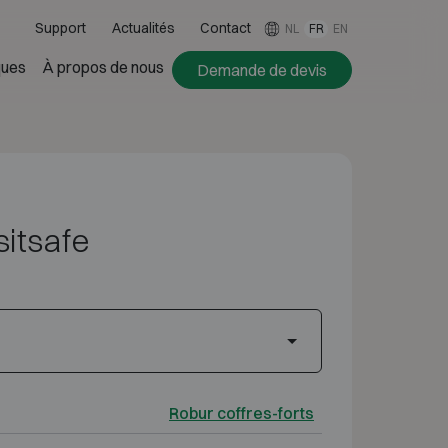
Support
Actualités
Contact
NL
FR
EN
ues
À propos de nous
Demande de devis
itsafe
Robur coffres-forts