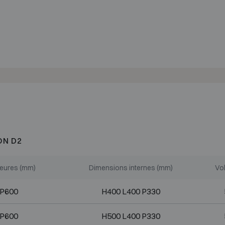
ON D2
ieures (mm)
Dimensions internes (mm)
Vol
 P600
H400 L400 P330
 P600
H500 L400 P330