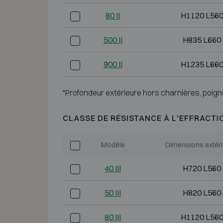
80 II
H1120 L560
500 II
H835 L660
900 II
H1235 L660
*Profondeur extérieure hors charnières, poign
CLASSE DE RÉSISTANCE À L'EFFRACTI
Modèle
Dimensions extér
40 III
H720 L560
50 III
H820 L560
80 III
H1120 L560