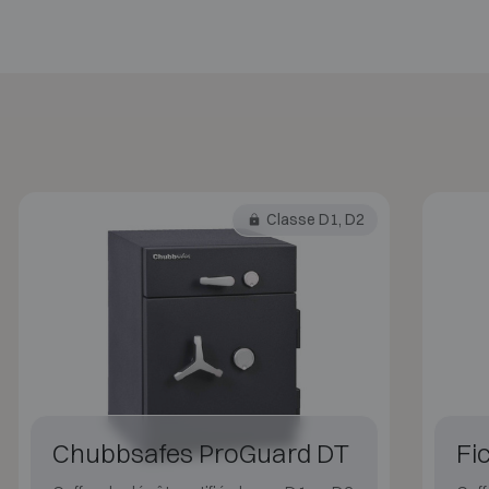
Classe D1, D2
Chubbsafes ProGuard DT
Fi