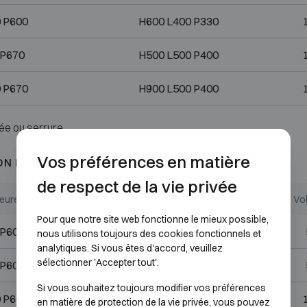
 P600
H600 L400 P330
 P670
H500 L500 P400
 P670
H900 L500 P400
ée ou serrure.
Vos préférences en matière
ON D3
de respect de la vie privée
ieures (mm)
Dimensions internes (mm)
Vol
Pour que notre site web fonctionne le mieux possible,
 P600
H400 L400 P330
nous utilisons toujours des cookies fonctionnels et
analytiques. Si vous êtes d'accord, veuillez
sélectionner 'Accepter tout'.
 P600
H500 L400 P330
Si vous souhaitez toujours modifier vos préférences
 P600
H800 L400 P330
en matière de protection de la vie privée, vous pouvez