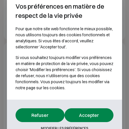
Vos préférences en matière de
respect de la vie privée
Fichet-Bauche Atrius brochure FR
Fichet Bauche Atrius brochure EN
Pour que notre site web fonctionne le mieux possible,
nous utilisons toujours des cookies fonctionnels et
analytiques. Si vous êtes d'accord, veuillez
sélectionner 'Accepter tout'.
Spécifications du modèle
Si vous souhaitez toujours modifier vos préférences
en matière de protection de la vie privée, vous pouvez
choisir 'Modifier les préférences'. Si vous choisissez
CLASSE DE RÉSISTANCE À L'EFFRACTION 4
de refuser, nous n'utiliserons que des cookies
fonctionnels. Vous pouvez toujours les modifier via
Modèle
Dimensions extérieur
notre page sur les cookies.
Fichet-Bauche Atrius IV-14
H790 L730 P6
Fichet-Bauche Atrius IV-20
H920 L730 P7
Refuser
Accepter
Fichet-Bauche Atrius IV-30
H1270 L730 P
MODIFIER LES PRÉFÉRENCES