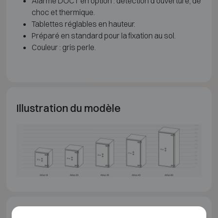
Alarme DOCT en option : détection d'ouverture, de
choc et thermique.
Tablettes réglables en hauteur.
Préparé en standard pour la fixation au sol.
Couleur : gris perle.
Illustration du modèle
Téléchargements