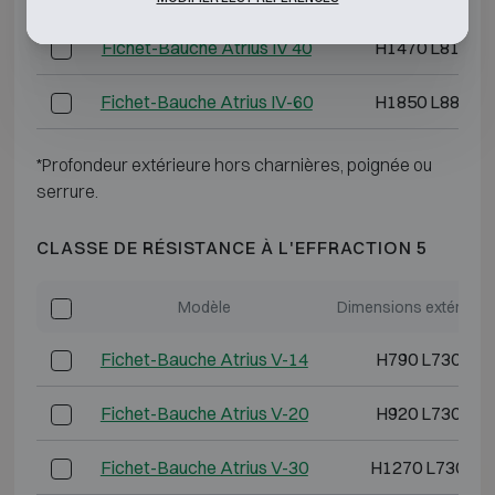
Fichet-Bauche Atrius IV 40
H1470 L810 P
Fichet-Bauche Atrius IV-60
H1850 L880 P
*Profondeur extérieure hors charnières, poignée ou
serrure.
CLASSE DE RÉSISTANCE À L'EFFRACTION 5
Modèle
Dimensions extérieur
Fichet-Bauche Atrius V-14
H790 L730 P6
Fichet-Bauche Atrius V-20
H920 L730 P7
Fichet-Bauche Atrius V-30
H1270 L730 P7