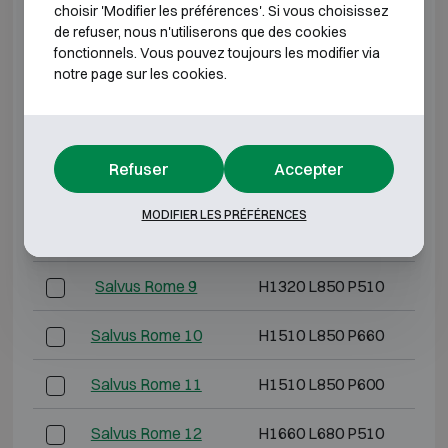
choisir 'Modifier les préférences'. Si vous choisissez
de refuser, nous n'utiliserons que des cookies
Salvus Rome 4
H810 L680 P510
fonctionnels. Vous pouvez toujours les modifier via
notre page sur les cookies.
Salvus Rome 5
H990 L510 P510
Salvus Rome 6
H1010 L680 P510
Refuser
Accepter
Salvus Rome 7
H1200 L850 P660
MODIFIER LES PRÉFÉRENCES
Salvus Rome 8
H1320 L680 P510
Salvus Rome 9
H1320 L850 P510
Salvus Rome 10
H1510 L850 P660
Salvus Rome 11
H1510 L850 P600
Salvus Rome 12
H1660 L680 P510