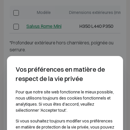
Modèle
Dimensions extérieures (mm)
Salvus Rome Mini
H350 L440 P350
*Profondeur extérieure hors charnières, poignée ou
serrure.
CLASSE ANTI-EFFRACTION 3 RÉSISTANCE AU
Vos préférences en matière de
FEU 30P
respect de la vie privée
Modèle
Dimensions extérieures (mm)
D
Pour que notre site web fonctionne le mieux possible,
nous utilisons toujours des cookies fonctionnels et
Salvus Rome 1
H500 L510 P510
analytiques. Si vous êtes d'accord, veuillez
sélectionner 'Accepter tout'.
Salvus Rome 2
H610 L680 P510
Si vous souhaitez toujours modifier vos préférences
en matière de protection de la vie privée, vous pouvez
Salvus Rome 3
H670 L510 P510