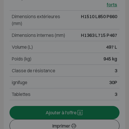
forts
Dimensions extérieures
H1510 L850 P660
(mm)
Dimensions internes (mm)
H1363 L715 P467
Volume (L)
497 L
Poids (kg)
945 kg
Classe de résistance
3
ignifuge
30P
Tablettes
3
Ajouter à l'offre
Imprimer