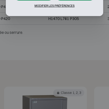
MODIFIER LES PRÉFÉRENCES
 P420
H1470 L561 P305
 P420
H1470 L761 P305
ée ou serrure.
Classe 1, 2, 3