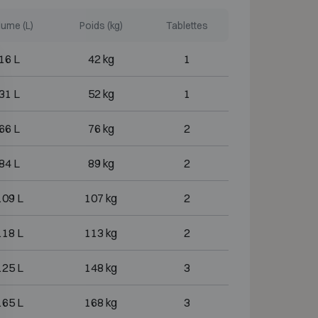
ume (L)
Poids (kg)
Tablettes
16 L
42 kg
1
31 L
52 kg
1
66 L
76 kg
2
84 L
89 kg
2
109 L
107 kg
2
118 L
113 kg
2
125 L
148 kg
3
165 L
168 kg
3