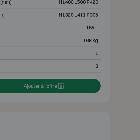
 (mm)
H1400 L500 P420
m)
H1320 L411 P305
165 L
168 kg
1
3
Ajouter à l'offre