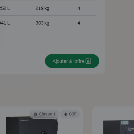
252 L
219 kg
4
341 L
303 kg
4
Ajouter à l'offre
Classe 1
60P