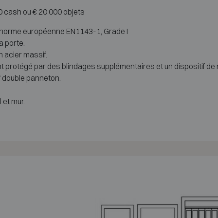
00 cash ou € 20 000 objets
 la norme européenne EN1143-1, Grade I
a porte.
n acier massif.
 protégé par des blindages supplémentaires et un dispositif de r
f double panneton.
 et mur.