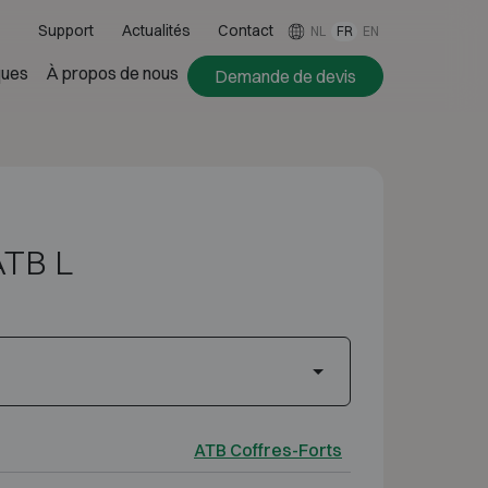
Support
Actualités
Contact
NL
FR
EN
ues
À propos de nous
Demande de devis
ATB L
ATB Coffres-Forts