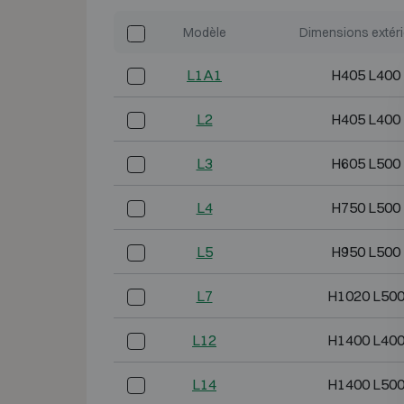
Modèle
Dimensions extér
L1A1
H405 L400
L2
H405 L400
L3
H605 L500
L4
H750 L500
L5
H950 L500
L7
H1020 L500
L12
H1400 L400
L14
H1400 L500