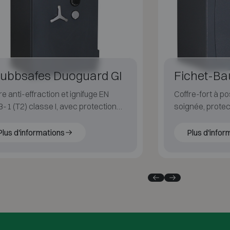
ubbsafes Duoguard GI
Fichet-Ba
re anti-effraction et ignifuge EN
Coffre-fort à po
-1 (T2) classe I, avec protection
soignée, protec
S 60 P et matériau barrière allégé.
l'effraction et le
Plus d'informations
Plus d'infor