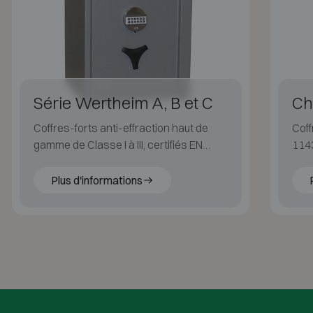
Série Wertheim A, B et C
Ch
Coffres-forts anti-effraction haut de
Coff
gamme de Classe I à III, certifiés EN
1143
1143-1 et ECB·S.
feu 
Plus d'informations