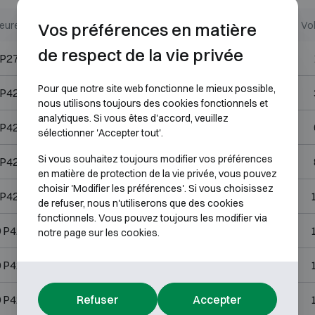
Vos préférences en matière
ieures (mm)
Dimensions internes (mm)
Vol
de respect de la vie privée
 P270
H325 L311 P155
Pour que notre site web fonctionne le mieux possible,
 P420
H325 L311 P305
nous utilisons toujours des cookies fonctionnels et
analytiques. Si vous êtes d'accord, veuillez
 P420
H525 L411 P305
sélectionner 'Accepter tout'.
Si vous souhaitez toujours modifier vos préférences
 P420
H670 L411 P305
en matière de protection de la vie privée, vous pouvez
choisir 'Modifier les préférences'. Si vous choisissez
 P420
H870 L411 P305
de refuser, nous n'utiliserons que des cookies
fonctionnels. Vous pouvez toujours les modifier via
 P420
H940 L411 P305
notre page sur les cookies.
 P420
H1320 L311 P305
Refuser
Accepter
 P420
H1320 L411 P305