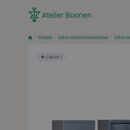
Skip to content
Produits
Coffres-forts et armoires fortes
Coffres-fo
Classe 1