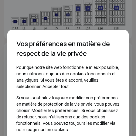
Vos préférences en matière de
respect de la vie privée
Spécifications du modèle
Pour que notre site web fonctionne le mieux possible,
CLASSE DE RÉSISTANCE À L'EFFRACTION 1
nous utilisons toujours des cookies fonctionnels et
analytiques. Si vous êtes d'accord, veuillez
sélectionner 'Accepter tout'.
Modèle
Dimensions extérieures (mm)
Dimensions
Si vous souhaitez toujours modifier vos préférences
L1A1
H405 L400 P270
H325 
en matière de protection de la vie privée, vous pouvez
choisir 'Modifier les préférences'. Si vous choisissez
L2
H405 L400 P420
H325 
de refuser, nous n'utiliserons que des cookies
fonctionnels. Vous pouvez toujours les modifier via
notre page sur les cookies.
L3
H605 L500 P420
H525 