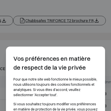
N
Chubbsafes TRIFORCE T2 brochure FR
Vos préférences en matière
de respect de la vie privée
CE AU FEU 60P
Pour que notre site web fonctionne le mieux possible,
Dimensions extérieures (mm)
Dimensions internes (m
nous utilisons toujours des cookies fonctionnels et
analytiques. Si vous êtes d'accord, veuillez
H974 L574 P584
H790 L390 P303
sélectionner 'Accepter tout'.
Si vous souhaitez toujours modifier vos préférences
H974 L824 P764
H790 L640 P483
en matière de protection de la vie privée, vous pouvez