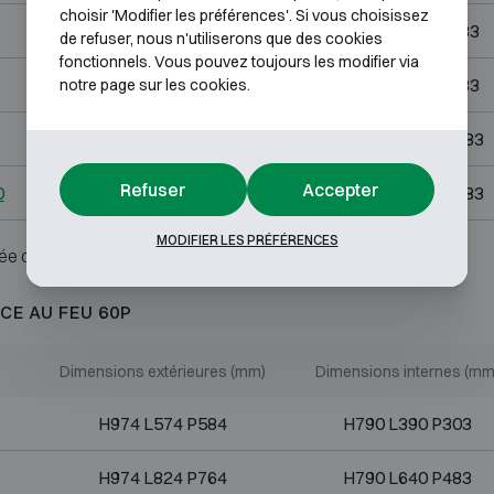
choisir 'Modifier les préférences'. Si vous choisissez
H1494 L824 P764
H1310 L640 P483
de refuser, nous n'utiliserons que des cookies
fonctionnels. Vous pouvez toujours les modifier via
H1874 L824 P764
H1690 L640 P483
notre page sur les cookies.
H1874 L1274 P764
H1690 L1090 P483
Refuser
Accepter
0
H1874 L1524 P764
H1690 L1340 P483
MODIFIER LES PRÉFÉRENCES
ée ou serrure.
CE AU FEU 60P
Dimensions extérieures (mm)
Dimensions internes (mm
H974 L574 P584
H790 L390 P303
H974 L824 P764
H790 L640 P483