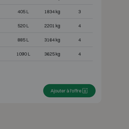
405 L
1834 kg
3
520 L
2201 kg
4
885 L
3164 kg
4
1090 L
3625 kg
4
Ajouter à l'offre