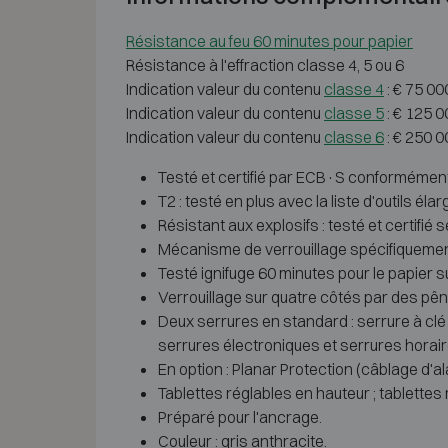
Résistance au feu 60 minutes pour papier
Résistance à l'effraction classe 4, 5 ou 6
Indication valeur du contenu
classe 4
: € 75 00
Indication valeur du contenu
classe 5
: € 125 0
Indication valeur du contenu
classe 6
: € 250 0
Testé et certifié par ECB·S conformément
T2 : testé en plus avec la liste d'outils éla
Résistant aux explosifs : testé et certifié 
Mécanisme de verrouillage spécifiquemen
Testé ignifuge 60 minutes pour le papier s
Verrouillage sur quatre côtés par des pê
Deux serrures en standard : serrure à cl
serrures électroniques et serrures horair
En option : Planar Protection (câblage d'al
Tablettes réglables en hauteur ; tablettes
Préparé pour l'ancrage.
Couleur : gris anthracite.