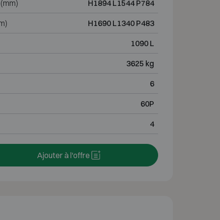
 (mm)
H1894 L1544 P784
m)
H1690 L1340 P483
1090 L
3625 kg
6
60P
4
Ajouter à l'offre