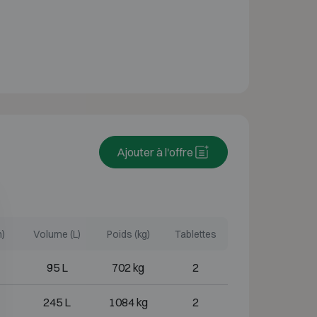
Ajouter à l'offre
m)
Volume (L)
Poids (kg)
Tablettes
95 L
702 kg
2
245 L
1084 kg
2