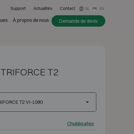
Support
Actualités
Contact
NL
FR
EN
ues
À propos de nous
Demande de devis
 TRIFORCE T2
RIFORCE T2 VI-1090
Chubbsafes