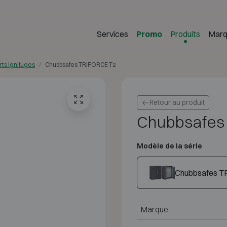
Services
Promo
Produits
Marq
rts ignifuges
Chubbsafes TRIFORCE T2
Retour au produit
Chubbsafes
Modèle de la série
Chubbsafes T
Marque