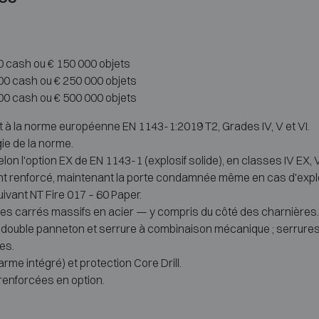
0 cash ou € 150 000 objets
00 cash ou € 250 000 objets
00 cash ou € 500 000 objets
 à la norme européenne EN 1143-1:2019 T2, Grades IV, V et VI.
rgie de la norme.
selon l'option EX de EN 1143-1 (explosif solide), en classes IV EX, 
t renforcé, maintenant la porte condamnée même en cas d'expl
uivant NT Fire 017 – 60 Paper.
nes carrés massifs en acier — y compris du côté des charnières.
é double panneton et serrure à combinaison mécanique ; serrures
es.
arme intégré) et protection Core Drill.
 renforcées en option.