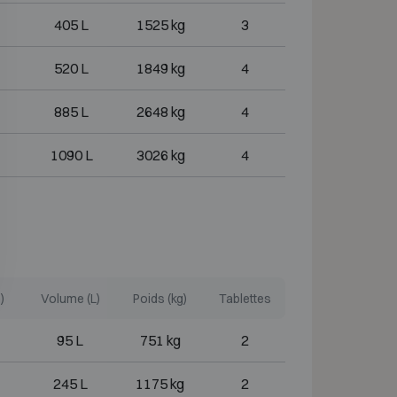
405 L
1525 kg
3
520 L
1849 kg
4
885 L
2648 kg
4
1090 L
3026 kg
4
)
Volume (L)
Poids (kg)
Tablettes
95 L
751 kg
2
245 L
1175 kg
2