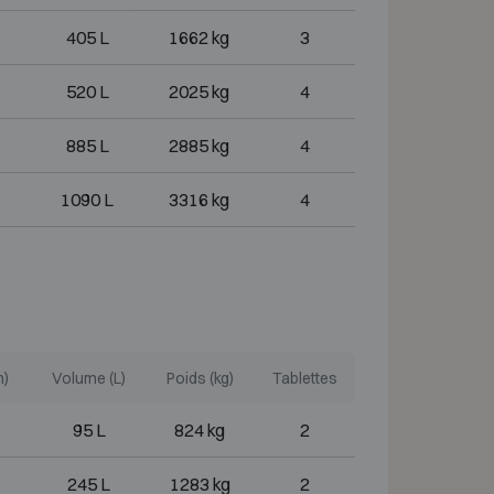
405 L
1662 kg
3
520 L
2025 kg
4
885 L
2885 kg
4
1090 L
3316 kg
4
m)
Volume (L)
Poids (kg)
Tablettes
95 L
824 kg
2
245 L
1283 kg
2