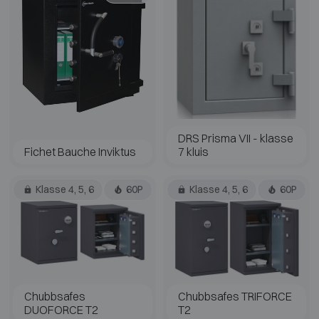
DRS Prisma VII - klasse
Fichet Bauche Inviktus
7 kluis
Klasse 4, 5, 6
60P
Klasse 4, 5, 6
60P
Chubbsafes
Chubbsafes TRIFORCE
DUOFORCE T2
T2