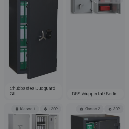
Chubbsafes Duoguard
GII
DRS Wuppertal / Berlin
Klasse 1
120P
Klasse 2
30P