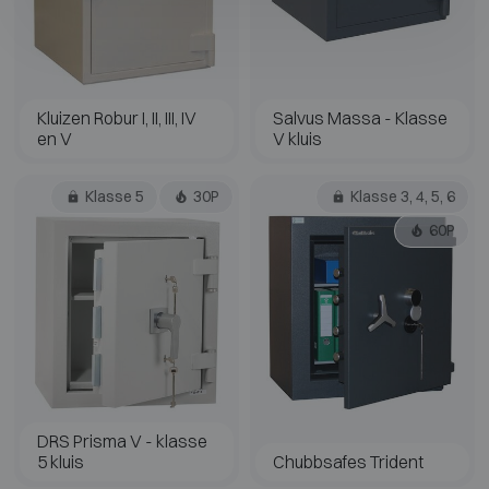
Kluizen Robur I, II, III, IV
Salvus Massa - Klasse
en V
V kluis
Klasse 5
30P
Klasse 3, 4, 5, 6
60P
DRS Prisma V - klasse
5 kluis
Chubbsafes Trident