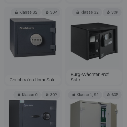
Klasse S2
30P
Klasse S2
30P
Burg-Wächter Profi
Chubbsafes HomeSafe
Safe
Klasse 0
30P
Klasse 1, S2
60P