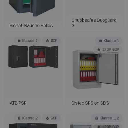
Chubbsafes Duoguard
Fichet-Bauche Helios
GI
Klasse 1
60P
Klasse 1
120P, 60P
ATB PSP
Sistec SPS en SDS
Klasse 2
60P
Klasse 1, 2
120P, 60P