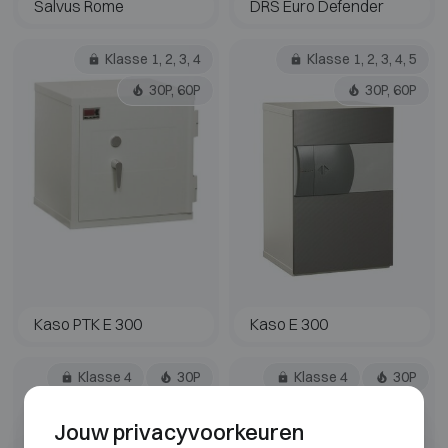
Salvus Rome
DRS Euro Defender
Klasse 1, 2, 3, 4
Klasse 1, 2, 3, 4, 5
30P, 60P
30P, 60P
Kaso PTK E 300
Kaso E 300
Klasse 4
30P
Klasse 4
30P
Jouw privacyvoorkeuren