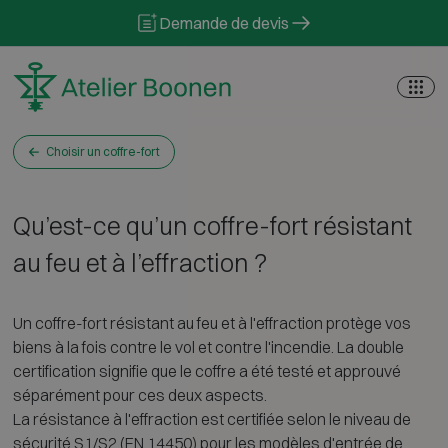
Skip to content
Demande de devis
Choisir un coffre-fort
Qu’est-ce qu’un coffre-fort résistant
au feu et à l’effraction ?
Un coffre-fort résistant au feu et à l'effraction protège vos
biens à la fois contre le vol et contre l'incendie. La double
certification signifie que le coffre a été testé et approuvé
séparément pour ces deux aspects.
La résistance à l'effraction est certifiée selon le niveau de
sécurité S1/S2 (EN 14450) pour les modèles d'entrée de