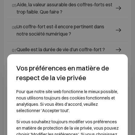
Aide, la valeur assurable des coffres-forts est
05
trop faible. Que faire ?
Un coffre-fort est-il encore pertinent dans
06
notre société numérique ?
Quelle est la durée de vie d’un coffre-fort ?
07
Pourquoi choisir un coffre-fort Chubbsafes ?
Vos préférences en matière de
08
respect de la vie privée
Qu’est-ce qu’un coffre-fort anti-effraction ?
09
Pour que notre site web fonctionne le mieux possible,
nous utilisons toujours des cookies fonctionnels et
Qu'est-ce qu'un coffre-fort ?
10
analytiques. Si vous êtes d'accord, veuillez
sélectionner 'Accepter tout'.
Quelle serrure de coffre-fort choisir ?
11
Si vous souhaitez toujours modifier vos préférences
en matière de protection de la vie privée, vous pouvez
Quels coffres-forts ou armoires ignifuges
choisir 'Modifier les préférences'. Si vous choisissez