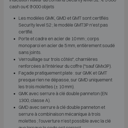
cash ou € 9 000 objets
Les modèles GMK, GMD et GMT sont certifiés
Security level S2 ; le modèle GMT3P n'est pas
certifié.
Porte et cadre en acier de 10 mm ; corps
monoparoi en acier de 5 mm, entièrement soudé
sans joints.
Verrouillage sur trois côtés*, charnières
renforcées à l'intérieur du coffre (*sauf GMx3P).
Façade pratiquement plate : sur GMK et GMT
presque rien ne dépasse, sur GMD uniquement
les trois molettes (± 10 mm).
GMK avec serrure à clé double panneton (EN
1300, classe A).
GMD avec serrure à clé double panneton et
serrure à combinaison mécanique à trois
molettes ; l'ouverture n'est possible avec la clé
que lorsque le code est correct.