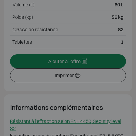
Volume (L)
60 L
Poids (kg)
56 kg
Classe de résistance
S2
Tablettes
1
Ajouter à l'offre
Imprimer
Informations complémentaires
Résistant à l'effraction selon EN 14450, Security level
S2
Indication valeur du contenu Security level S2 : € 5 000