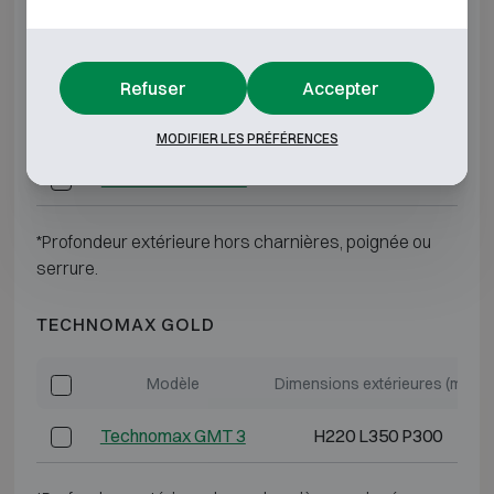
Technomax GMT 4
H280 L400 P350
Technomax GMT 5
H350 L470 P350
Refuser
Accepter
Technomax GMT 6
H430 L490 P350
MODIFIER LES PRÉFÉRENCES
Technomax GMT 7
H490 L430 P400
*Profondeur extérieure hors charnières, poignée ou
serrure.
TECHNOMAX GOLD
Modèle
Dimensions extérieures (mm)
Technomax GMT 3
H220 L350 P300