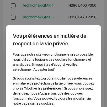
Technomax GMK 4
H280 L400 P350
Technomax GMK 5
H350 L470 P350
Technomax GMK 6
H430 L490 P350
Vos préférences en matière de
Technomax GMK 7
H490 L430 P400
respect de la vie privée
Technomax GMD 3
H220 L350 P300
Pour que notre site web fonctionne le mieux possible,
nous utilisons toujours des cookies fonctionnels et
Technomax GMD 4
H280 L400 P350
analytiques. Si vous êtes d'accord, veuillez
sélectionner 'Accepter tout'.
Technomax GMD 5
H350 L470 P350
Si vous souhaitez toujours modifier vos préférences
en matière de protection de la vie privée, vous pouvez
Technomax GMD 6
H430 L490 P350
choisir 'Modifier les préférences'. Si vous choisissez
de refuser, nous n'utiliserons que des cookies
fonctionnels. Vous pouvez toujours les modifier via
Technomax GMD 7
H490 L430 P400
notre page sur les cookies.