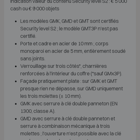
Indication valeur du contenu Security level S2 : € 5 000
cash ou € 9 000 objets
Les modèles GMK, GMD et GMT sont certifiés
Security level S2 ; le modèle GMT3P n'est pas
certifié.
Porte et cadre en acier de 10 mm ; corps
monoparoi en acier de 5 mm, entièrement soudé
sans joints.
Verrouillage sur trois côtés*, charnières
renforcées à l'intérieur du coffre (*sauf GMx3P).
Façade pratiquement plate : sur GMK et GMT
presque rien ne dépasse, sur GMD uniquement
les trois molettes (± 10 mm).
GMK avec serrure à clé double panneton (EN
1300, classe A).
GMD avec serrure à clé double panneton et
serrure à combinaison mécanique à trois
molettes ; l'ouverture n'est possible avec la clé