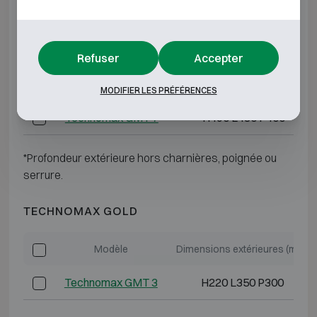
Technomax GMT 4
H280 L400 P350
Technomax GMT 5
H350 L470 P350
Refuser
Accepter
Technomax GMT 6
H430 L490 P350
MODIFIER LES PRÉFÉRENCES
Technomax GMT 7
H490 L430 P400
*Profondeur extérieure hors charnières, poignée ou
serrure.
TECHNOMAX GOLD
Modèle
Dimensions extérieures (mm)
Technomax GMT 3
H220 L350 P300