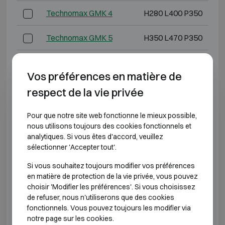
Technomax GMK 4
H280 L400 P350
Technomax GMK 5
H350 L470 P350
Technomax GMK 6
H430 L490 P350
Vos préférences en matière de
Technomax GMK 7
H490 L430 P400
respect de la vie privée
Technomax GMD 3
H220 L350 P300
Pour que notre site web fonctionne le mieux possible,
nous utilisons toujours des cookies fonctionnels et
Technomax GMD 4
H280 L400 P350
analytiques. Si vous êtes d'accord, veuillez
sélectionner 'Accepter tout'.
Technomax GMD 5
H350 L470 P350
Si vous souhaitez toujours modifier vos préférences
en matière de protection de la vie privée, vous pouvez
Technomax GMD 6
H430 L490 P350
choisir 'Modifier les préférences'. Si vous choisissez
de refuser, nous n'utiliserons que des cookies
fonctionnels. Vous pouvez toujours les modifier via
Technomax GMD 7
H490 L430 P400
notre page sur les cookies.