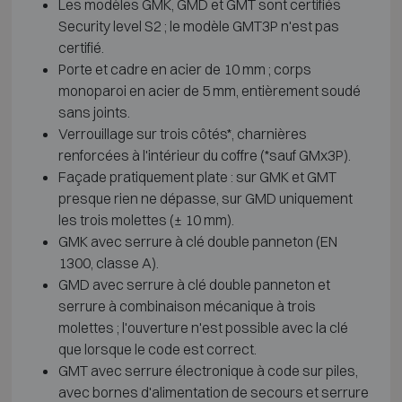
Les modèles GMK, GMD et GMT sont certifiés
Security level S2 ; le modèle GMT3P n'est pas
certifié.
Porte et cadre en acier de 10 mm ; corps
monoparoi en acier de 5 mm, entièrement soudé
sans joints.
Verrouillage sur trois côtés*, charnières
renforcées à l'intérieur du coffre (*sauf GMx3P).
Façade pratiquement plate : sur GMK et GMT
presque rien ne dépasse, sur GMD uniquement
les trois molettes (± 10 mm).
GMK avec serrure à clé double panneton (EN
1300, classe A).
GMD avec serrure à clé double panneton et
serrure à combinaison mécanique à trois
molettes ; l'ouverture n'est possible avec la clé
que lorsque le code est correct.
GMT avec serrure électronique à code sur piles,
avec bornes d'alimentation de secours et serrure