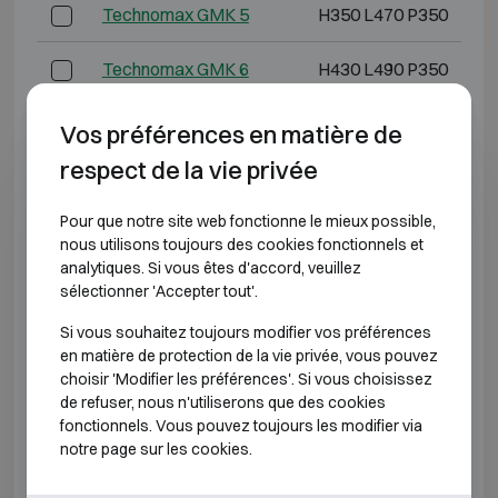
Technomax GMK 5
H350 L470 P350
Technomax GMK 6
H430 L490 P350
Technomax GMK 7
H490 L430 P400
Vos préférences en matière de
respect de la vie privée
Technomax GMD 3
H220 L350 P300
Pour que notre site web fonctionne le mieux possible,
Technomax GMD 4
H280 L400 P350
nous utilisons toujours des cookies fonctionnels et
analytiques. Si vous êtes d'accord, veuillez
Technomax GMD 5
H350 L470 P350
sélectionner 'Accepter tout'.
Si vous souhaitez toujours modifier vos préférences
Technomax GMD 6
H430 L490 P350
en matière de protection de la vie privée, vous pouvez
choisir 'Modifier les préférences'. Si vous choisissez
Technomax GMD 7
H490 L430 P400
de refuser, nous n'utiliserons que des cookies
fonctionnels. Vous pouvez toujours les modifier via
Technomax GMT 4
H280 L400 P350
notre page sur les cookies.