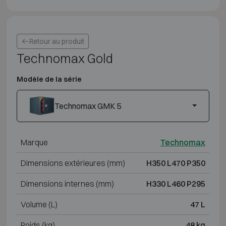
Retour au produit
Technomax Gold
Modèle de la série
Technomax GMK 5
Marque
Technomax
Dimensions extérieures (mm)
H350 L470 P350
Dimensions internes (mm)
H330 L460 P295
Volume (L)
47 L
Poids (kg)
48 kg