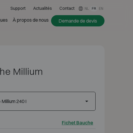
Support
Actualités
Contact
NL
FR
EN
ues
À propos de nous
Demande de devis
he Millium
Millium 240 I
Fichet Bauche