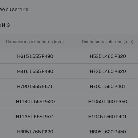
ée ou serrure.
ON 3
Dimensions extérieures (mm)
Dimensions internes (mm)
H615 L555 P490
H525 L460 P320
H816 L555 P490
H725 L460 P320
H790 L655 P571
H700 L560 P401
H1140 L555 P520
H1050 L460 P350
H1135 L655 P571
H1045 L560 P401
H895 L765 P620
H805 L620 P450