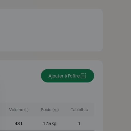
Ajouter à l'offre
Volume (L)
Poids (kg)
Tablettes
43 L
175 kg
1