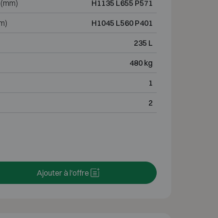
 (mm)
H1135 L655 P571
m)
H1045 L560 P401
235 L
480 kg
1
2
Ajouter à l'offre