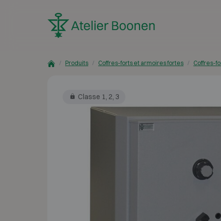
Skip to content
Produits
Coffres-forts et armoires fortes
Coffres-fo
Classe 1, 2, 3