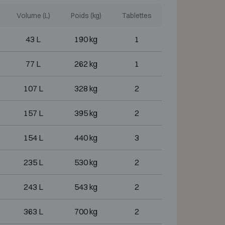
Volume (L)
Poids (kg)
Tablettes
43 L
190 kg
1
77 L
262 kg
1
107 L
328 kg
2
157 L
395 kg
2
154 L
440 kg
3
235 L
530 kg
2
243 L
543 kg
2
363 L
700 kg
2