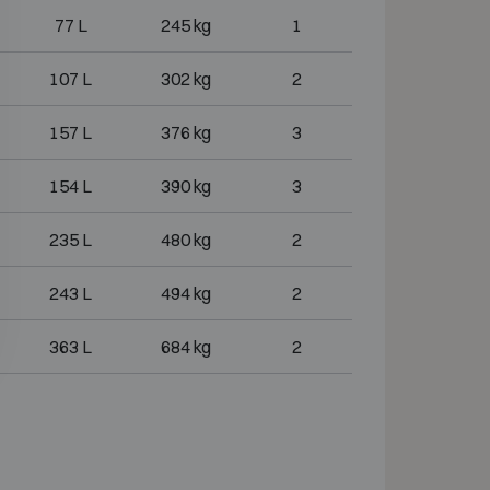
77 L
245 kg
1
107 L
302 kg
2
157 L
376 kg
3
154 L
390 kg
3
235 L
480 kg
2
243 L
494 kg
2
363 L
684 kg
2