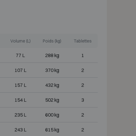
Volume (L)
Poids (kg)
Tablettes
77 L
288 kg
1
107 L
370 kg
2
157 L
432 kg
2
154 L
502 kg
3
235 L
600 kg
2
243 L
615 kg
2