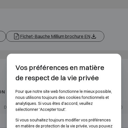
Fichet-Bauche Millium brochure EN
Vos préférences en matière
de respect de la vie privée
Pour que notre site web fonctionne le mieux possible,
ON 1
nous utilisons toujours des cookies fonctionnels et
analytiques. Si vous êtes d'accord, veuillez
Dimensions extérieures (mm)
Dimensions internes (mm)
sélectionner 'Accepter tout'.
Si vous souhaitez toujours modifier vos préférences
H495 L555 P400
H405 L460 P230
en matière de protection de la vie privée, vous pouvez