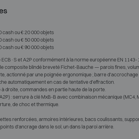
es
00 cash ou € 20 000 objets
00 cash ou € 50 000 objets
00 cash ou € 90 000 objets
ié ECB·S et A2P conformément à la norme européenne EN 1143-1, en 
 le composite blindé breveté Fichet-Bauche — parois fines, volum
porte, actionné par une poignée ergonomique ; barre d'accrochage
he automatiquement en cas de tentative d'effraction.
é à droite, commandes en partie haute de la porte.
(A2P) : serrure à clé MxB-B avec combinaison mécanique (MC4, Mo
rture, de choc et thermique.
ttes renforcées, armoires intérieures, bacs coulissants, suppo
 points d'ancrage dans le sol, un dans la paroi arrière.