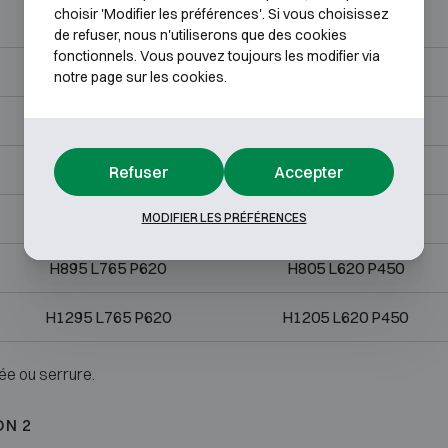
choisir 'Modifier les préférences'. Si vous choisissez
H615 L555 P490
H525 L460 P320
de refuser, nous n'utiliserons que des cookies
fonctionnels. Vous pouvez toujours les modifier via
H816 L555 P490
H725 L460 P320
notre page sur les cookies.
H790 L655 P571
H700 L560 P401
H1140 L555 P520
H1050 L460 P350
Refuser
Accepter
H1135 L655 P571
H1045 L560 P401
MODIFIER LES PRÉFÉRENCES
H895 L765 P620
H805 L620 P450
H1295 L765 P620
H1205 L620 P450
ée ou serrure.
ON 2